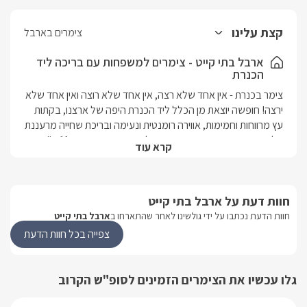
קצת עלינו
צימרים בארבל
ארבל בתי קייט - צימרים למשפחות עם בריכה ליד
הכנרת
צימר בכנרת - אין אחד שלא רצה, אין אחד שלא רוצה ואין אחד שלא 
ירצה! חופשה יוצאת מן הכלל ליד הכנרת היפה של ארצנו, בקתות 
עץ מרווחות וחמימות, אווירה רומנטית ונעימה ובריכת שחייה מרעננת 
בלב גן מטופח ויפהפה. מושב ארבל היפהפה ממוקם כ-11 ק"מ 
קרא עוד
בלבד מחופיה היפים של הכנרת, במרחק כה קצר תוכלו לנצל את 
רוב שעות היום בטיולים ואטרקציות סביב, לרבוץ על שפת המים 
וליהנות מהחוויות האקסטרימיות סביב.
חוות דעת על ארבל בתי קייט
חוות הדעת נכתבו על ידי גולשינו לאחר שהתארחו ב
ארבל בתי קייט
על המקום
צפייה בכל חוות הדעת
במתחם גן קסום, מטופח וצבעוני, פזורות בקתות עץ קסומות 
ומרווחות, כל אחת מהן מעוצבת בסגנון הייחודי לה, מכוונת לקהל 
יעד אחר ומציעה פינוקים לחופשה מושלמת בגליל.בבקתות הזוגיות 
גלו עכשיו את הצימרים הזמינים לסופ"ש הקרוב
תיהנו מאווירה אינטימית ורומנטית, חדר שינה זוגי, חדר רחצה 