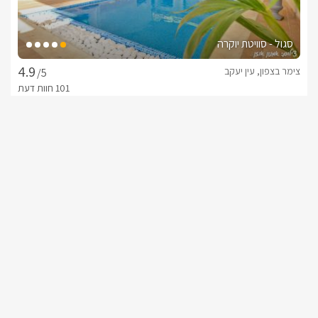
סגול - סוויטת יוקרה
צימר בצפון, עין יעקב
/5
החל מ- ₪1500
בריכה וגקוזי ספא פרטיים
שובר מילואים