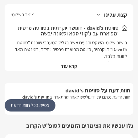
קצת עלינו
צימר בשלומי
סוויטת david's - חופשה יוקרתית בסוויטה פרטית
ומפוארת עם ג'קוזי ספא וסאונה יבשה
בישוב שלומי השקט והנעים אשר בגליל המערבי שוכנת "סוויטת 
David'S" היוקרתית, סוויטה מפוארת פרטית ויחידה, רומנטית מאד 
קרא עוד
הסוויטה מאובזרת היטב ברמה גבוהה ומכילה שלל פינוקים, 
הסוויטה מעוצבת תוך חשיבה על הפרטים הקטנים, שיהפכו את 
החופשה שלכם למושלמת. ברגע שתעברו את שער העץ בכניסה 
חוות דעת על סוויטת david's
ותעלו במעלה הדרך הפרטית, תתגלה בפניכם הממלכה הפרטית 
חוות הדעת נכתבו על ידי גולשינו לאחר שהתארחו ב
סוויטת david's
צפייה בכל חוות הדעת
בסמוך לכל אטרקציות הגליל, המסעדות והחופים היפים ביותר 
כך שאם בכל זאת תרצו לצאת לטיול מהממלכה הקטנה שלכם, 
גלו עכשיו את הצימרים הזמינים לסופ"ש הקרוב
מסעדות או חופי הים יהיו בקרבתכם ותוכלו לעשות את זה בנסיעה 
קצרה הכל נגיש וקרוב לסוויטה שלכם.