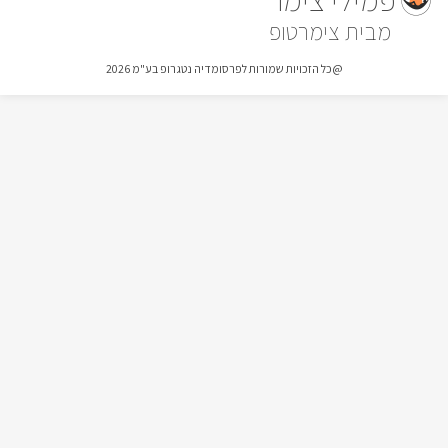
צימרטופ
כלול באירוח
האורחים בסוויטה David's יהנו מבקבוק יין משובח, פינת קפה ותה, 
@כל הזכויות שמורות לפרסומדיה נטגרופ בע"מ 2026
קפסולות קפה, חלב, סבונים, מגבות וחלוקי רחצה.
אטרקציות בסביבה
הישוב שלומי אשר נמצא בגליל המערבי, נמצא במיקום מושלם 
לחובבי הטיולים והאטרקציות, המעוניינים ליהנות מכל אפשרויות 
ביישוב עצמו ניתן ליהנות ממרכז מסחרי גדול, אתר ארכיאולוגי ייחודי 
ויער שלומי המתאים לפיקניקים ומסלולי טיול. בסמוך תוכלו ליהנות 
מטיולי סוסים, טרקטורונים וג'יפים, פעילויות ספורט ימי (בעונה) 
בחופי אכזיב, ראש הנקרה, מבצר יחיעם, אגם מונפורט, גני 
הבהאיים, שלל מסעדות איכותיות, פאבים ועוד. 
חשוב לדעת
* 50 שח הנחה לחיילים על כל הזמנה *לא ניתן לעשות מנגל 
בשבת