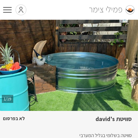
פמילי צימר
1/19
סוויטת david's
לא בפרסום
סוויטה בשלומי בגליל המערבי