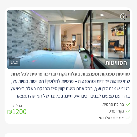
הסוויטות
1/19
סוויטות מפנקות ומעוצבות בעלות גקוזי ובריכה פרטית לכל אחת
שתי סוויטות ייחודיות ומהפנטות – פרטיות לחלוטין!! הסוויטות בנויות עץ,
בגווני שמנת לבן ועץ, בכל אחת מיטת קווין סייז מפנקת בעלת חיפוי עץ
בהיר עם מצעים לבנים רכים ואיכותיים. בכל צד של המיטה תמצאו
תאורת לילה עדינה וחמימה, אל מול המיטה ניצבות שתי כורסאות יחיד
בריכה פרטית
₪1200
מעוצבות בגוונים משלימים, עם כריות נוי בגוונים תואמים, עם שולחנות
גקוזי פרטי
קפה מעוצבים להשלמת האווירה.
אנטרנט אלחוטי
כל סוויטה ממוזגת לחלוטין ובעלת טלוויזיית
איכותית מחוברת
LCD
YES
לכבלי
ואינטרנט אלחוטי.