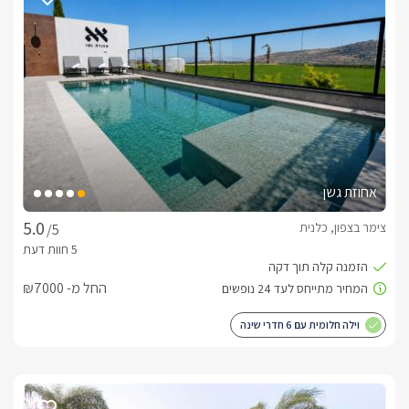
גלישה בהר החרמון, יקבים וטיולי טבע בנחל צלמון, נחל עמוד, 
מעיין ברוך, הסחנה ועוד.. 
פנים הסוויטות
שלווה בכנרת" מתפאר בשתי סוויטות ייחודיות ומהפנטות – פרטיות 
בנויות עץ, בגווני שמנת לבן ועץ, בכל אחת מיטת קווין סייז מפנקת 
אחוזת גשן
בהיר עם מצעים לבנים רכים ואיכותיים. בכל צד של המיטה תמצאו 
צימר בצפון, כלנית
/5
וחמימה, אל מול המיטה ניצבות שתי כורסאות יחיד מעוצבות בגוונים 
החל מ- ₪7000
וילה חלומית עם 6 חדרי שינה
שולחן אוכל עגול ניצב בצד הסוויטה בעל 4 כיסאות עשויים קטיפה, 
לצידו מטבחון מאובזר עם מקרר, מיקרוגל, מכונת אספרסו איכותית 