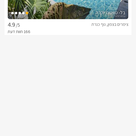
בל- סוויטות יוקרה
צימרים בצפון, נוף כנרת
/5
החל מ- ₪1500
בריכה פרטית מחוממת ומקורה לכל סוויטה
שובר מילואים