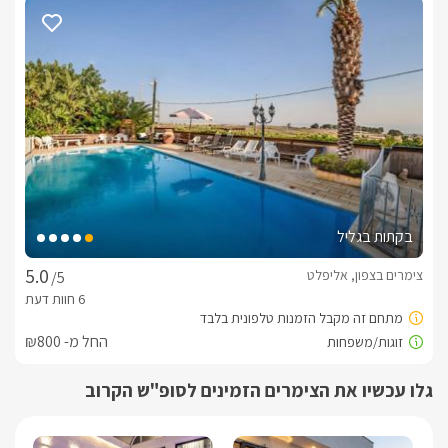
ליהנות מחדר האוכל המפנק, בו תוגש לכם ארוחת הבוקר.
כלול באירוח
לינה + עוגות ביתיות, ריבות ושתייה קרה. לרשותכם במטבחון ערכת 
קפה ותה וחלב, מגבות גוף גדולות, תחליבי רחצה וסבונים ריחניים. 
תוספת תשלום
בתיאום מול המארחים, תוגש לכם ארוחת בוקר מגוונת וטרייה, 
בקתות בגליל
הכוללת מבחר גבינות, לחמים טריים, סלטים, פנקייקים, פשטידות 
ומאפים נוספים, ריבות, חביתות וג'חנון ביתי מפנק בשבתות.נשמח 
צימרים בצפון, אליפלט
/5
לתאם עבורכם את הגעתם של מעסים מוסמכים עד אליכם וליהנות 
ממגוון טיפולים לגוף ולנפש.
החל מ- ₪800
אטרקציות לכל המשפחה
גלו עכשיו את הצימרים הזמינים לסופ"ש הקרוב
אחוזת ראול בטבע נמצאת בישוב אליפלט אשר בגליל העליון , 
המתחם ממוקם בין הכנרת לראש פינה, כך שתוכלו ליהנות בכל עת 
מחופי רחצה ופעילויות ספורט ימי, סמטאות אתר השחזור 