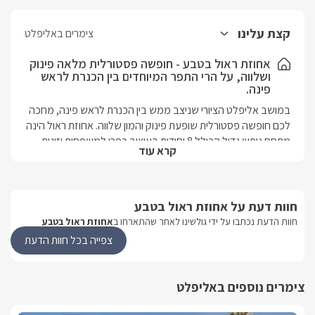
קצת עלינו
צימרים באליפלט
אחוזת ראול בטבע - חופשה פסטורלית מלאה פינוק
ושלווה, על הרי התפר המיוחדים בין הכנרת לראש
פינה.
במושב אליפלט הציורי שניצב ממש בין הכנרת לראש פינה, מחכה 
לכם חופשה פסטורלית שופעת פינוק והמון שלווה. אחוזת ראול הינה 
מתחם נופש גדול הכולל 8 יחידות בעיצוב כפרי למשפחות וזוגות, 
קרא עוד
החולקות מתחם גן גדול ומרהיב עטוף בשפע צמחייה ססגונית. כאן 
תוכלו ליהנות מבריכת שחייה מפוארת (מחוממת בחורף), חדר אוכל 
לכיבודים הטעימים של המארחים וקרבה נפלאה אל שפע 
הפעילויות והאטרקציות ברחבי האזור. 
חוות דעת על אחוזת ראול בטבע
חוות הדעת נכתבו על ידי גולשינו לאחר שהתארחו ב
אחוזת ראול בטבע
צפייה בכל חוות הדעת
מתחם הגן
בריכת שחייה יוקרתית ואיכותית (מחוממת בחורף) וסביבה מיטות 
שיזוף ופינות ישיבה נוחות, נדנדות וגינון מושקע במיוחד הכולל שלל 
צימרים נוספים באליפלט
עצים, צמחים ופרחים, ערוגות, מדשאות ושבילי אבן רחבים. מתחם 
ארוחות חיצוני מקורה ניצב בסמוך למתחם הבריכה ובנוסף תוכלו 