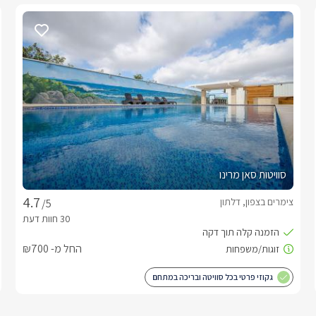
סוויטות סאן מרינו
צימרים בצפון, דלתון
/5
החל מ- ₪700
גקוזי פרטי בכל סוויטה ובריכה במתחם