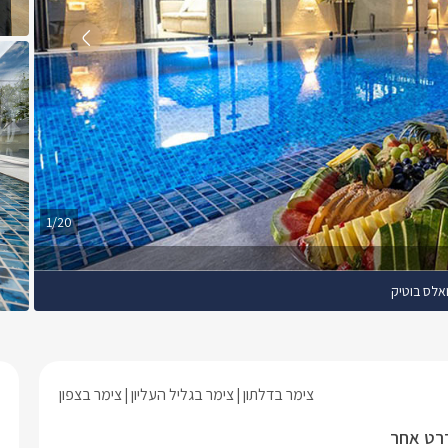
1/20
אלס בוטיק
צימר בדלתון
צימר בגליל העליון
צימר בצפון
דרט אחר