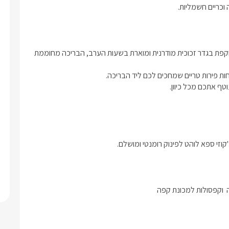
וכריים חשמליות.
בריכת שחייה פרטית ויוקרתית וג'קוזי ספא – מרוצפת פסיפס כחול, מוקפת בגדר זכוכית מודרנית ומוארת בשעות הערב, הבריכה מחוממת 
קוזי ספא לוהט לפינוק רומנטי ומושלם.
  וקפסולות למכונת קפה