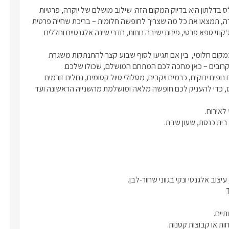
יש מקומות שהופכים את החופשה לחוויה אחרת לגמרי  סוויטת פלאולס בדלתון היא בדיוק המקום הזה: שילוב מושלם של יוקרה, פרטיות 
ואווירה פסטורלית מהגליל העליון.במתחם ייחודי, חדש ומעוצב בקפידה, תמצאו את כל מה שצריך לחופשה חלומית – בריכת שחייה פרטית 
ויוקרתית מחוממת ומקורה בעונת החורף וצוננת בימות הקיץ החמים, ג'קוזי ספא פרטי, פינות ישיבה נוחות, חדרי שינה אלגנטיים וחללים 
סוויטת פלאולס מספקת חוויה כוללת, כזו שמאפשרת לכם להרגיש במקום חלומי,  בין אם תגיעו לסוף שבוע קצר להתנתקות משגרת 
המיקום האידיאלי בלב הגליל מוסיף רובד נוסף לחופשה, כשסביבכם נופים ירוקים, כרמים ויקבים, מסלולי טיול קסומים, נחלים זורמים 
ומסעדות בוטיק. כל אלה משתלבים באווירה הפסטורלית של פלאולס, כדי להעניק לכם חופשה מלאה ומושלמת מהשנייה הראשונה ועד 