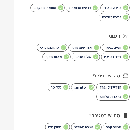
בריכה פרטית
פרטית מחוממת
מחוממת ומקורה
בריכה מגודרת
חיצוני
חנייה בצימר
גקוזי ספא פרטי
מתחם גן פרטי
פינת ברביקיו
שולחן סנוקר
מיטות שיזוף
מה יש בפנים?
חדר ילדים נפרד
smart tv
סטרימר
אינטרנט אלחוטי
מה יש במטבח?
מכונת קפה
מטבח מאובזר
מתקן מים