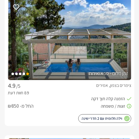
בחורף
ג'קוזי מבעבע ומפנק וקמין נפט מחמם בכל סוויטה.
דגשים על מקום האירוח
עם הגעתכם לסוויטה ימתינו לכם פינוקי הבית דוגמת בקבוק יין 
משובח, שוקולדים, עוגיות, חלב ,מיץ תפוחים ופינת קפה הכוללת 
מכונת אספרסו.בתוספת תשלום ניתן להזמין לסוויטה ארוחת בוקר 
עשירה ומפנקת, ארוחות שף בשעות שונות ביום וטיפולי ספא 
זמן חלום - ספא ואירוח
מרגיעים ומקצועיים.
צימרים בצפון, אמירים
/5
מיקום
יישוב אמירים הינו יישוב מיוחד במינו בענף הצימרים, אמירים היה 
החל מ- ₪850
היישוב הראשון בו הוקמו צימרים בישראל. היישוב ידוע באידיאולוגיה 
שלו והוא מוכר כישוב צמחוני- טבעוני המשלב תזונה ואורח חיים 
וילה חלומית עם 2 חדרי שינה
בריא. בקרבת היישוב תיהנו ממסעדות מגוונות ומשובחות, יקבים, 
טיולי ג'יפים, אופניים, מסלולי אטרקציות שטח ועוד.