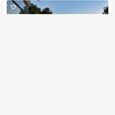
נעימת החליל - לזוגות בלבד
צימרים בצפון, אמירים
/5
החל מ- ₪2000
סוויטות מבודדות עם נוף משגע!