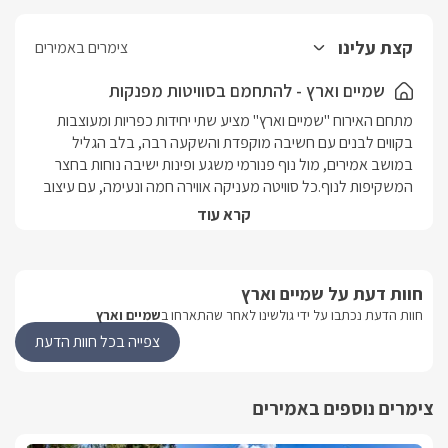
קצת עלינו
צימרים באמירים
שמיים וארץ - להתחמם בסוויטות מפנקות
מתחם האירוח "שמיים וארץ" מציע שתי יחידות כפריות ומעוצבות 
בקווים לבנים עם חשיבה מוקפדת והשקעה רבה, בלב הגליל 
במושב אמירים, מול נוף פנורמי משגע ופינות ישיבה נוחות בחצר 
המשקיפות לנוף.כל סוויטה מעניקה אווירה חמה ונעימה, עם עיצוב 
מדוייק, קמין נפט וג'קוזי מפנק ייחודי.
קרא עוד
הסוויטות
חוות דעת על שמיים וארץ
בכל אחת מהסוויטות המושקעות של המתחם תיהנו ממיטה זוגית 
חוות הדעת נכתבו על ידי גולשינו לאחר שהתארחו ב
שמיים וארץ
גדולה ומפנקת, ג'קוזי מקצועי, קמין נפט, ספריית ספרים, פינת 
צפייה בכל חוות הדעת
ישיבה אינטימית, מסך LCD עם חיבור לערוצי הלוויין, חדר רחצה 
מהודר ומטבחון מאובזר הכולל כלי הגשה, קומקום חשמלי, 
מיקרוגל ועוד.לכל אחת מהסוויטות ישנה חצר גדולה ופרטית עם גינת 
צימרים נוספים באמירים
צמחי תבלין ריחניים וטריים, צמחייה מוריקה, פרחים צבעוניים, 
מדשאות מטופחות וריהוט גן.