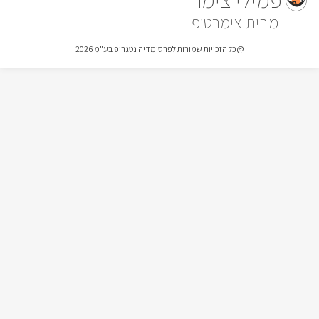
מחוממת כמעט כל חודשי השנה( למעט ינואר-מרץ), סביבה 
צימרטופ
פזורות מיטות שיזוף, פינות ישיבה נינוחות ומתקני ילדים,עוד בגן 
@כל הזכויות שמורות לפרסומדיה נטגרופ בע"מ 2026
עץ ומתאים ל-10 נפשות, ריהוט גן איכותי ,ערסלים, פינת ברביקיו 
ותאורה רומנטית שצובעת את הגן היפהפה של האחוזה ומשרה 
אווירה רומנטית וקסומה.
כלול באירוח
רחצה איכותיות, מגבות פנים וידיים מוצרי טואלטיקה, לרבות שמפו 
בתוספת תשלום: ﻿ניתן להזמין ארוחות עשירות ומגוון עיסויים מפנקים 
בתיאום והזמנה מראש.
אטרקציות בסביבה לכל המשפחה