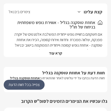
קצת עלינו
צימרים ביבנאל
אחוזת טוסקנה בגליל - אוווירת נופש משפחתית
בניחוח של חו"ל
אם חשקתם בחוויית נופש ייחודית המשלבת אלמנטים של יוקרה 
מפנקת, שלווה ממכרת  וחדוות אירוח קסומה, הכירו את אחוזת 
שבסמוך לכנרת. באחוזת טוסקנה שוכנות שלוש סוויטות יוקרתיות 
קרא עוד
במיוחד. העיצוב המעודן, הריהוט המוקפד והאבזור החדשני בכל 
חוות דעת על אחוזת טוסקנה בגליל
המחשבה, התשוקה והאהבה הכנה של המארחים לאירוח, בכל 
חוות הדעת נכתבו על ידי גולשינו לאחר שהתארחו ב
אחוזת טוסקנה בגליל
של פינוק מתמשך בסביבה פסטורליות מלטפת עם מתחם גן ענקי 
צפייה בכל חוות הדעת
ומטופח ובו בריכת שחייה מחוממת (למעט ינואר-מרץ) וג'קוזי ספא 
מפנק. הסוויטות מתאימות לנופש משפחות.
גלו עכשיו את הצימרים הזמינים לסופ"ש הקרוב
פנים הסוויטות מרווח ומתאים למשפחות