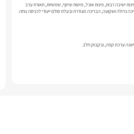
החצר המשותפת גדולה ומטופחת, בעלת מדשאות ירוקות ונרחבות, פינות ישיבה רבות, פינות אוכל, מיטות שיזוף, שמשיות, תאורת ערב 
נעימה, ערסלים, עמדת ברביקיו ועוד. בנוסף במרכז החצר ניצבת בריכה גדולה ושקועה, הבריכה מגודרת ובעלת סולם ייעודי לכניסה נוחה. 
ישנה ערכת קפה, ובקבוק חלב.