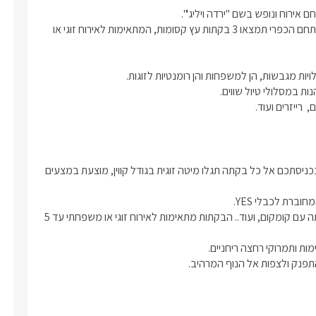
מלבד חצר גדולה מטופחת ומאובזרת, שבריכה גדולה במרכזה.. במתחם הכפרי תמצאו 3 בקתות עץ קסומות, המתאימות לאירוח זוגי או 
 רייזרים ועוד. 
3 הבקתות האינטימיות בנויות עץ, עם ריצוף דק עץ בצבע חום כהה. בכניסתכם אל כל בקתה תגלו מיטה זוגית בגודל קווין, מוצעת במצעים 
בכל בקתה בנוסף מטבח מאובזר ובו מיני בר, מיקרוגל, פינת קפה ותה עם קומקום, ועוד.. הבקתות מתאימות לאירוח זוגי או משפחתי עד 5 
התפנק ולצפות אל הנוף המרהיב. 