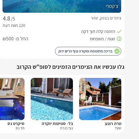
צ׳קמרי
צימרים בצפון, שזור
/5
החל מ- ₪500
בריכה מחוממת ומקורה ונוף הרים ירוק
גלו עכשיו את הצימרים הזמינים לסופ"ש הקרוב
טרה רוגע
בל- סוויטות יוקרה
סיקרט נס
שעל
נוף כנרת
חד נס