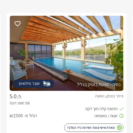
שובר מילואים
נסיה - סוויטת בוטיק בגליל
צימר בצפון, נטועה
/5
החל מ- ₪2500
מארח אישי צמוד ושירות כיד המלך!