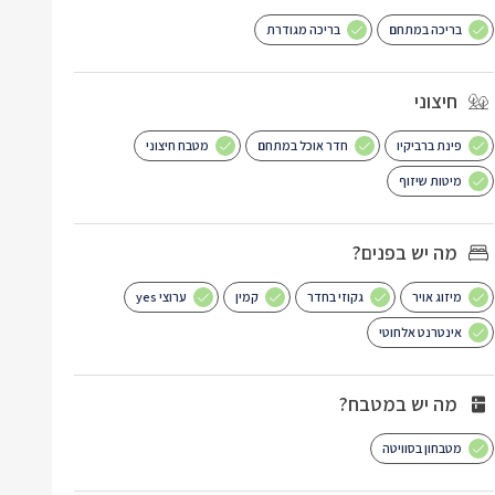
בריכה במתחם
בריכה מגודרת
חיצוני
פינת ברביקיו
חדר אוכל במתחם
מטבח חיצוני
מיטות שיזוף
מה יש בפנים?
מיזוג אויר
גקוזי בחדר
קמין
ערוצי yes
אינטרנט אלחוטי
מה יש במטבח?
מטבחון בסוויטה