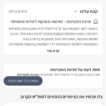
קצת עלינו
צימרים ברחוב
פנינת המעיינות - סוויטות מפנקות לאירוח משפחתי
במושב רחוב הקטן ארבעה ק"מ דרומית לבית שאן בעמק המעיינות 
היפהפה, נמצא המתחם הקסום והמפנק "פנינת המעיינות", ארבע 
סוויטות מפנקות, מאובזרות היטב ומעוצבות ברמה גבוהה 
המתאימות לחופשה משפחתית.לכל הסוויטות גן משותף ומטופח ובו 
בריכת שחייה צוננת ונעימה סביבה מיטות שיזוף נוחות, ערסל 
קרא עוד
נדנדה, פינות ישיבה ופינת ברביקיו.המיקום של המתחם נפלא ומגוון 
אטרקציות כיפיות לכל המשפחה נמצאות בקרבתו, מסלולי טיולים, 
רכיבה, גן השלושה (הסחנה) ועוד.
חוות דעת על פנינת המעיינות
חוות הדעת נכתבו על ידי גולשינו לאחר שהתארחו ב
פנינת המעיינות
הסוויטות המשפחתיות והמרווחות
צפייה בכל חוות הדעת
במתחם שוכנות 4 סוויטות מפוארות מעוצבות בצורה רומנטית אך גם 
מכילות חדר ילדים ומתאימות לחופשה משפחתית.כל סוויטה 
גלו עכשיו את הצימרים הזמינים לסופ"ש הקרוב
מעוצבת ברמה גבוהה ומאובזרת בקפידה, בסוויטה תמצאו מיטת 
קינג סייז גדולה ומרווחת, מעוצבת בצורה רומנטית במיוחד מולה 