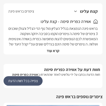
קצת עלינו
צימרים בראש פינה
אווירה כפרית סימה - קצת עלינו
בראש פינה הנמצאת בגליל העליון מול נוף הרי הגליל והגולן שוכנים 
3 צימרים של סימה.ה צימרים הוקמו בסביבה ירוקה ושקטה 
המאפשרת לכם הנופשים להנות מחופשה כפרית באווירה אינטימית 
ושלווה. ה צימרים של סימה הינם בגדלים שונים עפ"י קהל היעד של 
כל יחידה.ה צימרים מתאימים הן לזוגות רומנטיים המבקשים לנפוש 
קרא עוד
באווירה אינטימית והן למשפחות המעוניינות לנפוש יחדיו באווירה 
כפרית ונעימה.ה צימר הראשון הינו צימר לזוגות ובו תוכלו להנות 
ממיזוג אוויר, מיטה זוגית גדולה, מקלחת ושירותים צמודים, L.C.D, 
חוות דעת על אווירה כפרית סימה
מטבחון מאובזר וכמו כן גם מצעים ומגבות.הצימר השני הינו 
חוות הדעת נכתבו על ידי גולשינו לאחר שהתארחו ב
אווירה כפרית סימה
משפחתי והוא מתאים לזוג + 2 ילדים. ב צימר זה ישנו מיזוג אוויר, 
מקלחת ושירותים צמודים, L.C.D, מטבח מאובזר הכולל ערכת 
צפייה בכל חוות הדעת
קפה, שתייה חמה .ה צימר השלישי הינו משפחתי גם. ה צימר 
מתאים לזוג + 3 ילדים והוא כולל מקלחת ושירותים צמודים, מטבחון 
צימרים נוספים בראש פינה
מאובזר, מיזוג אוויר, L.C.D, מצעים ומגבות ופינה לשתייה חמה 
ומצרכים.בחצר ה צימרים יוכלו להנות האורחים מגינה מטופחת 