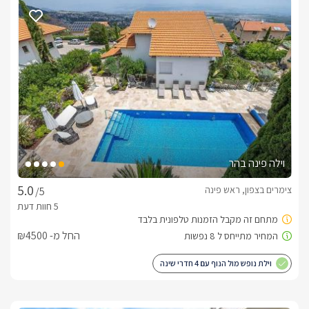
הכוללת מדשאה מוריקה, עצי וצמחי נוי, פינות ישיבה מוצלות ומתקן 
ברביקיו לשימוש האישי.בכל היחידות יש ערכת קפהתה וחלב...ראש 
פינה נמצאת באזור בעל מגוון רחב של פעילויות נופש, אטרקציות 
ומרכזי בילוי. בין היתר תוכלו להנות ממסלולי טיול רבים, רכיבה על 
סוסים, טיולי ג´יפים, מסעדות איכותיות ועוד... אנו נשמח להמליץ 
ולייעץ לאורחנו על אפשרויות הבילוי העומדות בפניהם.צימרים 
בראש פינה - הקלקה אחת ותבינו....
היחידות
במקום תיהנו מ-3 יחידות אירוח שונות האחת מהשנייה. כל יחידת 
וילה פינה בהר
אירוח מתאימה למס' שונה של נפשות ומאובזרת בהתאם.בכל אחת 
מהיחידות תיהנו ממיטה זוגית גדולה ונוחה, מיזוג אוויר, מקלחת 
צימרים בצפון, ראש פינה
/5
ושירותים צמודים, מסך LCD, מטבחון הכולל ערכת קפה ותה, מקרר 
ועוד.בחצר היחידות תוכלו לשבת תחת עצי פרי מלבלבים ויפים, 
מדשאה מוריקה ומטופחת, צמחי נוי, עצים הנישאים אל על, פינות 
החל מ- ₪4500
ישיבה מוצלות ומתקן ברביקיו.
וילת נופש מול הנוף עם 4 חדרי שינה
בחורף
** החל מ 1.10.19 הבריכה סגורה! (עד יוני 2020) **