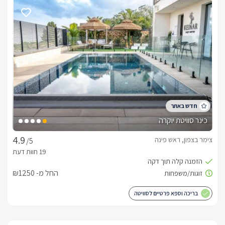
דגשים על מקום האירוח
בתיאום מראש ניתן להזמין וליהנות מארוחת בוקר כפרית וטעימה.
אטרקציות
בעיר העתיקה ראש פינה, אשר גם  ידועה בשל המתחם העתיק 
והמיוחד שבעיר, תוכלו ליהנות מטיולים מעניינים בפאתי העיר, 
להסתובב בין חנויות הבוטיק וגלריות אמנים ולסעוד במסעדות 
כינר סוויטת יוקרה
איכותיות.בנוסף בסביבה הקרובה ניתן ליהנות מטיולי ג'יפים 
וטרקטורונים, מסלולי הליכה, מרכזי קניות ובילוי ועוד. 
צימר בצפון, ראש פינה
/5
חשוב לדעת
החל מ- ₪1250
לאורחי המתחם הכניסה לבריכת היישוב הינה ללא עלות. ** החל מ 
1.10.19 הבריכה סגורה! (עד יוני 2020) **
בריכה וספא פרטיים לסוויטה