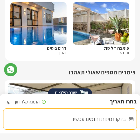
פיאצה דל סול
דרים בוטיק
גול
חד נס
דלתון
דלת
צימרים נוספים שאולי תאהבו
שובר מילואים
בדקו זמינות והזמינו עכשיו