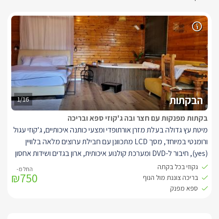
הבקתות
1/16
בקתות מפנקות עם חצר ובה ג'קוזי ספא ובריכה
מיטת עץ גדולה
בעלת מזרן אורתופדי ומצעי כותנה איכותיים, ג'קוזי עגול
ורומנטי במיוחד, מסך
LCD
מתכוונן עם חבילת ערוצים מלאה בלוויין
(
yes
), חיבור ל-
DVD
ומערכת קולנוע איכותית, ארון בגדים ושידות אחסון
נעימות, חדר רחצה מפנק, פינת ישיבה, שולחן אוכל גדול מעץ, מטבחון
גקוזי בכל בקתה
₪750
מאובזר ובו מקרר, מיקרוגל, קומקום חשמלי, פינת קפה וכלי מטבח.
בריכה צוננת מול הנוף
מרפסת ישיבה פרטית בה ניתן לשאוף מן האוויר הצלול, ליהנות מקפה,
ספא מפנק
ארוחה וספר טוב על רקע הנוף הממכר.