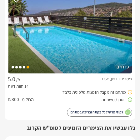
לידיעתכם, הפרטים המוצגים באתר: התפוסה המחירים והמבצעים
מעודכנים ומאומתים. תוכלו לבדוק ולבצע הזמנה באהבה רבה ♥
לפרטים נוספים או שאלות אנחנו פה לשירותכם
בברכה, פולט -
052-9125047
פרחי בר
צימרים בצפון, יערה
/5
החל מ- ₪800
גקוזי פרטי לכל בקתה ובריכה במתחם
גלו עכשיו את הצימרים הזמינים לסופ"ש הקרוב