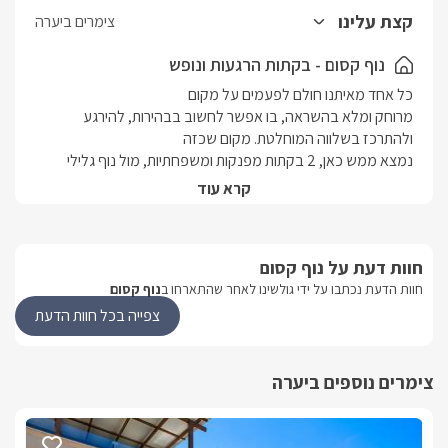
קצת עלינו
צימרים ביערה
נוף קסום - בקתות הרגעות ונופש
מרוחק ומלא בהשראה, בו אפשר לחשוב בבהירות, להירגע 
נמצא ממש כאן, 2 בקתות מפנקות ומשפחתיות, מול נוף גלילי 
קרא עוד
על פרטיות מוחלטת. בבקתות נוף קסום, באחת הנקודות הירוקות 
חגיגה כפרית של יופי ורומנטיקה ממתינה לכם כאן, במסגרתה תוכלו 
חוות דעת על נוף קסום
חוות הדעת נכתבו על ידי גולשינו לאחר שהתארחו ב
נוף קסום
אירוח יוצאת דופן, הכוללת מתחם חיצוני ענק, ובו בריכת שחיה 
צפייה בכל חוות הדעת
מפתיעים.
צימרים נוספים ביערה
מתחם החוץ