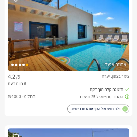
מחופה דק עץ ולצידה מיטות שיזוף, ערסלים ומתחם מקורה הכולל 
מוקף שבילי עץ רומנטיים, צמחייה, חפצי נוי ומדשאות, עמדת 
צבעונית. לכל בקתה ישנה מרפסת מוקפת נוף פנורמי מרהיב ביופיו 
וגם מהבריכה ניתן להבחין בו.
כלול באירוח
עוגיות, מים מינרלים, חלב וערכת קפה ותה.בחדר הרחצה ימתינו 
אחוזת אפנדי
עבורכם חלוקי רחצה רכים, מגבות גוף ופנים איכותיות, סבונים 
ריחניים, שמפו, קצף אמבט וערכת רחצה הכוללת מברשות שיניים 
צימר בצפון, יערה
/5
חד פעמיות, כובע אמבט וקיסמים. 
החל מ- ₪4000
ארוחות ועיסויים
ארוחת בוקר בתיאום מול המארחיםטיפולים ועיסויים בהזמנה 
וילת נופש מול הנוף עם 6 חדרי שינה
מוקדמת
לצפייה במדיניות ותנאי הזמנה -
לחצו כאן