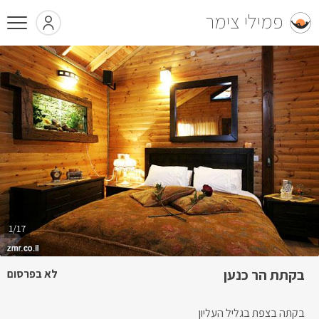
פמילי צימר
1/17
בקתת הר כנען
לא בפרסום
בקתה בצפת בגליל העליון