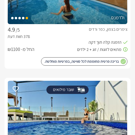
ארוחות
בתיאום מראש ובעלות נפרדת ניתן קבל ארוחת בוקר מפנקת ישירות 
ולדמנס
לבקתה. 
צימרים בצפון, כפר ורדים
/5
החל מ- ₪1100
בריכה פרטית מחוממת לכל סוויטה, בפרטיות מוחלטת.
שובר מילואים