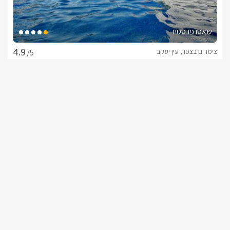
שאטו פרסטיז
צימרים בצפון, עין יעקב
/5
החל מ- ₪1500
בריכה פרטית בכל סוויטה
שובר מילואים