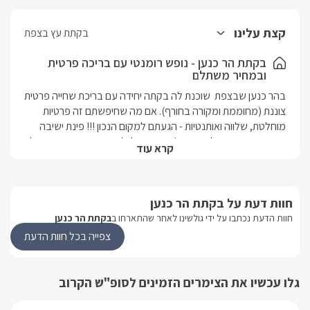
קצת עלינו
בקתת עץ בצפת
בקתת הר כנען - נופש רומנטי עם בריכה פרטית
ובמחיר משתלם
בהר כנען שבצפת  שוכנת לה בקתה יחידה עם בריכת שחייה פרטית 
צוננת (מחוממת ומקורה בחורף). אם מה שחיפשתם זה פרטיות 
מוחלטת, שלווה ואותנטיות - הגעתם למקום הנכון !!! פינת ישיבה 
ממוקמת בכניסה לבקתה, ג'קוזי שתוכלו להנות בו, בבקתה תקבלו 
קרא עוד
חלב + שתייה חמה ואם חשבתם שזה הכל אז טעיתם כי הבקתה 
מאובזרת ב- LCD , מערכת קולנוע ביתית, יש אפשרות לבשל 
בבקתה, בימי הקיץ החמים תוכלו להנות מבריכת שחייה 
חוות דעת על בקתת הר כנען
בישוב,בריכת שחייה פרטית מחוממת ומקורה צמודה אך ורק שלכם. 
המטבח כשר ויש גישה לנכים.במרחק 5 דקות נסיעה תוכלו להנות 
חוות הדעת נכתבו על ידי גולשינו לאחר שהתארחו ב
בקתת הר כנען
ממגוון אטרקציות: חוות בת יער וכו'... ניתן לשלב טיפולים, עיסויי ספא 
צפייה בכל חוות הדעת
וטיפולי פנים עד לבקתה !!! יש אפשרות שתוגש אליכם לבקתה 
ארוחת בוקר עשירה ומפנקת כדי להשלים לכם את אווירת 
הרומנטיקה.לדתיים - הבקתה נמצאת במרחק 2 דקות הליכה מבית 
גלו עכשיו את הצימרים הזמינים לסופ"ש הקרוב
הכנסת והמקווה ובמרחק 3 דקות תוכלו להנות ממסעדת שף 
כשרה.בקתת הר כנען מזמינה אתכם לחופשה חלומית !!!