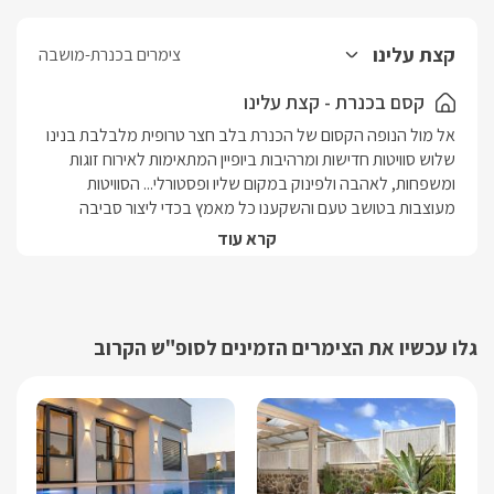
קצת עלינו
צימרים בכנרת-מושבה
קסם בכנרת - קצת עלינו
אל מול הנופה הקסום של הכנרת בלב חצר טרופית מלבלבת בנינו 
שלוש סוויטות חדישות ומרהיבות ביופיין המתאימות לאירוח זוגות 
ומשפחות, לאהבה ולפינוק במקום שליו ופסטורלי... הסוויטות 
מעוצבות בטושב טעם והשקענו כל מאמץ בכדי ליצור סביבה 
נעימה לאורחינו...בסוויטות ג'קוזי גדול, מיטה זוגית מעוצבת, 
קרא עוד
טלוויזיית L.C.D בלווין,אינטרנט אלחוטי. מטבחון מאובזר בכל טוב, 
פינת אוכל, מקלחת נפרדת... בסוויטה יחכו לכם פינוקים קטנים 
שישלימו את האווירה המושלמת של החופשה החל מקערת פירות 
טריים, יין, עוגיות, שתייה קרה, חמה ועוד...לכל סוויטה מרפסת פרטית 
גלו עכשיו את הצימרים הזמינים לסופ"ש הקרוב
נינוחה הצופה לנופה המהפנט של הכנרת...בחצר הסוויטות תהנו 
ממדשאה מטופחת עם ערסלים ונדנדות, עצי נוי וצמחיה מלבלבת, 
פינות ישיבה מוצלות והמון שלווה ושקט...לתושבי המושבה ולאורחים 
בלבד חוף כנרת פרטי במרחק הליכה מהסוויטות. באזור אטרקציות 
ומקומות בילוי רבים, טיולי גיפים, טרקטורונים, חמת גדר ועוד... נשמח 
להציע המלצות נוספות לטיולים. 