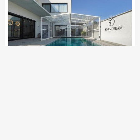
אין להביא בעלי חיים
חשוב לדעת
בתיאום מראש ובתוספת תשלום מול בעל המתחם ניתן להזמין את 
ליהנות מבריכה פרטית מחוממת ומקורה ומכל המתקנים והפינוקים 
שיש למתחם להציע.
וילה סבן דרים
צימר בצפון, דלתון
/5
החל מ- ₪5500
וילת נופש יוקרתית עם 5 חדרי שינה