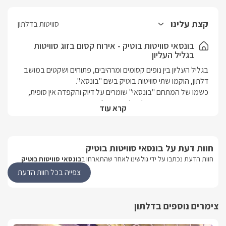
קצת עלינו
סוויטות בדלתון
בונסאי סוויטות בוטיק - אירוח קסום בזוג סוויטות
בגליל העליון
בגליל העליון בין נופים קסומים ומרהיבים, פתוחים ושקטים במושב 
כשמו של המתחם "בונסאי" שומרים על דיוק והקפדה אין סופית, 
קרא עוד
במתחם הפרטי ניצבות שתי סוויטות זהות לחלוטין בעלות אבזור 
תואם ומפואר. עם חדר שינה אינטימי בכל אחת, מטבחון מאובזר, 
חוות דעת על בונסאי סוויטות בוטיק
מושב דלתון שוכן בין נופים קסומים וירוקים ובמרכז אטרקציות רבות 
חוות הדעת נכתבו על ידי גולשינו לאחר שהתארחו ב
בונסאי סוויטות בוטיק
צפייה בכל חוות הדעת
בין האטרקציות תמצאו טיולי ג'יפים וטרקטורונים, מסלולי הליכה, 
בנוסף תמצאו יקבים רבים, עם מרכזי מבקרים והדרכות, קטיפי 
צימרים נוספים בדלתון
פירות שונים, פאבים, ומסעדות רבות מעולות.