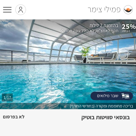
פמילי צימר
25%
בהזמנת 2 לילות
תקף לאמצ"ש
לא כולל עונה חמה
שובר מילואים
1/17
בריכה מחוממת ומקורה (בחודשי החורף)
בונסאי סוויטות בוטיק
לא בפרסום