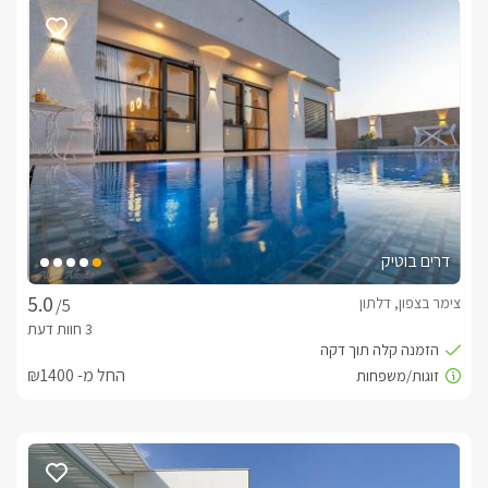
עם תאורת ערב רומנטית, ועמדת ברביקיו מפנקת תוכלו ליהנות 
מאירוח קסום ואינטימי במיוחד.
כלול באירוח
בהגעתכם לסוויטה יחכה לכם בקבוק יין איכותי, בקבוק חלב במקרר 
דרים בוטיק
בנוסף, ניתן לשריין עיסוי זוגי/ יחיד ישירות לסוויטה.
צימר בצפון, דלתון
/5
חשוב לדעת
החל מ- ₪1400
*בתיאום מראש ניתן להשכיר סוויטה אחת בלבד וליהנות ממתחם 