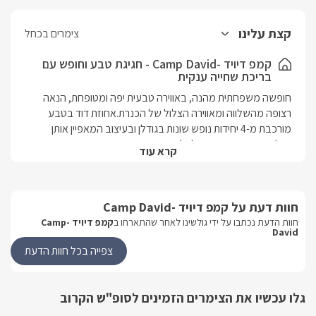
קצת עלינו
צימרים בכחל
קמפ דיויד -Camp David - חגיגת טבע וחופש עם
בריכת שחייה ענקית
חופשה משפחתית מהנה, באווירה טבעית יפה ומטופחת, הנאה 
רצופה מהשלווה ומאווירה הצלול של הכנרת.אחוזת דוד בטבע 
מורכבת מ-4 יחידות נופש שונות בגודלן ובעיצוב המאפיין אותן 
וחולקות מתחם גן חיצוני לכל אורחי המתחם בו תיהנו מבריכת שחייה 
קרא עוד
ענקית עם מפל מים מפנק, מתחם ברביקיו גדול ופינות אירוח 
יוקרתיות, לאחת מן הסוויטות(סוויטת איתי) ישנו מתחם גן פסטורלי 
במיוחד הכולל בריכת שחייה פרטית מפנקת לאורחי הסוויטה 
חוות דעת על קמפ דיויד -Camp David
בלבד. האחוזה ממוקמת רק 5 דקות מנחל עמוד (תחתון) - מסלול 
טיול מרהיב לכל המשפחה עם אפשרות להליכה בתוך המים עם 
חוות הדעת נכתבו על ידי גולשינו לאחר שהתארחו ב
קמפ דיויד -Camp
David
סוף הגשמים. עוד בסביבה תוכלו ליהנות מחופי הכנרת במרחק 
צפייה בכל חוות הדעת
נסיעה קצר ביותר, שלל אטרקציות שטח מול הנוף המדהים: ג'יפים, 
סוסים, טרקטורונים, רייזרים, מסעדות איכותיות ועוד. 
גלו עכשיו את הצימרים הזמינים לסופ"ש הקרוב
מבט פנים