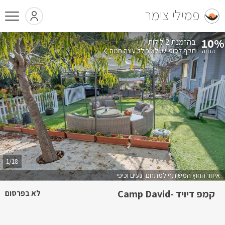
פמילי צימר
10%
בהזמנת 2 לילות
תקף לסופ"ש
לא כולל עונה חמה
1/18
איזור החוץ המשותף למתחם- נעים וכיפי
קמפ דיויד -Camp David
לא בפרסום