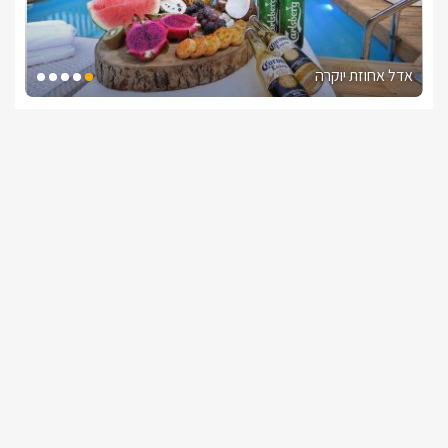
אדל אחוזת יוקרה
צימרים בצפון, שפר
/5
החל מ- ₪1100
בריכה מחוממת מקורה וגקוזי ספא
שובר מילואים