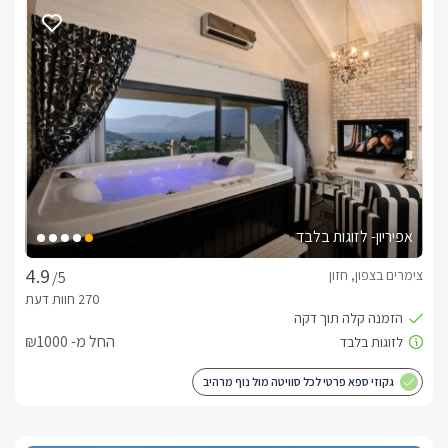
אזור לינה מיוחד לילדים.הבקתות הזוגיות – בגודל 36 מ"ר, בנויות 
בשיטת open space.לכל בקתה ישנה מרפסת גן פרטית ושולחן 
פיקניק צמוד מול הנוף הנפלא. בסיס האירוח:לינה + בקבוק יין, 
פירות העונה, פינוקים טעימים בהפתעה, ערכת שתייה חמה, מגבות 
גוף, תמרוקי רחצה וסבונים. ארוחת בוקר מפנקת תוגש לכם לבקתה 
בתיאום מול המארחים.בכל בקתה תיהנו מ: מיטה מפוארת מעץ 
פראי ולצידה שידות תואמות, ג'קוזי גדול ורומנטי המשקיף אל נופי 
המתחם המרהיבים, מסך LCD גדול מתכוונן המחובר לערוצי yes, 
פינת קפה מפנקת עם שולחן קפה ייחודי, פינת סעודה גדולה, חדר 
רחצה מפנק, מטבחון הכולל מקרר, מתקן מים, מיקרוגל, פינת קפה 
וכלי מטבח.בבקתות המשפחתיות תיהנו בנוסף מאזור תחום לצד 
אפיריון- לזוגות בלבד
פינת הישיבה ובו מיטת קומותיים נוחה לילדים.כל בקתה מציעה 
צימרים בצפון, חזון
/5
מרפסת ישיבה פרטית ושולחן פיקניק צמוד המשקיפים לנוף 
הנפלא. במתחם הגן תיהנו מ:בריכת שחייה גדולה ויוקרתית, מרוצפת 
פסיפס ומתאימה לחודשי הקיץ, לצידה ג'קוזי ספא ענק מקורה 
החל מ- ₪1000
ומתחם ישיבה, מיטות שיזוף ופינות ישיבה נוספות, שולחן פינג פונג, 
פינת ברביקיו גדולה עם כיור ומשטח עבודה, חדר אוכל איכותי 
גקוזי ספא פרטי לכל סוויטה מול נוף מרהיב
לסעודות משפחתיות המשקיף לבריכה וכולל מקרר גדול, פינת 
ישיבה ומיזוג אוויר, צמחייה מטופחת ומרהיבה ברחבי המתחם, עם 
שטחי גינון מעוצבים, גדרות גן וחפצי נוי מרהיבים, פרחים ועצים, 