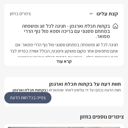
קצת עלינו
צימרים בחזון
בקתות תכלת וארגמן - חגיגה לכל זוג ומשפחה
במתחם ססגוני עם בריכה וספא מול נוף הררי
מפואר.
חגיגה לכל זוג ומשפחה במתחם ססגוני מול נוף הררי מפואר. אם 
אתם מחפשים אחר מקום מושקע ורומנטי, הכולל אווירה כפרית לצד 
מגוון אפשרויות בילוי – הכירו את בקתות תכלת וארגמן שבמושב 
קרא עוד
היפהפה חזון.כאן מול רכס הרים מרשים ומיוחד, ממוקם מתחם 
נופש גדול וציורי – עתיר צמחייה ושטחי גינון מרהיבים, שבילים 
ענקיים ומגוון פינות ישיבה, כאשר במרכזם שוכנת בריכת שחייה 
מפוארת וג'קוזי ספא ענק ומקורה לצידה. הנופש בבקתות תכלת 
חוות דעת על בקתות תכלת וארגמן
וארגמן כולל 5 בקתות עשויות עץ פראי, המתאימות לזוגות 
חוות הדעת נכתבו על ידי גולשינו לאחר שהתארחו ב
בקתות תכלת וארגמן
ומשפחות. לכל בקתה מתלווה חלקת גן פרטית מול הנוף, אבזור 
צפייה בכל חוות הדעת
מפואר ואירוח ברמה גבוהה ביותר.  מיקוםאזור: כנרת ועמקיםיישוב: 
חזוןמספר יחידות:5 בקתות ציוריות מקסימות לזוגות ומשפחות מול 
נוף חלומי אל הרי הגליל. אורחי המתחם ייהנו מגן פסטורלי מטופח 
צימרים נוספים בחזון
מול הנוף, הכולל בריכת שחייה מפוארת וג'קוזי ספא ענק 
ומקורה. סוג מבנה/ גודל הבקתות משפחתיות - בגודל 42 מ"ר עם 