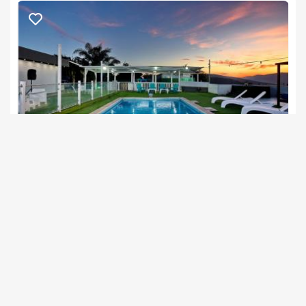
לינה + בקבוק יין, פירות העונה, פינוקים טעימים בהפתעה, ערכת 
שתייה חמה, מגבות גוף, תמרוקי רחצה וסבונים. 
ארוחות
ארוחת בוקר מפנקת תוגש לכם לבקתה בתיאום מול המארחים.
חשוב לדעת
חדש במתחם!! בריכה מחוממת 
וילה ויז'ן
צימר בצפון, חזון
/5
החל מ- ₪3800
וילת נופש מפנקת עם בריכה וספא פרטיים