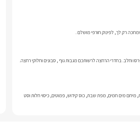
מחכה רק לך, לפינוק חורפי מושלם .
ו וחלב. בחדרי הרחצה לרשותכם מגבות גוף , סבונים וחלוקי רחצה.
לנוחות הציבור הדתי ושומרי המסורת יש אבזור מיוחד כמו פלטת שבת, מיחם מים חמים, מפת שבת, כוס קידוש, פמוטים, כיסוי חלות וסט 