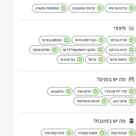
בריכה פרטית
פרטית מחוממת
מחוממת ומקורה
חיצוני
חנייה בצימר
גקוזי ספא פרטי
מתחם גן פרטי
פינת ברביקיו
מתקני משחקים לילדים
שולחן סנוקר
מיטות שיזוף
ערסל
נוף פנורמי
מה יש בפנים?
חדר ילדים נפרד
מיזוג אויר
smart tv
ערוצי yes
אינטרנט אלחוטי
מה יש במטבח?
מכונת קפה
מטבח מאובזר
פינת קפה ותה