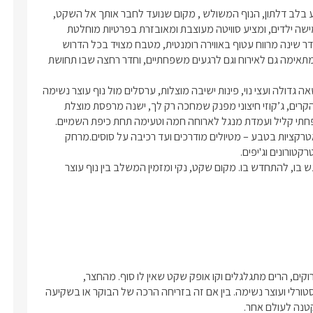
בוּא להרגיש את הקסם של הגליל העליון במתחם אירוח פרטי ומושקע בלב דלתון, הנוף המשולש , מקום שנועד לחבר אותך אל השקט, 
אל הטבע ואל עצמך. המקום מתאים לזוגות או למשפחות עם עד חמישה ילדים, ומציע סוויטה מעוצבת ומאובזרת בפרטיות מוחלטת 
שתוכננה בקפידה כדי להעניק חוויית נופש מרגיעה, נוחה ויוקרתית. חדר שינה מרווח עטוף באווירה רומנטית, מטבח מצויד בכל הדרוש 
להכנת ארוחה ביתית, סלון אינטימי עם טלוויזיה חכמה, פינת אוכל שמתאימה גם לאירוח וגם לרגעים משפחתיים, וחדר רחצה שבו תחושת 
במתחם החוץ נגלה לפניך עולם ירוק של שלווה עם חצר ענקית ומדשאה גדולה ועצי נוי, פינות ישיבה מוצלות, ערסלים מול נוף עוצר נשימה 
של הרי הגליל העליון, בריכה מקורה ומחוממת שמתאימה גם לימים הקרים, ג’קוזי חיצוני מפנק שמחכה רק לך, ישנה מרפסת מוצלת 
בסביבה הקרובה מחכים לכם יקבים, מסעדות, קברי צדיקים, ומגוון אטרקציות בטבע – מטיולים מודרכים ועד רכיבה על סוסים.מרחק 
הנוף המשולש הוא לא רק מקום ללון בו , זה מרחב לנשום בו, להתרגש בו, להתחדש בו. מקום שקט, נקי ומזמין המשלב בין נוף עוצר 
הנוף הנשקף מהמתחם הוא מהפנינים של הגליל העליון – מרחבים ירוקים, הרים מתגלגלים וקו אופק שקט שאין לו סוף. מהחצר, 
מהערסלים או מהג’קוזי החיצוני, העיניים נחות על ציור חי של טבע פסטורלי ועוצר נשימה. בין אם זה בזריחה הרכה של הבוקר או בשקיעה 