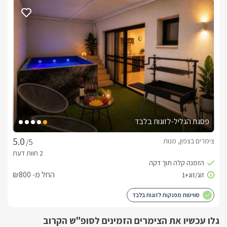
בצמוד לאיזור החוץ והחצר תמצאו את הפאב הפרטי- המבשלה, 
מבירה איכותית תוצרת המקום- מעשה ידיו של שפי.
כלול באירוח
בהגעה למתחם תמצאו בכל בקתה מגבות רכות, תמרוקי רחצה, 
סבונים, בנוסף תמצאו חלב, פירות העונה, וטעימות בירה נהדרות 
ממבשלת המקום.לציבור הדתי- במקום קיימת פלטת שבת/ מיחם 
לשבת. בתוספת תשלום ותיאום מראש מול המעסה ניתן להזמין 
טיפולים ועיסויים- ורד: 0524893330ניתן להזמין ארוחות בוקר 
פסגת הגליל-לזוגות בלבד
מפנקות לצימר- ישירות מהספק - אבי:0587841347.בתוספת 
צימרים בצפון, מנות
/5
תשלום ותיאום מראש תוכלו להינות מארוחות שף מושקעות 
וייחודיות. שעות פעילות המסעדה: ימים א-ה 12:30-22:00, 
המסעדה סגורה בשישי ובשבת.עצים להסקה של הקמין בתוספת 
החל מ- ₪800
תשלום
סוויטות מפנקות לזוגות בלבד
החזון של שפי
גלו עכשיו את הצימרים הזמינים לסופ"ש הקרוב
"במקום עם נוף מדהים לים התיכון, פאב מסעדה בשילוב מבשלת 