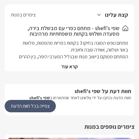
קצת עלינו
צימרים במנות
שפי shefi's - מתחם כפרי עם מבשלת בירה,
מסעדה ושלוש בקתות משפחתיות מרהיבות
המתחם ממוקם בישוב מנות שבגליל המערבי היפה, בין ההרים 
קרא עוד
זורמים, מסלולי הליכה בטבע ועוד שפע של אטרקציות. במתחם 
בריכה גדולה משותפת, מבשלת בירה פרטית עם בירה בייצור ביתי 
חוות דעת על שפי shefi's
יינות ביתים מוצלח במיוחד, מזקקה טובה, ומסעדה כפרית וביתית 
חוות הדעת נכתבו על ידי גולשינו לאחר שהתארחו ב
שפי shefi's
צפייה בכל חוות הדעת
כל בקתה מתאימה למשפחות, או לקבוצות שבאים להתפנק 
ולצבור חווית. 
צימרים נוספים במנות