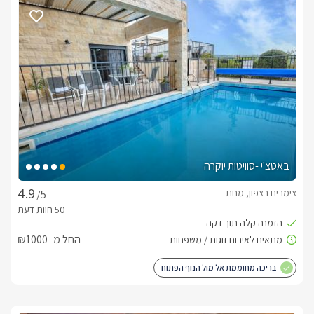
פנים הבקתות
קיימות שתי בקתות כפריות גדולות ומשפחתיות, בקתת מפל 
המיועדת ל4 אנשים, ובקתת שמיים המתאימה לכ6 אנשים. בכל 
המפנקות תמצאו ג'קוזי פרטי- פנימי או חיצוני, מטבח מאובזר ועוד 
שלל פינוקים.
איזור החוץ
באטצ'י -סוויטות יוקרה
והמפואר, הפונה אל הרי הצפון והים התיכון, והאוויר הנקי והנעים. 
צימרים בצפון, מנות
/5
מקומות נוחים ואופציות כגון, שולחן פינג פונג, ערסלי נוחות רבים 
החל מ- ₪1000
פינות ישיבה רבות, נדנדות, ובעיקר נוף ירוק יפה ומוריק, עם 
בריכה מחוממת אל מול הנוף הפתוח
נוי. למתחם בריכה גדולה משותפת (פעילה בחודשי הקיץ בלבד) 