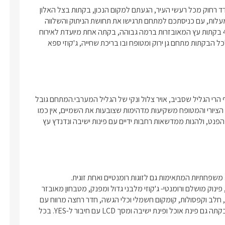
אם חשבתם לצאת לחופשה משפחתית באווירה שקטה ובמקום מבודד רחוק מכל רעשי העיר, הגעתם למקום הנכון, בקתות בצל האלון 
הוא מתחם צימרים מפנק בישוב פקיעין החדשה כ-5 דקות נסיעה ממעלות, עם כניסתכם למתחם תרגישו את תחושת הניתוק והשלווה 
שילוו אתכם במהלך כל החופשה.בצל האלון הינו מתחם מפואר עם 4 בקתות עץ המאובזרות ברמה גבוהה, בקתה אחת מיועדת לאירוח 
זוגות בלבד, ו-3 בקתות מיועדות גם לאירוח משפחתי אך גם לזוגות, לכל הבקתות מתחם גן ירוק ומטופח ובו בריכת שחייה, ג'קוזי ספא 
על הנוף כבר דיברנו? מהמתחם נשקף נוף גלילי של שדות ירוקים ונוף הרי הגליל שסביב, אויר צלול ונקי של הגליל המערבי.המתחם גובל 
בנוף הרים גלילי מרהיב ועוצר נשימה, תוכלו ליהנות מישיבה במתחם הציורי והמטופח משקיעות מדהימות שצובעות את השמיים, אין כמו 
לשבת בשעת שקיעה בג'קוזי ספא מחמם ומבעבע ולצפות בנוף המהפנט, ולהנות ממדשאות רחבות ידיים עם פינות ישיבה ונדנדץ עץ 
בכל בקתה מיטה זוגית ענקית בגודל קינג סייז מפנקת ונוחה במיוחד, פינוק מושלם ורומנטי- ג'קוזי מלבני גדול ומפנק, מטבחון מאובזר 
במקרר, מכונת אספרסו, מיקרוגל, פינת קפה הכוללת נס קפה, סוכר, חלב וקפסולות, קומקום חשמלי וכלי הגשה, חדר רחצה מרווח עם 
שירותים ומוצרי טואליטיקה, חדרים ממוזגים עם חיבור ל- WFI , בכל בקתה גם פינת אוכל ופינת ישיבה ומסך LCD עם חיבור ל-YES. בכל 