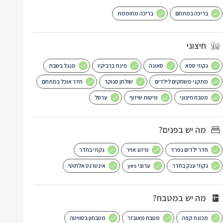
בריכה במתחם
בריכה מחוממת
חיצוני
גקוזי ספא
סאונה
פינת ברביקיו
מנגל בשבת
מתקני משחקים לילדים
שולחן סנוקר
חדר אוכל במתחם
מטבח חיצוני
מיטות שיזוף
ערסל
מה יש בפנים?
חדר ילדים נפרד
מיזוג אויר
גקוזי בחדר
גקוזי ענק בחדר
ערוצי yes
אינטרנט אלחוטי
מה יש במטבח?
מכונת קפה
מטבח מאובזר
מטבחון בסוויטה