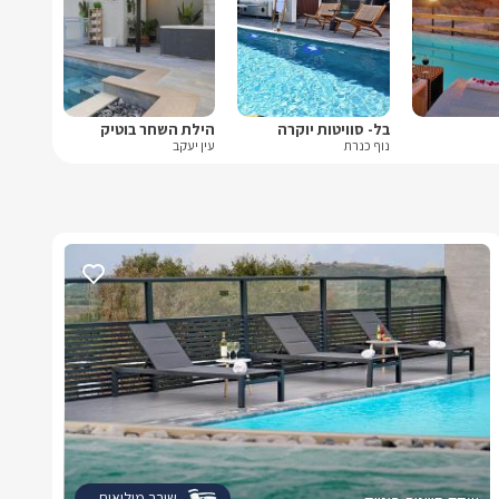
בל- סוויטות יוקרה
הילת השחר בוטיק
נוף כנרת
עין יעקב
שובר מילואים