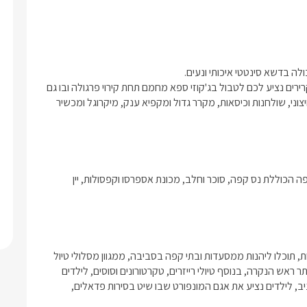
בימות הקיץ החמים תיהנו מבריכת שחייה צוננת ומרעננת ובלילות הקרירים נציע לכם לטבול בג'קוזי ספא מחמם תחת קירוי פרגולה ובו גם 
שולחן סנוקר איכותי. במתחם גם חדר אוכל גדול ומקורה עם מטבח חיצוני, שולחנות וכיסאות, מקרר גדול ומקפיא ענק, מיקרוגל ומכשיר 
אורחינו יוכלו ליהנות משלל פינוקים בזמן השהות, לרשותכם ערכת קפה הכוללת נס קפה, סוכר וחלב, מכונת אספרסו וקפסולות, יין 
הישוב פקיעין החדשה נמצא בגליל המערבי רק 5 דקות מהעיר מעלות, תוכלו ליהנות ממסעדות ובתי קפה בסביבה, ממגוון מסלולי טיול 
רגליים בגליל המערבי, נחלים מערות, אתרי תיירות פופולאריים כמו אתר ראש הנקרה, בנוסף טיולי רייזרים, טקרטורונים וסוסים, לילדים 
ולמבוגרים שאוהבים גם נציע לוחמה מאתגרת במתחם פיינטבול מגניב, לילדים נציע את אגם המונפורט שבו שיט בסירות פדאלים, 