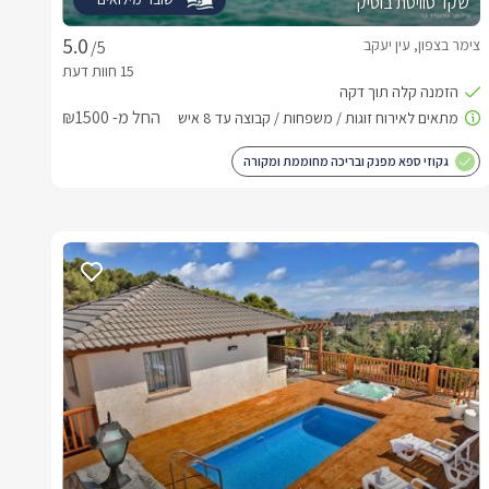
שקד סוויטת בוטיק
צימר בצפון, עין יעקב
/5
החל מ- ₪1500
גקוזי ספא מפנק ובריכה מחוממת ומקורה