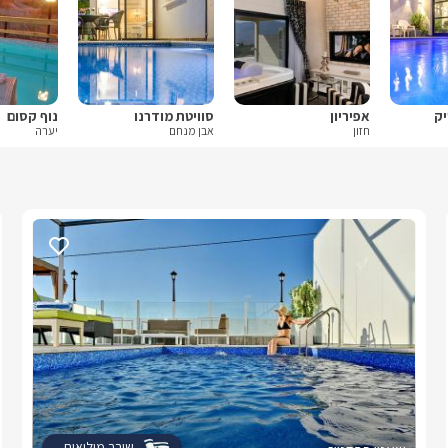
יק
אפיריון
סוויטת מודרנו
נוף קסום
חזון
אבן מנחם
יערה
שובר מילואים