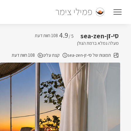
פמילי צימר
4.9
סי-זן-sea-zen
5 /
מעלה גמלא ברמת הגולן
תמונות של סי-זן-sea-zen
קצת עלינו
108 חוות דעת