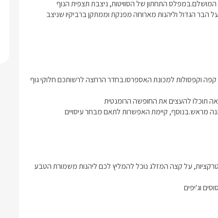
הסוויטה הניתנת לסגירה לשמירה על פרטיותכם תוכלו ליהנות מהנוף המושלם.במפלס התחתון של הסוויטות, ניצבת תצפית הנוף 
המרכזית, מול נוף פתוח ומבט על יוצא דופן, תוכלו להתרווח בישיבה על הבר הגדול וליהנות מארוחה מפנקת וממתקן ברביקיו שניצב 
וביניהם בקבוק יין מסדרת גמלא, של יקבי רמת הגולן, חטיפים, ערכת קפה וקפסולות למכונת האספרסו.בחדר הרחצה לרשותכם חלוקי גוף 
סי זן ממוקם בישוב מעלה גמלא שהיא נקודת גישה מצויינת למגוון אטרקציות, על קצה המזלג נוכל להמליץ לכם ליהנות משמורת הטבע 