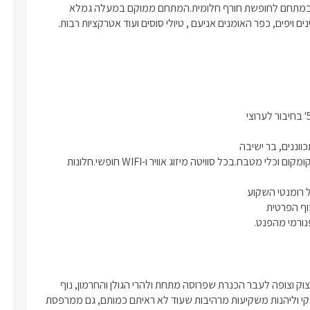
ריהוט ואבזור איכותיים בלבד ואירוח ברמת 5 כוכבים וסאונה מפנקת במתחם לחופשת חורף חלומית.המתחם ממוקם במעלה גמלא 
ויפים, כפר האומנים אניעם , טיולי סוסים ועוד אטרקציות רבות.
מעוצב ומטבחון הכולל מכונת אספרסו, מקרר, מיקרוגל, פינת קפה, קומקום וכלי מטבח.בכל סוויטה מיזוג אוויר ו-WIFI חופשי.חלונות 
פנורמי מהפנט.
המתחם ממוקם במעלה גמלא מושב ברמת הגולן מתנשא על ראש צוק וצופה לעבר הכנרת שפרוסה מתחת ולהרי הגולן והחרמון, נוף 
עוצמתי ומהפנט חוויה בלתי נשכחת מלאת קסם, לנשום אוויר צלול ונקי וליהנות משקיעות מרהיבות שעוד לא ראיתם כמותם, גם ממרפסת 