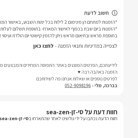
חשוב לדעת
בתוספת מראש ובתיאום מראש ניתן להזמין קישוטי יום הולדת ועיסוי זוג
לצפייה במדיניות ותנאי הזמנה -
לחצו כאן
לידיעתכם, הפרטים המוצגים באתר: התפוסה המחירים והמבצעים מעו
הזמנה באהבה רבה ♥
לפרטים נוספים או שאלות אנחנו פה לשירותכם
בברכה, מלי -
052-9098196
חוות דעת על סי-זן-sea-zen
חוות הדעת נכתבו על ידי גולשינו לאחר שהתארחו ב
סי-זן-sea-zen