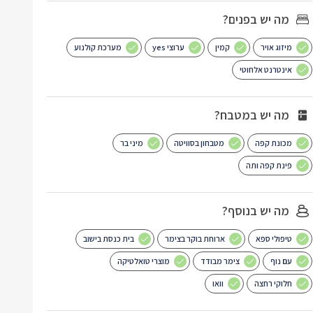
מה יש בפנים?
מיזוג אויר
קמין
ערוצי yes
מערכת קולנוע
אינטרנט אלחוטי
מה יש במטבח?
מכונת קפה
מטבחון בסוויטה
מיני בר
פינת קפה ותה
מה יש בנוסף?
טיפולי ספא
ארוחת בוקר בצימר
בית כנסת בישוב
עם נוף
צימר מבודד
מוצרי טואלטיקה
חלוקי רחצה
וואו