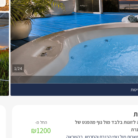
1/24
יטות
ת
לזוגות בלבד מול נוף מהפנט של
₪1200
נרת
וארות מול נופי הכנרת והחרמון, בהשראה