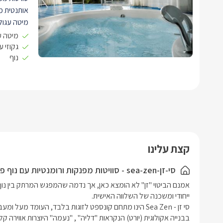
אותנטית מ
מיטה עגולה
עץ מול הנ
מיטה ע
מדהימה לח
גקוזי 
נוף
פרטית מרהיבה
הסוויטות 
בנוף הייחוד
עיצוב פני
המעגלי של
הכוללת מסך 32' בחיבור לערוצי הל
קצת עלינו
max HD
)
סי-זן-sea-zen - סוויטות מפנקות ורומנטיות עם נוף פנורמי לכנרת ולגולן
ישיבה מעו
מקרר, מיק
בסוויטות מיז