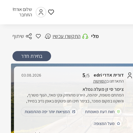
שלום אורח!
התחבר
מלי
התקשרו עכשיו
שיתוף
בחירת חדר
5
דורית אדרי edri
03.08.2026
/5
התארחנו ב
הסוויטות
צימר סי זן מעלה גמלא
המתחם מטופח, יפהפה, היורט מתוחזק ונקי מאד, הנוף מטורף,
והשקט במקום ממכר, בצימר חיכו חנו פינוקים באופן נדיב במיויד,
בקבוק יין, חטיפים, בקבוקי שתיה קלה וחלב. היו אקסטרא של מגבות
חוות דעת מאומתת
המציאות יותר יפה מהתמונות
ובכלל הנדיבותשל בעלת המקום מורגשת , אהבנו וחזרנו כבר בפעם
השלישית
מעל המצופה