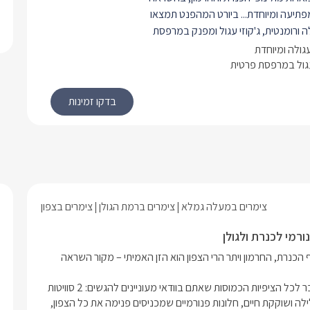
פתיעה ומיוחדת...
ביורט המהפנט תמצאו
 ורומנטית, ג'קוזי עגול ומפנק במרפסת
וף ושקיעות מרהיבות מעל הכנרת וסאונה
גולה ומיוחדת
ופשה חלומית ומפנקת במיוחד.
עגול במרפסת פרטית
מבנה יורט בבנייה אקולוגית 42 מ"ר, עם מרפסת
 לכל סוויטה, 80 מ"ר.
חולקות תצפית מרכזית ממנה ניתן לחזות
י.
ם מלא השראה, המתבסס על סמלו
 הזן.
כל סוויטה כוללת מיטה זוגית עגולה
יוקרתית (קוטר 220), ארון בגדים גדול, פינת טלוויזיה
וויין (כולל
yes
צימרים במעלה גמלא
צימרים ברמת הגולן
צימרים בצפון
, פוף רביצה נעים וקמין חשמלי, חדר
רחצה מרהיב הכולל 2 ראשי גשם מתכווננים, בר
צב ומטבחון הכולל מכונת אספרסו,
אמנם הביטוי "זן" לא הומצא כאן, אך נדמה שהמפגש המרתק בין נוף הכנרת, החרמון ויתר הרי הצפון הוא הזן האמיתי – מקור השראה 
רוגל, פינת קפה, קומקום וכלי מטבח.
וג אוויר ו-
WIFI
חופשי.
סי זן - Sea Zen הינו מתחם קונספט לזוגות בלבד, העומד מעל ומעבר לכל הציפיות הכמוסות שאתם בוודאי מעוניינים להגשים: 2 סוויטות 
בבנייה אקולוגית (יורט) הנקראות "דליה" , "נעמה" היוצרות אווירה קלילה ושוקקת חיים, חלונות פנורמיים שמכניסים פנימה את כל הצפון, 