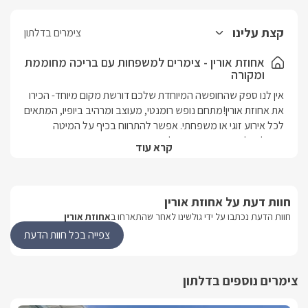
קצת עלינו
צימרים בדלתון
אחוזת אורין - צימרים למשפחות עם בריכה מחוממת
ומקורה
אין לנו ספק שהחופשה המיוחדת שלכם דורשת מקום מיוחד- הכירו 
את אחוזת אורין!מתחם נופש רומנטי, מעוצב ומרהיב ביופיו, המתאים 
לכל אירוע זוגי או משפחתי. אפשר להתרווח בכיף על המיטה 
הגדולה, להזמין את עצמכם לקפה וארוחת בוקר משובחת 
קרא עוד
במרפסת הגן היפה ולהתפנק בבריכת השחייה המפוארת, מוקפת 
גדר גבוהה ואלגנטית ששומרת היטב על פרטיות הנופשים.3 בקתות 
עץ בעיצוב רומנטי ונעים, בעלות חדר ילדים נפרד ומרפסת גן 
חוות דעת על אחוזת אורין
מטופחת.האחוזה נמצאת במושב דלתון, בגליל העליון, שם תוכלו 
ליהנות משלל אטרקציות סביב ואף במושב עצמו. המיקום מעולה 
חוות הדעת נכתבו על ידי גולשינו לאחר שהתארחו ב
אחוזת אורין
לחובבי הטבע והטיולים, מספק נוף יפה לכל עין ואטרקציות 
צפייה בכל חוות הדעת
משובחות מכל סוג. 
צימרים נוספים בדלתון
מבט פנים- חדר ילדים נפרד