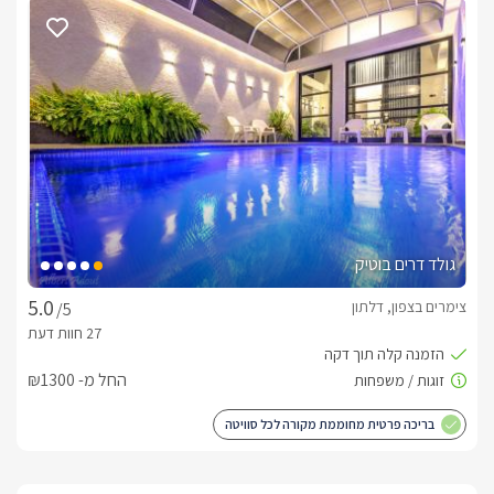
מיוחדים.תוספת תשלוםארוחת בוקר גלילית משובחת וגדולה תוגש 
לכם בתיאום מול המארחים. נשמח לתאם עבורכם עיסויי זוגי מפנק 
ומשחרר, לפי סגנון העיסוי שתבחרו. 
אטרקציות לכל המשפחה
מושב דלתון שוכן בלב אחד מנופי הצפון היפים ביותר. סביבו מגוון 
מסלולי הליכה ומסלולי אופניים רבים, נחלים, שמורות טבע, חורשים 
טבעיים, אגמים, חורשות פיקניק וחיות בר. בין כל אלה תוכלו ליהנות 
מטיולי ג'יפים, טרקטורונים, סוסים, סיורים ביקבים וכרמי היין 
גולד דרים בוטיק
הסמוכים, מגוון מסעדות ועוד. 
צימרים בצפון, דלתון
/5
חשוב לדעת
המתחם נגיש לנכים.
החל מ- ₪1300
בריכה פרטית מחוממת מקורה לכל סוויטה