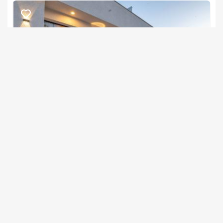
דרים בוטיק
צימר בצפון, דלתון
/5
החל מ- ₪1400