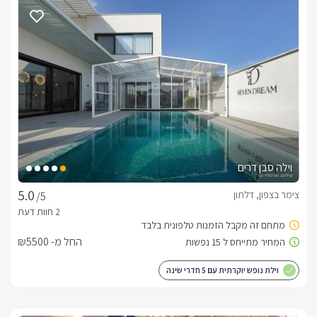
בכל בקתה תיהנו ממיטה גדולה ואיכותית, לצידה ג'קוזי מרווח 
ורומנטי, מסך LCD 50' בערוצי hot, ארון בגדים מעוצב, פינת ישיבה 
מפוארת, חדר רחצה בעיצוב ייחודי הכולל ראש גשם מפנק,  שולחן 
סעודה גדול ולצידו מטבח רחב ומאובזר עם מקרר, מיקרוגל, כיריים 
חשמליות, פינת קפה וכלי מטבח. ניתן להוסיף פלטה ומיחם 
לשבת. בנוסף, כל בקתה כוללת מרפסת גן פרטית עם גישה ישירה 
למתחם הבריכה. 
מתחם הגן המשותף
במתחם הגן תיהנו מבריכת שחייה יוקרתית ואיכותית מפסיפס, 
וילה סבן דרים
מחוממת ומקורה בחורף, מוקפת גדר גבוהה ואלגנטית לשמירת 
פרטיותכם באופן מוחלט. סביב הבריכה מיטות שיזוף, שמשיות, 
צימר בצפון, דלתון
/5
פינות ישיבה נעימות, ספסלי נדנדה וערסלים, שטחי גינון מעוצבים 
ועמדת ברביקיו.
החל מ- ₪5500
כלול באירוח
וילת נופש יוקרתית עם 5 חדרי שינה
לינה + בקבוק יין משובח, ערכת שתייה חמה, חלב, שוקולדים 
מפנקים, מגבות רחצה ומגבות בריכה, תמרוקי רחצה, סבונים 
ריחניים. ניתן לקשט את הבקתה לפי טעמכם ולרגל אירועים 