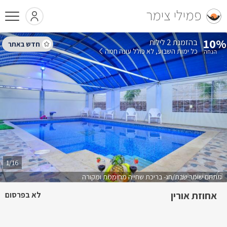
פמילי צימר
10%
בהזמנת 2 לילות
כל ימות השבוע
לא כולל עונה חמה
1/16
מתחם שומר שבת/חג- בריכת שחייה מחוממת ומקורה
אחוזת אורין
לא בפרסום