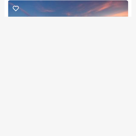
וילה ויז'ן
צימר בצפון, חזון
/5
החל מ- ₪3800
וילת נופש מפנקת עם בריכה וספא פרטיים