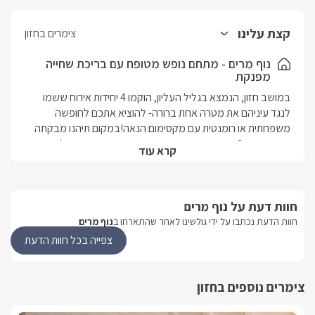
קצת עלינו
צימרים בחזון
נוף מרים - מתחם נופש מטופח עם בריכת שחייה
מפנקת
במושב חזון, הנמצא בגליל העליון, הוקמו 4 יחידות אירוח ששמו 
לנגד עיניהם את מטרה אחת ברורה- להוציא אתכם לחופשה 
משפחתית או רומנטית עם מקסימום הנאה!במקום תיהנו מבקתה 
משפחתית, 2 סוויטות רומנטיות וסוויטה משפחתית אחת. כל אחת 
קרא עוד
מהיחידות מאובזרות באופן שונה, מעוצבת בקו ייחודי משלה, בעלת 
פינוקים משתנים ומציעה לכם נופש אינטימי ושקט. חצר המתחם 
מטופחת ומהנה ויכולה להציע לכם חוויה משפחתית, כיפית 
ומגבשת.
חוות דעת על נוף מרים
חוות הדעת נכתבו על ידי גולשינו לאחר שהתארחו ב
נוף מרים
צפייה בכל חוות הדעת
מבט פנים
בכל אחת מהיחידות תיהנו ממיטת שינה נוחה, מנורות לילה 
מעוצבות, פריטי נוי דקורטיביים, מסך LCD 42', חיבור לערוצי YES, 
צימרים נוספים בחזון
נגן DVD, מיזוג אוויר, חדר רחצה, פינת אוכל אינטימית ומטבחון 