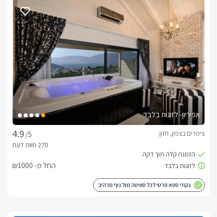
מאובזר הכולל מקרר, קומקום חשמלי, מיקרוגל ופינת קפה ותה. כל 
הסוויטות מתאימות לאירוח משפחות ומציעות גן מטופח ומושלם 
לחופשה משפחתית.*בסוויטה המשפחתית תיהנו מחדר שינה נפרד 
להורים ושני חדרי שינה לילדים.***בסוויטות 1 ו2 תיהנו מחדר שינה 
נפרד להורים ומיטת שינה לילדים נמצאת בסלון.בסוויטות 1, 2 
והמשפחתית תיהנו בנוסף מג'קוזי מלבני מפנק ואינטימי!
מתחם החוץ המשותף
במתחם החוץ המפנק של "נוף מרים" תיהנו מחצר מטופחת ומהנה 
הכוללת טרמפולינה ענקית ואיכותית, שולחן פינג פונג מתחם כיפי 
אפיריון- לזוגות בלבד
וחוויתי לילדים, בנוסף חדר אוכל לארוחות משפחתיות או 
קבוצתיות.תיהנו גם מריהוט גן עשיר, בריכת שחייה מפנקת עטופה 
צימרים בצפון, חזון
/5
דק עץ וגדר היקפית(מחוממת בחורף), מיטות שיזוף, ספסלי גן, 
עמודי תאורה, נדנדה, פינת ברביקיו, פינות ישיבה פזורות ברחבי הגן 
וצמחייה עשירה וצבעונית הכוללת מטע סברס ותאנים ופרחי נוי.
החל מ- ₪1000
גקוזי ספא פרטי לכל סוויטה מול נוף מרהיב
כלול באירוח
בקבוק יין משובח מתנה, סלסלת פירות העונה, חלב, נעלי ספא 
מגבות רכות, סבונים ריחניים וחלוקי רחצה.בתוספת תשלוםניתן 