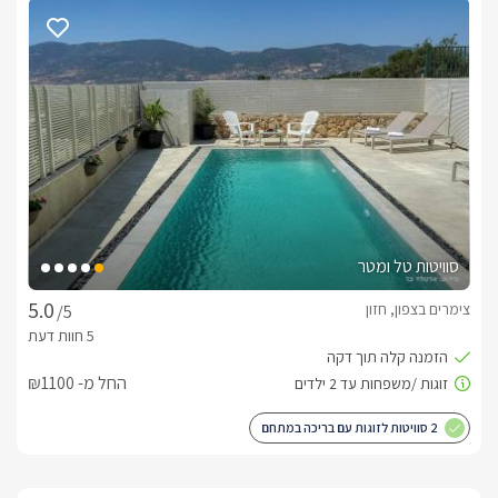
ליהנות מטיפולים ועיסויים בהזמנה מראש.ארוחת בוקר עשירה 
ומפנקת תוגש אליכם ישירות לסוויטה/ בקתה בתיאום מראש.
מיקום
בסביבת היישוב תוכלו ליהנות ממגוון מסלולי הליכה ומסלולי 
אופניים, טיולי ג'יפים, רכיבה על סוסים, גישה נוחה אל חופי הכנרת 
(כרבע שעה נסיעה), מסעדות איכותיות ועוד. 
חשוב לדעת
סוויטות טל ומטר
*חל איסור על השמעת מוזיקה והדלקת מנגל בשבת.*נא לא 
צימרים בצפון, חזון
/5
להתקשר בשבת.*הסוויטות שוכנות ביישוב חקלאי וישנם גידולי בעלי 
חיים בנחלות שכנות.
החל מ- ₪1100
2 סוויטות לזוגות עם בריכה במתחם