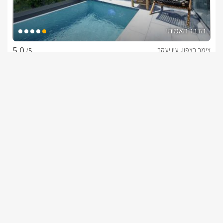
הדבר האמיתי
צימר בצפון, עין יעקב
/5
החל מ- ₪1500
סוויטה פרטית לזוגות ומשפחות
שובר מילואים