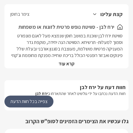
קצת עלינו
צימר בחוסן
ירח לבן - סוויטת נופש פרטית לזוגות או משפחות
סוויטת ירח לבן שוכנת במושב חוסן שנמצא מעל לאגם מונפורט 
וסמוך למעלות- תרשיחא. הסוויטה הנה יחידה, מוקפת גדר 
המעניקה פרטיות מושלמת, מעוצבת בסגנון אורבני ובעלת שלל 
פינוקים ואבזור רומנטי הכולל בריכת שחייה מפנקת מחוממת וג'קוזי 
ספא זרמים מקורים. בקרבת איזור ישנן מגוון רחב של אטרקציות 
קרא עוד
ומסעדות בכל הסגנונות.
מבט פנים
חוות דעת על ירח לבן
חוות הדעת נכתבו על ידי גולשינו לאחר שהתארחו ב
ירח לבן
במתחם הסוויטה תיהנו מבריכת שחייה בנויה ומפנקת בגודל 5.5/3 
צפייה בכל חוות הדעת
(מחוממת ומקורה בימות החורף), ג'קוזי ספא זרמים מרווח ומקורה 
(קירוי חורף), פינת מנגל מקצועית, פינות ישיבה מהודרות ומיטות 
שיזוף. גדר גבוהה מעוצבת מקיפה את המתחם ומעניקה פרטיות 
גלו עכשיו את הצימרים הזמינים לסופ"ש הקרוב
מלאה. הסוויטה מפוארת ומעוצבת בצבעי לבן, עם ארון טפט 
יפהפייה, פינות ישיבה מרווחות, מטבחון מאובזר, מכונת אספרסו 