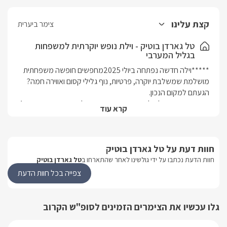
קצת עלינו
צימר ביערית
טל גארדן בוטיק - וילת נופש יוקרתית למשפחות
בגליל המערבי
*****וילה חדשה נפתחה ביולי 2025מחפשים חופשה משפחתית 
מושלמת שמשלבת יוקרה, פרטיות, נוף גלילי קסום ואווירה חמה?
ברוכים הבאים אל טל גארדן בוטיק ביערית וילת נופש יוקרתית, עם 4 
קרא עוד
חדרי שינה, שנבנתה מתוך מחשבה על המשפחות שמחפשות לא 
רק מקום לינה, אלא חוויה שלמה. כאן, בין ההרים הירוקים של הגליל 
המערבי, מחכה לכם מתחם פרטי ומפנק שבו תוכלו לעצור את 
חוות דעת על טל גארדן בוטיק
הזמן, להתנתק מהשגרה ולהתחבר מחדש – לעצמכם, לטבע 
חוות הדעת נכתבו על ידי גולשינו לאחר שהתארחו ב
טל גארדן בוטיק
הווילה משלבת בין עיצוב מודרני ומינימליסטי לבין חמימות מזמינה 
צפייה בכל חוות הדעת
ותחושת בית. היא מרווחת, נעימה ומאובזרת עד לפרט האחרון כדי 
שתוכלו ליהנות מחופשה בלי לדאוג לכלום. בין אם אתם רוצים 
להשתעשע יחד בבריכה הפרטית עם המפל המרגיע, ליהנות 
גלו עכשיו את הצימרים הזמינים לסופ"ש הקרוב
מארוחה משפחתית סביב שולחן או פשוט להתרווח בסלון מול 