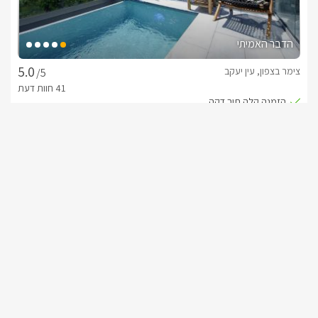
האם יש אטרקציות ופעילויות מסביב?
טל גארדן ביערית ממוקמת בלב הגליל המערבי, ומציעה שילוב 
הדבר האמיתי
צימר בצפון, עין יעקב
/5
פארקים, שמורות טבע ואטרקציות משפחתיות
החל מ- ₪1500
סוויטה פרטית לזוגות ומשפחות
שובר מילואים