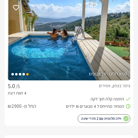
(הכניסה לנופשים ללא תשלום), ולידה מסלול יער מקסים "השביל 
לינקים עם פירוט אפשרויות נשלחים לאורחים שלנו בעת ביצוע 
ההזמנה.
כלול באירוח
תקבלו בקבוק יין, מים מינרלים חלב סויה ,מיץ פירות, אגוזים, ערכת 
תה/קפה, פירות מיובשים, קורנפלקס, גרנולה ועוד דברים טובים.
אנו מספקים מגבות מלטפות וערכת סבונים (סבון רחצה, שמפו 
ספא חלום - וילת נופש
ומרכך) אקולוגיים, בסוויטה תמצאו מכונת האספרסו עם קפסולות, 
צימר בצפון, אמירים
/5
ישנה אפשרות, לפי בקשה, להכין את הסוויטה לאירוע מיוחד בעיצוב 
החל מ- ₪2900
לרשותכם שוברי הנחה, משחקי קופסה, מגזינים, ספריית סרטים 
וילה חלומית עם 2 חדרי שינה
בהתאם לרצונכם אתם יכולים להזמין לסוויטה ארוחת בוקר מפנקת 