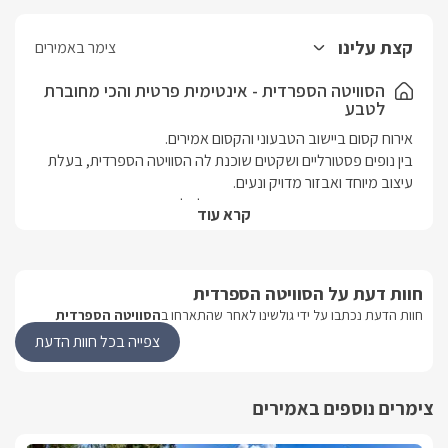
קצת עלינו
צימר באמירים
הסוויטה הספרדית - אינטימית פרטית והכי מחוברת
לטבע
בין נופים פסטורליים ושקטים שוכנת לה הסוויטה הספרדית, בעלת 
עם גקוזי פנימי מפנק ומתחם גן פרטי לחלוטין בו שוכנת בריכת 
קרא עוד
שכשוך אלגנטית בין עצים פראיים (מחוממת ומקורה בחודשי 
חוות דעת על הסוויטה הספרדית
מושב אמירים הוא ייחודי – צמחוני-טבעוני, ולכן תוכלו ליהנות מחוויית 
אירוח שונה. בנוסף תוכלו להעשיר את חוויית הנופש בהוספת עיסוי 
חוות הדעת נכתבו על ידי גולשינו לאחר שהתארחו ב
הסוויטה הספרדית
מפנק או השתתפות בסדנת בית ייחודית, המעניקה שלווה וחיבור זוגי 
צפייה בכל חוות הדעת
דרך הטבע.
צימרים נוספים באמירים
פנים הסוויטה