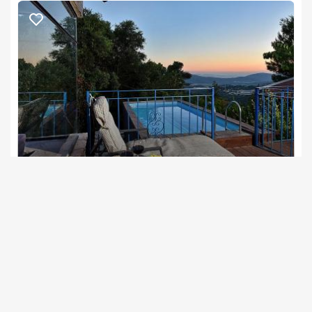
ועשירה, לצאת לאכול באחת המסעדות או להזמין ארוחות שף 
טיפולי עיסוי מפנקים על ידי מעסים מקצועיים, או השתתפות בסדנה 
באמירים מגוון אטרקציות כגון גלריות, מצפים ומסלולי הליכה ביער, 
טיולי ג'יפים ועוד.
קסם הרגע הזה
בסדנה חווייתית זו,שבלב הטבע הגלילי, תלמדו תרגילים פשוטים 
נעימת החליל - לזוגות בלבד
לבניית מרחב פנימי אוהד ותומך, הן לעצמכם והן ביחסים בינכם ועם 
צימרים בצפון, אמירים
/5
התרגילים עוזרים בהפחתת הלחץ והגדלת הרווחה פנימית בחיי 
החל מ- ₪2000
ומעבירים יסודות ממפת הדרכים של פרח, ומשיטת "התמקדות", 
סוויטות מבודדות עם נוף משגע!
משך הסדנה כשעתיים.