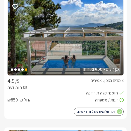
הסוויטה החלומית שלנו מיועדת לאירוח רומנטי לזוג או שניים, או 
היא שוכנת בין חורשים ירוקים ויפים ועצי פרי עסיסיים ואורגנים, 
מעוצבת בפשטות אך עם זאת זוכה לשדרוגים ופינוקים פנימיים 
מלאה בעציצים ירוקים ומטופחים, ג׳קוזי פנימי, ומטבחון 
מאובזרלהנאתכם. בעלת חלונות גדולים הנותנים תחושה שהטבע 
נכנס מבעדם ומשרה אווירה רגועה ושלווה.
אטרקציות
זמן חלום - ספא ואירוח
הסוויטה שוכנת קרוב למרכז היישוב, אך בפינה שקטה, הצופה אל 
צימרים בצפון, אמירים
/5
ב-3 דקות הליכה תוכלו להגיע למצפה כינרת, תצפית נוף מדהימה 
במקום זה מתקיימים בעונת הקיץ קונצרטים פתוחים בטבע, בימי 
החל מ- ₪850
שישי אחר הצהרים, לקבלת השבת לאור השקיעה והנוף החלומי של 
וילה חלומית עם 2 חדרי שינה
במרחק מספר דקות הליכה ממוקמים הצרכנייה וגן השעשועים 
גם ברכת השחייה של היישוב, הפתוחה בקיץ, נמצאת בקרבת מקום 