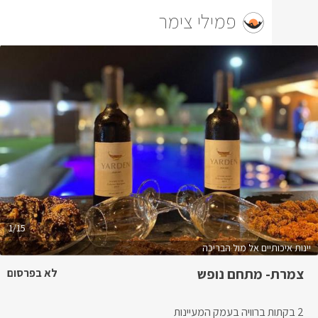
פמילי צימר
1/15
יים אל מול הבריכה
 מתחם נופש
לא בפרסום