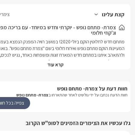
עלינו
צימרים ברוויה
מרת- מתחם נופש - יוקרתי וחדש במיוחד- עם בריכה מפנקת
ג'קוזי חלומי
מתחם חדש לחלוטין הוקם ביולי 2020! במושב רוויה המפנק הנמצא בעמק 
המעיינות הוקם מתחם נופש ואירוח חלומי בשם "צמרת מתחם נופש". בואו ליהנות 
ולהתאהב איתנו במתחם חדש המארח זוגות ומשפחות כאחד, נגיש לנכים, 
ומותאם לציבור הדתי. המתחם מונה בחיקו כ3 בקתות מפנקות במיוחד, עם בריכה 
קרא עוד
פרטית למתחם חיצונית נעימה ומפנקת, ג'קוזי חיצוני נעים במיוחד, מטבח חיצוני 
ועוד שלל אטרקציות והפתעות נעימות. מושב רוויה שבעמק המעיינות נמצא 
באיזור שוקק חיים, בליבו של העמק היפה של בית שאן – עם נוף הרים מופלא, 
דעת על צמרת- מתחם נופש
באיזור שכולו טבע רגוע עילאי ומפואר.בסביבתו תוכלו ליהנות משפע אטרקציות 
ביניהן גן השלושה בבית שאן(הסחנה), אתרי 
עת נכתבו על ידי גולשינו לאחר שהתארחו ב
צמרת- מתחם נופש
ת, ימת הכנרת, חופי רחצה, יקבים, מסלולי טיול, שמורות טבע, מסעדות ועוד.
צפייה בכל חוות הדעת
נים היחידות
שיו את הצימרים הזמינים לסופ"ש הקרוב