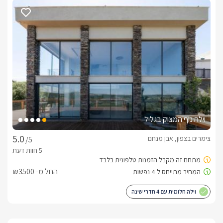
בוקר גלילית מושקעת ועשירה במיוחד תוגש לכם בתיאום מול 
המארחים.נשמח לתאם עבורכם עיסויים מפנקים ומקצועיים בכל 
סגנון לבחירתכם בתשלום נפרד.
אטרקציות
מושב אבן מנחם בו ממוקם המתחם, שוכן בסמוך לאתרי הגליל 
הנחשקים: ראש הנקרה, חופי אכזיב, מבצר יחיעם, אגם מונפורט, 
מערת קשת ונחל כזיב. בנוסף בסביבתכם הקרובה מגוון מתחמי 
קניות ובילוי - מן הגדולים בצפון, אטרקציות שטח מרובות 
(טרקטורונים, רייזרים, ג'יפים, סוסים, אופניים ועוד), מבחר מסעדות 
וילה נוף המצוק בגליל
ועוד. 
צימרים בצפון, אבן מנחם
/5
חשוב לדעת
אנו אוהבים חיות ונשמח לארח אתכם יחד עם חיית המחמד (יש 
החל מ- ₪3500
לתאם זאת מראש במעמד ההזמנה)בנוסף, המתחם נגיש לנכים
וילה חלומית עם 4 חדרי שינה