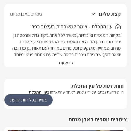
קצת עלינו
צימרים באבן מנחם
עין התכלת - צימר למשפחות בעיצוב כפרי
בקתות רומנטיות ואיכותיות, כאשר לכל אחת ג'קוזי גדול ומרפסת גן 
יפה. מתחם הגן מהווה את האטרקציה המרכזית ומציע לאורחיו 
מרחבי צמחייה מושקעים ומטופחים במיוחד (עם תאורת גן מרהיבה 
יוצאת דופן) שביניהם ניצבים בריכת שחייה עם מתחם פנימי מיוחד 
לילדים (מחוממת ומקורה היטב בחורף) וג'קוזי ספא זרמים ענק, 
קרא עוד
מואר ומקורה.3 בקתות כפריות בעיצוב רומנטי למשפחות וקבוצות. 
מבט פנים
חוות דעת על עין התכלת
חוות הדעת נכתבו על ידי גולשינו לאחר שהתארחו ב
עין התכלת
הבקתות זהות ומציעות לאורחיהן מרחב פנימי גדול וסולידי, חדר 
צפייה בכל חוות הדעת
ילדים נפרד ולכל בקתה מרפסת אישית מפנקת. בכל בקתה תיהנו 
ממיטה זוגית גדולה מעץ כפרי, מסך LCD 42' + מערכת קולנוע 
ביתית וחיבור לערוצי yes, ג'קוזי זוגי גדול ורומנטי, פינת ישיבה 
צימרים נוספים באבן מנחם
גדולה, חדר רחצה מפנק הכולל ראש גשם, חדר ילדים פנימי הכולל 
מיטת קומותיים, מיזוג אוויר ומסך LCD נוסף, שולחן סעודה כפרי 