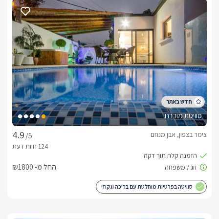
ומטבחון הכולל מקרר, מיקרוגל, כיריים חשמליות, פינת קפה וכלי 
מטבח.במתחם הגן תיהנו מבריכת שחייה מפוארת (מחוממת 
ומקורה בחורף) – עם אזור שחייה מותאם לילדים ולצידה ג'קוזי ספא 
זרמים גדול ומקורה בתאורה צבעונית מתחלפת, מיטות שיזוף, 
נדנדות גדולות, פינות ישיבה, פינת מנגל הכוללת מתקן מקצועי 
מאבן ושולחן פיקניק גדול, שולחן סנוקר גדול, שפע צמחייה 
מושקעת ותאורת גן מרהיבה.מתחם הגן מוקף בנוף יפהפה להרי 
הגליל המערבי. 
בחורף
סוויטת מודרנו
נופי הגליל המשתנים מזמינים במיוחד בחורף, כאשר הנוף מתכסה 
בירוק והמתחם הופך לאטרקציה אחת גדולה ומחוממת.מעבר 
צימר בצפון, אבן מנחם
/5
לשהות בבקתות החמימות, תוכלו ליהנות מבריכת שחייה מחוממת 
ומקורה היטב וג'קוזי ספא ענק, מקורה ולוהט. 
החל מ- ₪1800
כלול באירוח
סוויטה בפרטיות מוחלטת עם בריכה וגקוזי
האירוח כולל לינה + בקבוק יין משובח, פירות, מגוון מתוקים, חלוקי 
רחצה, קצף אמבט, מגבות גוף, תמרוקי רחצה, סבונים ונרות. ארוחת 