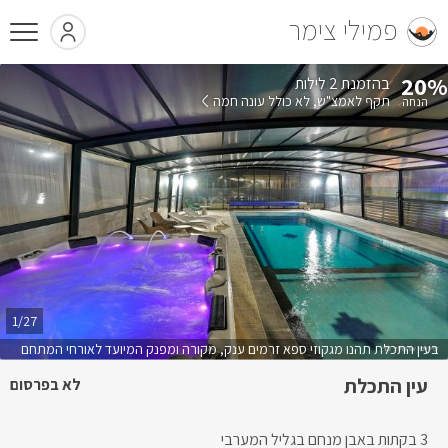
פמילי צימר
20%
בהזמנת 2 לילות
תקף לאמצ"ש
לא כולל עונה חמה
1/27
בעין התכלת תהנו מגקוזי ספא זרמים ענק, מקורה ומפנק המיועד לאורחי המתחם
עין התכלת
לא בפרסום
3 בקתות באבן מנחם בגליל המערבי