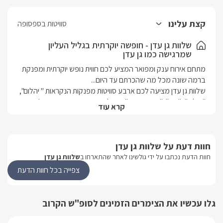
קצת עלינו
סוויטות בספסופה
שלוות גן עדן - חופשה יוקרתית בגליל העליון
שמרגישה כמו גן עדן
מתחם אירוח ענק ומפואר המציע לכם חווית נופש יוקרתית ומפנקת 
שלוות גן עדן מציעה לכם ארבע סוויטות מפנקות הנקראות " יהלום", 
"עילאי", "אור" ו"בית אביאור" , בעלות עיצוב יוקרתי ומרווח, ג'קוזי 
קרא עוד
פנימי מפנק, מרפסת דק פרטית ומתחם חוץ משותף ומפואר במיוחד 
הכולל בריכת שחייה, ג'קוזי ספא ושולחנות משחק.
חוות דעת על שלוות גן עדן
הסוויטות המפנקות
חוות הדעת נכתבו על ידי גולשינו לאחר שהתארחו ב
שלוות גן עדן
צפייה בכל חוות הדעת
במקום תיהנו ממיטה זוגית מפנקת, מסך LCD עם חיבור לכבלים, 
ג'קוזי עגול מפנק, חלל מרווח ומעוצב בהתאם לקונספט היחידה, 
מסך LCD, סלון ישיבה, חדר רחצה מהודר, מטבחון מאובזר היטב 
גלו עכשיו את הצימרים הזמינים לסופ"ש הקרוב
ומרפסת ישיבה פרטית בלב הגן המטופח.