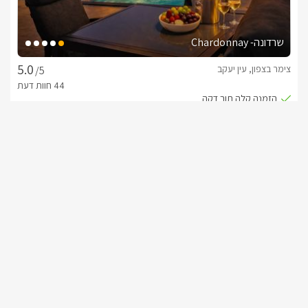
שרדונה- Chardonnay
צימר בצפון, עין יעקב
/5
החל מ- ₪1500
בריכה פרטית וגקוזי ספא פרטיים לסוויטה
שובר מילואים