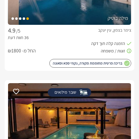
חשוב לדעת
מילה בוטיק
ילדים:מתחם הבריכה הינו בטיחותי לילדים, ניתן לקבל לול לתינוק או 
מזרנים נוספים ותוכלו ליהנות ממשחקי שולחן וטרמפולינת 
צימר בצפון, עין יעקב
/5
ענק.לציבור הדתי:הכיבוד במקום כשר, כלי האוכל כשרים, ישנו שעון 
שבת במקום, מקווה ביישוב וניתן לספק מיחם ופלטת שבת.
החל מ- ₪1800
בריכה פרטית מחוממת מקורה, גקוזי ספא וסאונה
שובר מילואים