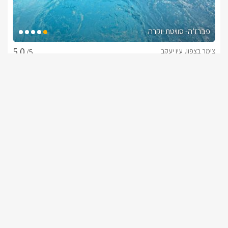
פברז’ה- סוויטת יוקרה
צימר בצפון, עין יעקב
/5
החל מ- ₪1800
בריכה מחוממת מקורה וגקוזי ספא
שובר מילואים