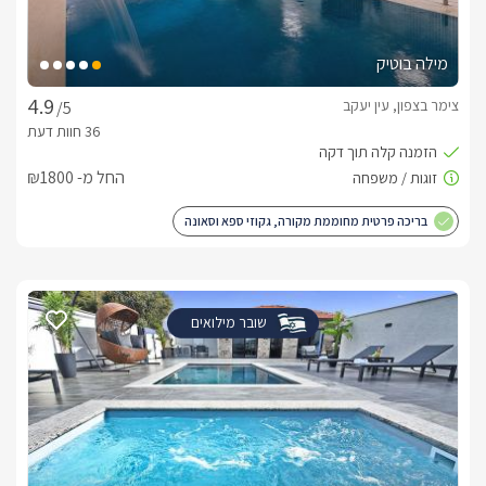
שוקולדים, מגבות גוף ותמרוקי רחצה. ארוחותנאות עלמה מציעה 
לאורחיה לתבל את החוויה עם ארוחת בוקר גלילית טרייה ועשירה 
מילה בוטיק
במיוחד. בנוסף תוכלו ליהנות מהזמנת ארוחות שף פרטיות בכל 
שעה שתבחרו. 
צימר בצפון, עין יעקב
/5
החל מ- ₪1800
בריכה פרטית מחוממת מקורה, גקוזי ספא וסאונה
שובר מילואים