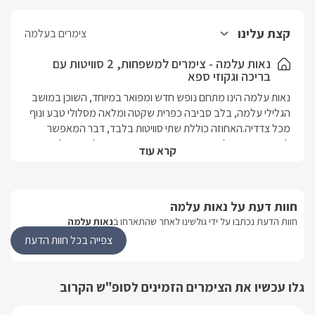
קצת עלינו
צימרים בעלמה
נאות עלמה - צימרים למשפחות, 2 סוויטות עם
בריכה וגקוזי ספא
נאות עלמה הינו מתחם נופש חדש ומפואר במיוחד, השוכן במושב 
הגלילי עלמה, בלב סביבה כפרית שקטה ומלאה מסלולי טבע ונוף 
מכל צדדיה.האחוזה כוללת שתי סוויטות בלבד, דבר המאפשר 
לשתי משפחות ליהנות יחד ממתחם פרטי ומפנק לגמרי. כל סוויטה 
קרא עוד
נבנתה בתחכום רב ובסגנון אקלקטי איכותי ומעניין, תוך שהיא 
משלבת בתוכה אלמנטים רבים שהופכים אותה לנוחה ומרגיעה 
במיוחד. מוטיב המים הייחודי של נאות עלמה, מורגש היטב בכל 
חוות דעת על נאות עלמה
המתחם, כאשר את הסוויטות עצמן מקשטות תמונות מפלים ובולט 
בהן ג'קוזי רומנטי גדול ואילו במתחם הגן אפשר ליהנות מהדבר 
חוות הדעת נכתבו על ידי גולשינו לאחר שהתארחו ב
נאות עלמה
האמיתי - בריכת שחייה צוננת בקיץ מחוממת ומקורה בחורף, ג'קוזי 
צפייה בכל חוות הדעת
ספא זרמים יפהפה ועיצוב גן מושקע.עוד במתחם הגן נמצאות פינות 
ישיבה וברביקיו גדולות וטרמפולינה מדליקה לקטנטנים!
גלו עכשיו את הצימרים הזמינים לסופ"ש הקרוב
נוף מהמתחם