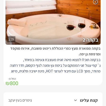
בקתה 2
1/15
בקתה מפוארת מעץ כפרי הכוללת ריהוט משובח, אירוח מוקפד
ומרפסת גן יפה.
בבקתה תוכלו למצוא מיטה זוגית מעוצבת ונעימה במיוחד,
ג´קוזי עגול זוגי הממוקם על בימת עץ ופונה לנוף הקסום, חדר רחצה
מהודר, מסך LCD עם חיבור לערוצי HOT, פינת ישיבה סלונית, מיזוג
אוויר, פינת אוכל נעימה ומרווחת, מטבחון מאובזר היטב, מכונת קפה
₪800
ומרפסת נוף פרטית המשקיפה אל נופו המדהים של הגליל המערבי ובה
פינת ישיבה מסוגננת.
קצת עלינו
צימרים בעין יעקב