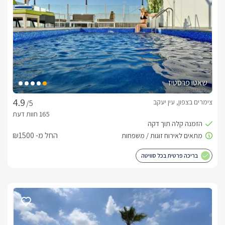
עין יעקב, כאשר מתחם הגן המעוצב משקיף בקו פתוח אל שדות 
והרי הגליל, גגות בתי המושב בעלי הצביון הכפרי והים התיכון 
שבאופק. 
בחורף
חוויית הפינוק החורפית של רז בכפר מציעה ג'קוזי ספא יוקרתי 
שאטו פרסטיז
ומקורה, ג'קוזי פנימי רומנטי בכל בקתה, משקאות חמים ומצעי פוך 
יוקרתיים. 
צימרים בצפון, עין יעקב
/5
כלול באירוח
החל מ- ₪1500
לינה + יין משובח,  קפסולות קפה וסוגי קפה נוספים, מגבות רחצה 
איכותיות, מגבות פנים וידיים, מוצרי טואלטיקה, שמפו, מרכך, 
בריכה פרטית בכל סוויטה
סבונים, נרות. 
ארוחות
בתוספת תשלום ובתיאום מראש מול המארחים, תוכלו ליהנות 
מארוחת בוקר גלילית מפנקת.(ספק חיצוני)