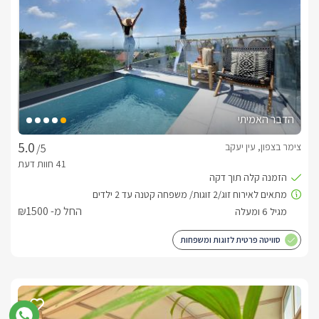
מה בסביבה?
בסביבה הקרובה ניתן לבקר במגוון מסלולי הליכה מרהיבים, 
מעיינות נסתרים, אתרי תיירות דוגמת אגם מונפורט, ראש הנקרה, 
מבצר יחיעם, עכו העתיקה ועוד. טיולי ג'יפים, רכיבה על סוסים טיולי 
טרקטורונים וריינג'רים, מרכזי קניות, מגוון מסעדות ועוד..
הדבר האמיתי
לצפייה במדיניות ותנאי הזמנה -
לחצו כאן
צימר בצפון, עין יעקב
/5
לידיעתכם, הפרטים המוצגים באתר: התפוסה המחירים והמבצעים
מעודכנים ומאומתים. תוכלו לבדוק ולבצע הזמנה באהבה רבה ♥
לפרטים נוספים או שאלות אנחנו פה לשירותכם
החל מ- ₪1500
בברכה, יאיר -
072-2160818
סוויטה פרטית לזוגות ומשפחות