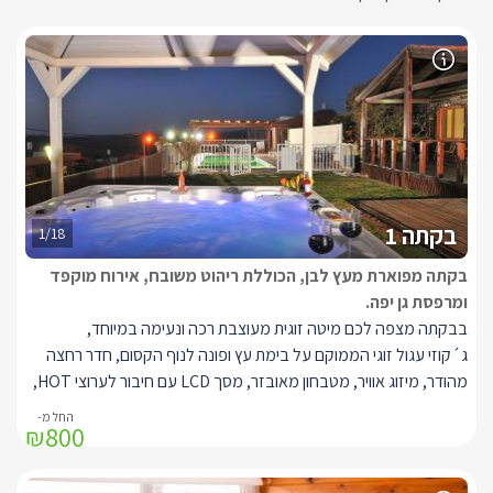
בקתה 1
1/18
בקתה מפוארת מעץ לבן, הכוללת ריהוט משובח, אירוח מוקפד
ומרפסת גן יפה.
בבקתה מצפה לכם מיטה זוגית מעוצבת רכה ונעימה במיוחד
,
ג´קוזי עגול זוגי
הממוקם על בימת עץ ופונה לנוף הקסום,
חדר רחצה
מהודר
,
מיזוג אוויר, מטבחון מאובזר, מסך LCD עם חיבור לערוצי HOT,
פינת ישיבה ואוכל הצמודה אל המטבחון ויציאה אל מרפסת נוף פרטית
₪800
המשקיפה אל נופו המדהים והייחודי של הגליל המערבי ובה ישנה פינת
ישיבה מסוגננת ויפה.