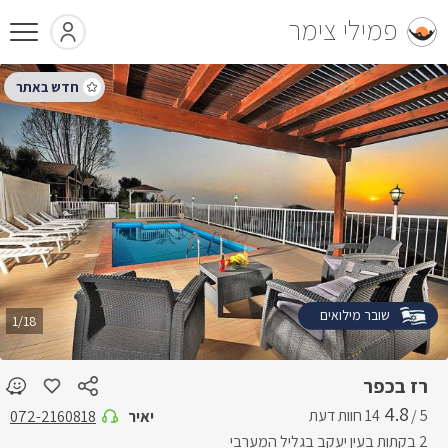
פמילי צימר
שובר מילואים
1/18
רז בכפר
4.8
5 /
יאיר
072-2160818
2 בקתות בעין יעקב בגליל המערבי