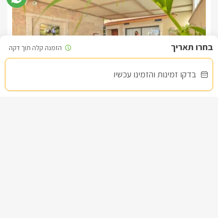
בדקו זמינות והזמינו עכשיו
סגול - סוויטת יוקרה
צימר בצפון, עין יעקב
/5
החל מ- ₪1500
בריכה וגקוזי ספא פרטיים