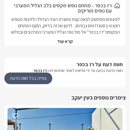
רז בכפר - מתחם נופש מקסים בלב הגליל המערבי
עם נופים מוריקים
לפעמים מתחשק לצאת קצת משגרת העיר הגדולה וליהנות מנופש 
רומנטי בסטנדרטים גבוהים... לרצון שכזה בדיוק, הוקם המתחם 
המקסים "רז בכפר" אל מול נופי הגליל המערבי המרהיבים ובמלוא 
הפרטיות. הבקתות מרווחות במיוחד, נעימות, אך עיצובן בקו ונקי 
קרא עוד
ושקט, משרה להן את תחושת החמימות הביתית והשלווה הכפרית 
המיוחדת. אתם מוזמנים לחופשה מלאה רומנטיקה, תענוגות 
ונוף. במתחם תמצאו זוג בקתות עץ קסומות המעוצבות בצורה 
חוות דעת על רז בכפר
נעימה ובטוב טעם איכותי. בכל בקתה תוכלו למצוא מיטה זוגית 
נוחה ומפנקת, מסך LCD עם חיבור לערוצי HOT, מטבחון מאובזר 
חוות הדעת נכתבו על ידי גולשינו לאחר שהתארחו ב
רז בכפר
היטב, פינת אוכל וחדר רחצה מאובזר.
צפייה בכל חוות הדעת
מתחם החוץ
צימרים נוספים בעין יעקב
במתחם תיהנו מבריכת שחייה קרירה ומפנקת 8 *5, הניצבת מול 
הנוף ומיטות שיזוף מסביבה, ג'קוזי ספא גדול, מרווח ונקי, נדנדה 
גדולה, פינות ישיבה מוצלות, צמחיית נוי ומדשאה מטופחות, עמדת 
ברביקיו לצליית מטעמים על האש, תאורת גן בשעות הערב ונוף 
פסטורלי מדהים.רז בכפר ממוקמת בנקודה הגבוהה ביותר במושב 