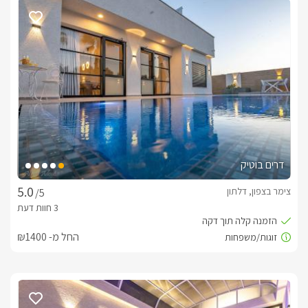
תוכלו להתפנק בארוחת בוקר עשירה ומפנקת או בטיפולי גוף ונפש 
מקצועיים ע"י מעסים מוסמכים.אירוח ילד ביחידה.ארוחות שף 
מגוונות ומעניינות בשעות שונות ביום עומדות לרשותכם.קישוט 
ואבזור הצימר עבור אירוע משמח.  
חשוב לדעת
* לא ניתן לעשות מנגל בשבת.לציבור הדתי:בית הכנסת נמצא 
בקרבת המקום, הכיבוד כשר וניתן לספק פלטת שבת 
ומיחם.ילדים:ישנו חדר ילדים בסוויטות פסגת החלומות ופינה בנוף, 
דרים בוטיק
הבריכה הינה בטיחותית לילדים וניתן לספק לול לתינוק ומזרנים.
צימר בצפון, דלתון
/5
החל מ- ₪1400