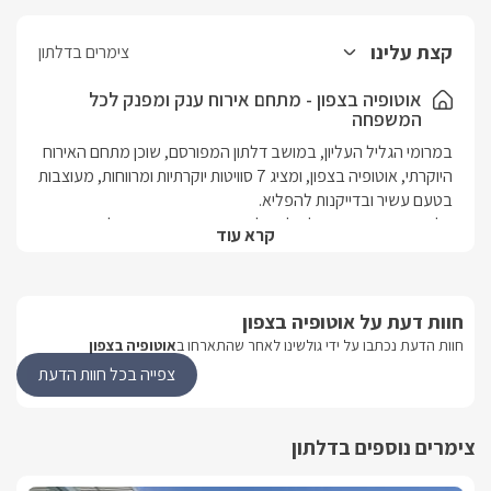
קצת עלינו
צימרים בדלתון
אוטופיה בצפון - מתחם אירוח ענק ומפנק לכל
המשפחה
במרומי הגליל העליון, במושב דלתון המפורסם, שוכן מתחם האירוח 
היוקרתי, אוטופיה בצפון, ומציג 7 סוויטות יוקרתיות ומרווחות, מעוצבות 
כל אחת מהסוויטות יכולה להכיל משפחה, הסוויטות בעלות עיצוב 
קרא עוד
שונה ומיוחד אחת מהשנייה ומעניקות פרטיות מלאה לשוכנים בה 
חוות דעת על אוטופיה בצפון
חוות הדעת נכתבו על ידי גולשינו לאחר שהתארחו ב
אוטופיה בצפון
הסוויטות
צפייה בכל חוות הדעת
בכל אחת מהסוויטות תיהנו מחלל פנים מרווח ומעוצב במרכזו 
ניצבת מיטת קווין סייז בעלת מזרן אורתופדי מפנק, פינות ישיבה 
יוקרתיות ונוחות, חדר רחצה מהודר עם מקלחון ראש גשם, מסכי 
צימרים נוספים בדלתון
LCD עם חיבור לערוצי yes ומטבחון מאובזר הכולל מכונת אספרסו, 