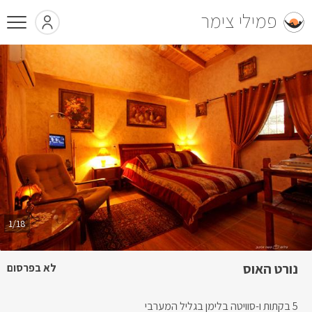
פמילי צימר
1/18
נורט האוס
לא בפרסום
5 בקתות ו-סוויטה בלימן בגליל המערבי