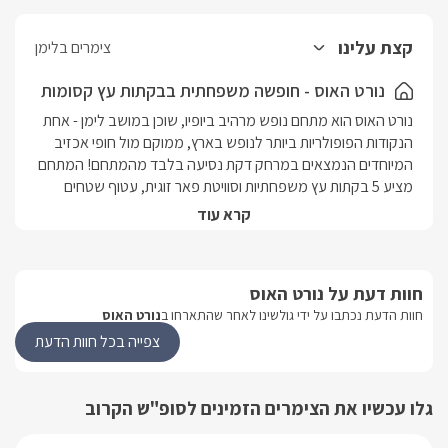
קצת עלינו
צימרים בלימן
נורט האוס - חופשה משפחתית בבקתות עץ קסומות
נורט האוס הוא מתחם נופש מרהיב ביופיו, שוכן במושב לימן - אחת 
הנקודות הפופולריות ביותר לנופש בארץ, ממוקם מול חופי אכזיב 
המיוחדים הנמצאים במרחק דקת נסיעה בלבד מהמתחם! המתחם 
מציע 5 בקתות עץ משפחתיות וסוויטת פאר זוגית, עטוף שטחים 
ירוקים ורומנטיקה ומעוצב בהשראת הכפרים השוויצרים האותנטיים. 
קרא עוד
הבקתות מופרדות אחת מן השנייה ומאפשרות פרטיות מלאה ואת 
מיטב השלווה עבור זוגות ומשפחות. בנוסף, לשתיים מן הבקתות 
ישנה סאונה יבשה פרטית. בכל פינה במתחם תוכלו להתפנק במגוון 
חוות דעת על נורט האוס
פינות ישיבה פרטיות, ספסלים, פינות ברביקיו וצמחיית נוי פסטורלית. 
חוות הדעת נכתבו על ידי גולשינו לאחר שהתארחו ב
נורט האוס
ניתן לרכוש שמן זית וזיתים תוצרת ביתית מאת המארחים המקסימים 
וליהנות מחופשה גלילית מענגת.  בסביבת המקום נמצא אתר ראש 
צפייה בכל חוות הדעת
הנקרה המיוחד ואטרקציות שונות דוגמת אגם מונפורט, גני הבהאיים 
בעכו וחיפה, שלל טיולי שטח בג'יפים, טרקטורונים, סוסים ואופניים, 
מבחר עצום של מסעדות ועוד.
גלו עכשיו את הצימרים הזמינים לסופ"ש הקרוב