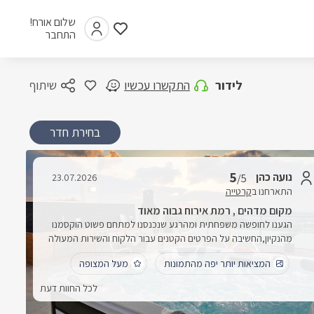
שלום אורח!
התחבר
לידור
התקשרו עכשיו
שיתוף
בחירת חדר
5
נועה כהן
23.07.2026
/5
התארחנו ב
קרטייה
מקום מדהים , רמת אירוח גבוה מאוד
הגענו לחופשה משפחתית ומהרגע שנכנסנו למתחם פשוט הוקסמנו
מהנקיון,החשיבה על הפרטים הקטנים עבור הלקוח והשירות המעולה
של לידור בעל המקום שחשב על הכל כדי להפוך לנו את החופשה
המציאות יותר יפה מהתמונות
מעל המצופה
לטובה ונעימה יותר אין ספק שנהננו מאוד ונחזור שוב! לידור אתה אלוף
היה מעל המצופה אשרייך
לכל החוות דעת