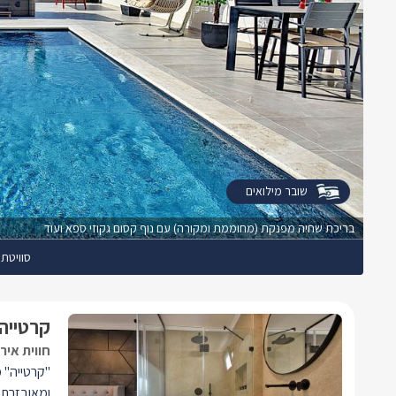
שובר מילואים
בריכת שחיה מפנקת (מחוממת ומקורה) עם נוף קסום גקוזי ספא ועוד
סוויטת 
קרטייה
חווית איר
"קרטייה" מ
ומאובזרת 