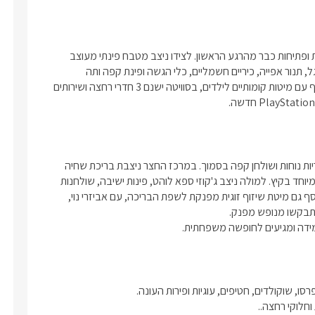
עם הכניסה אל קרטייה תגלו סלון ישיבה מרווח, המשרה תחושת נוחות ופתיחות כבר מהרגע הראשון. לצידו ניצב מטבח פינתי מעוצב 
ומאובזר במלואו, הכולל מקרר, בר מים, מכונת קפה איכותית, מיקרוגל, תנור אפייה, כיריים חשמליים, כלי הגשה ופינת קפה ותה 
מפנקת.חדרי השינה בסוויטה מעוצבים, 3 חדרי שינה זוגיים  וחדר נוסף עם מיטות קומותיים לילדים, בסוויטה ישנם 3 חדרי רחצה ושירותים 
ביציאתכם אל החצר הפרטית תגלו שולחן ופינת ישיבה מרווחת עם כריות נוחות ושולחן קפה בסמוך. במרכז החצר ניצבת בריכת שחיה 
גדולה ומפנקת, בנויה – מחוממת ומקורה בחודשי החורף ומרעננת במיוחד בקיץ. למולה ניצב ג'קוזי ספא לוהט, פינות ישיבה, שולחנות 
אוכל מרווחים וכסאות, מיטות שיזוף, שמשיות, ערסל נדנדה יחיד ובנוסף גם מיטת שיזוף זוגית מפנקת לשפת הבריכה, עם אביזרי נוי, 
במידה ומגיעים לחופשה משפחתית.