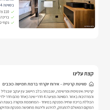
ילדים נפרד
110 מ"ר 4 חדרי שינה
בריכה פ
גקוזי 
לכם מגבות
בחלל המרכ
במיוחד, ע
בצבע שחור 
חדישה מחוברת לכבל
* בנוסף תי
בסמוך לו 
הכולל מקרר
תנור אפיה,
קצת עלינו
קפה ותה.
אל מול המ
סוויטת קרטייה - אירוח יוקרתי ברמת חמישה כוכבים
אבן אפור 
משם גם הי
הגדולה ו
פרטית מחו
המקום המושלם להתנתק, להירגע וליהנות מחופשה מפנקת ומדויקת