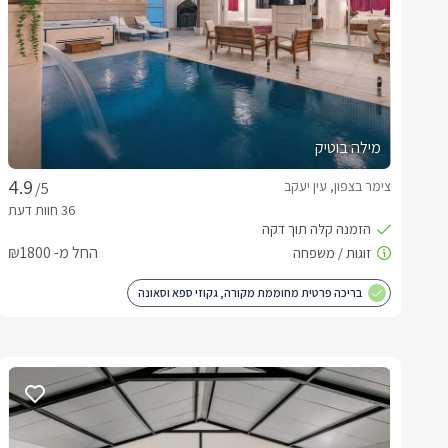
מילה בוטיק
צימר בצפון, עין יעקב
/5
החל מ- ₪1800
בריכה פרטית מחוממת מקורה, גקוזי ספא וסאונה