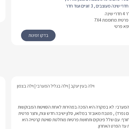
בסוויטה 4 חדרי שינה מעוצבים , 3 זוגיים ועוד חדר
 עם מיטות קומותיים טלויזיה וקונסולת
פלייסטשן, ישנם 3 חדרי רחצה ושירותים ובהם יחכו
רטית מחוממת 7X4
ספא פרטי
 רכות, חלוקים ותמרוקי רחצה.
זי שלה תמצאו סלון ישיבה מרווח
ם ספה פינתית בצבע שמנת עם כריות
ושולחן קפה תואם. למולו טלוויזיה
י YES ואינטרנט אלחוטי.
הנו גם ממכשיר סוני פלייסטיישן חדש
מטבח פינתי מאובזר בכל שתצטרכו
 גדול, בר מים, מכונת קפה, מיקרוגל,
 כיריים חשמליים וכמובן כלי הגשה ופינת
וילה בעין יעקב
וילה בגליל המערבי
וילה בצפון
טבח ניצב שולחן אוכל גדול ומרווח בצבע
עם כסאות תואמים.
קרטייה אינטימית ומרשימה, שנבנתה בלב היישוב עין יעקב שבגליל המערבי. לא במקרה היא הפכה במהירות לאחת הסוויטות המבוקשות 
ציאה אל המרפסת והחצר הפרטית
והמרהיבות באזור. הסוויטה מציעה 4 חדרי שינה (אחד מהם חדר ילדים נפרד) , מטבח מאובזר במלואו, סלון ישיבה חדש ונוח, וחצר פרטית  
המטופחת של המתחם הכוללת בריכה
הכוללת בריכת שחייה מפנקת במיוחד - המחוממת ומקורה בעונת החורף. עם שלל פינוקים ותחושת פרטיות מוחלטת סוויטת קרטייה היא 
ממת ומקורה בעונה וג'קוזי ספא פרטי.
 עד הפרט האחרון.