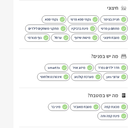
חיצוני
חנייה בצימר
גקוזי ספא פרטי
גקוזי ספא
מתחם גן פרטי
פינת ברביקיו
מתקני משחקים לילדים
מטבח חיצוני
מיטות שיזוף
ערסל
נוף פנורמי
מה יש בפנים?
חדר ילדים נפרד
מיזוג אויר
smart tv
ערוצי yes
מערכת קולנוע
אינטרנט אלחוטי
מה יש במטבח?
מכונת קפה
מטבח מאובזר
מיני בר
פינת קפה ותה