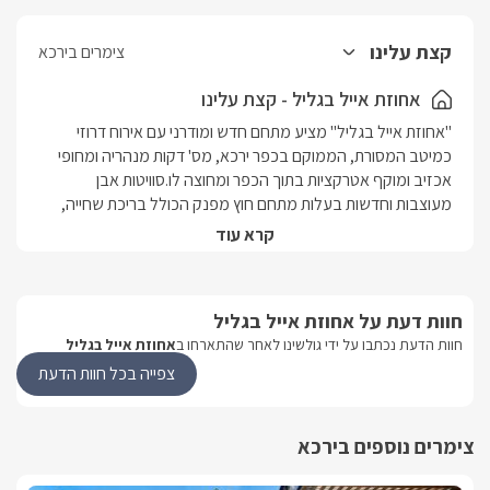
קצת עלינו
צימרים בירכא
אחוזת אייל בגליל - קצת עלינו
"אחוזת אייל בגליל" מציע מתחם חדש ומודרני עם אירוח דרוזי 
כמיטב המסורת, הממוקם בכפר ירכא, מס' דקות מנהריה ומחופי 
אכזיב ומוקף אטרקציות בתוך הכפר ומחוצה לו.סוויטות אבן 
מעוצבות וחדשות בעלות מתחם חוץ מפנק הכולל בריכת שחייה, 
ג'קוזי ספא ענק ומפנק ונוף הררי משגע. 
קרא עוד
הסוויטות
חוות דעת על אחוזת אייל בגליל
בכל אחת מהסוויטות המפנקות שלנו תמצאו מיטה זוגית גדולה עם 
חוות הדעת נכתבו על ידי גולשינו לאחר שהתארחו ב
אחוזת אייל בגליל
מזרן ארותופדי, טלוויזית LCD, חיבור לערוצי YES, שידות אחסון, פינת 
צפייה בכל חוות הדעת
ישיבה, חדר רחצה מטופח, פינת אוכל, ג'קוזי זוגי אינטימי ועוד 
פינוקים..במתחם החוץ המפנק תיהנו מבריכת שחייה צוננת, ג'קוזי 
ספא ענק ומפנק, ריהוט גן מודרני, פינות ישיבה נעימות, פינת 
צימרים נוספים בירכא
ברביקיו מקצועית, שולחן סעודה גדול, מטבח חיצוני ומאובזר היטב, 
מיטות שיזוף, משחקייה לילדים ותאורת לילה נעימה.