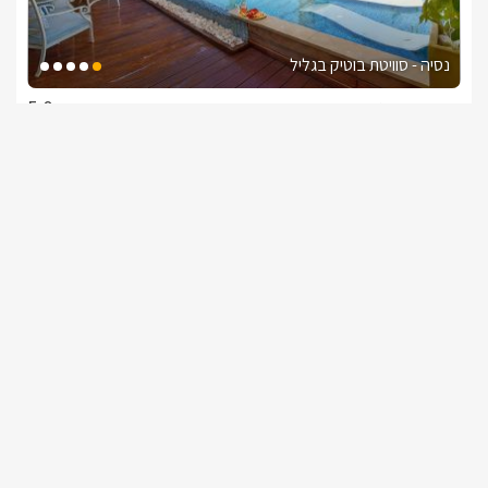
נסיה - סוויטת בוטיק בגליל
צימר בצפון, נטועה
/5
החל מ- ₪2500
מארח אישי צמוד ושירות כיד המלך!
שובר מילואים