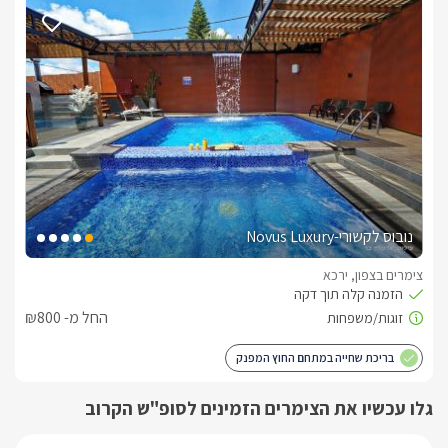
דגשים על מקום האירוח
בתיאום מראש ניתן לקבוע עיסויים לגוף ולנפש עד לפתח הסוויטות. 
בנוסף, תוכלו ליהנות מארוחת בוקר עשירה ומארוחת ערב בסגנון 
דרוזי בהזמנה מראש. סידור הסוויטות לאירועים מיוחדים. מקבלים 
באהבה בעלי חיים. לשומרי שבת ניתן לקבל פלטת שבת ומיחם 
לשבת. 
מיקום
נובוס לקשורי-Novus Luxury
הכפר ירכא מלא באטרקציות מעניינות, זוגיות ומשפחתיות כאחד. 
תוכלו להתפנק בכל מתחמי הבילוי של הכפר, מרכזי קניות ופנאי 
צימרים בצפון, ירכא
הנחשבים לבין הגדולים והאיכותיים בארץ, שפע אטרקציות שטח 
כגון טיולי טרקטורונים, רייזרים, ג'יפים, סוסים ועוד. קארטינג 
החל מ- ₪800
ופיינטבול בירכא, רכבל ראש הנקרה, מגוון מסעדות טעימות ויקבי 
בוטיק באיזור.
בריכת שחייה במתחם החוץ המפנק
גלו עכשיו את הצימרים הזמינים לסופ"ש הקרוב