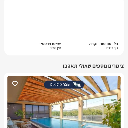
בל- סוויטות יוקרה
שאטו פרסטיז
סוו
נוף כנרת
עין יעקב
אבן
צימרים נוספים שאולי תאהבו
שובר מילואים