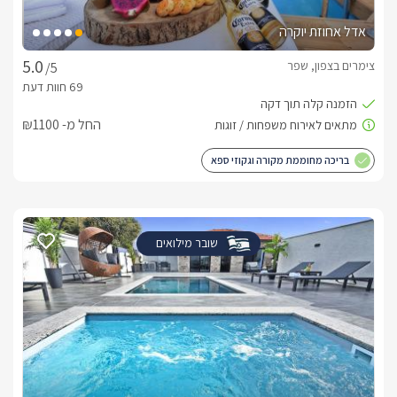
אדל אחוזת יוקרה
צימרים בצפון, שפר
/5
החל מ- ₪1100
בריכה מחוממת מקורה וגקוזי ספא
שובר מילואים