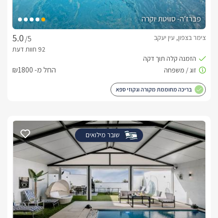
פברז’ה- סוויטת יוקרה
צימר בצפון, עין יעקב
/5
החל מ- ₪1800
בריכה מחוממת מקורה וגקוזי ספא
שובר מילואים