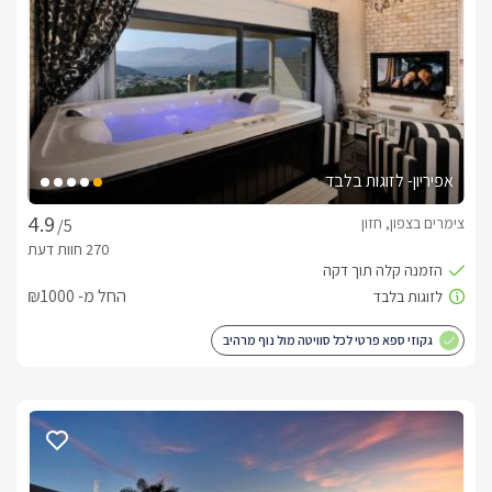
לנוף הררי מיוחד וחורשים פסטורלים מהממים. 
מבט פנים
3 סוויטות מרווחות ומשפחתיות ושתי בקתות עץ רומנטיות וחמימות 
המתאימות גם למשפחות קטנות.בכל אחת מהיחידות תיהנו ממיטה 
זוגית בעלת מזרן אורטופדי איכותי, מסך LCD 37' עם חיבור לערוצי 
אפיריון- לזוגות בלבד
הלוויין, מערכת קולנוע ביתית, פינת ישיבה נוחה, חלל מרווח ונעים, 
ג'קוזי אינטימי ומפנק במיוחד, חדר רחצה עם מגבות רכות וסבונים 
צימרים בצפון, חזון
/5
ריחניים, פינת סעודה ומטבחון מאובזר הכולל קומקום חשמלי, פינת 
תה/קפה, מיקרוגל ומקרר. *בסוויטות תיהנו מקומת גלריה רחבה עם 
מזרן זוגי ושתי מיטות יחיד ללינת הילדים כך שסוויטות אלה מושלמות 
החל מ- ₪1000
לאירוח משפחתי.
גקוזי ספא פרטי לכל סוויטה מול נוף מרהיב
כלול באירוח
יין משובח מתנה, שוקולדים איכותיים, עוגיות פריכות, חלב, מיץ, מים 
מינרליים, חלוקי רחצה ונעלי ספא.