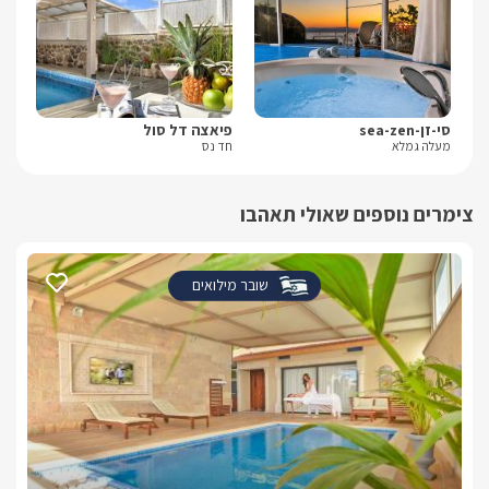
סי-זן-sea-zen
פיאצה דל סול
סי
מעלה גמלא
חד נס
חד 
צימרים נוספים שאולי תאהבו
שובר מילואים