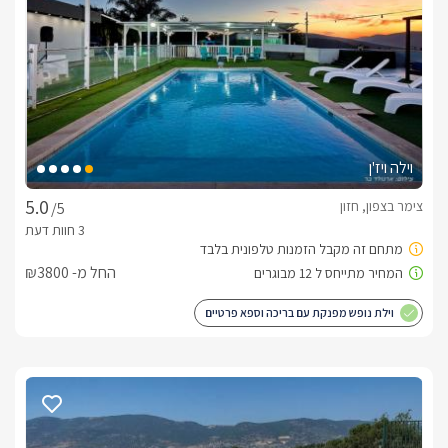
מיקום
בסביבת היישוב תוכלו ליהנות ממגוון אטרקציות לכל המשפחה, 
מסלולי הליכה ומסלולי אופניים, טיולי ג'יפים, רכיבה על סוסים, גישה 
נוחה אל חופי הכנרת (כרבע שעה נסיעה), מסעדות איכותיות ועוד. 
לצפייה במדיניות ותנאי הזמנה -
לחצו כאן
וילה ויז'ן
הזמנות טלפוניות בלבד
לפרטים נוספים או שאלות אנחנו פה לשירותכם
צימר בצפון, חזון
/5
בברכה, יצחק/אסתר -
052-9708330
החל מ- ₪3800
וילת נופש מפנקת עם בריכה וספא פרטיים