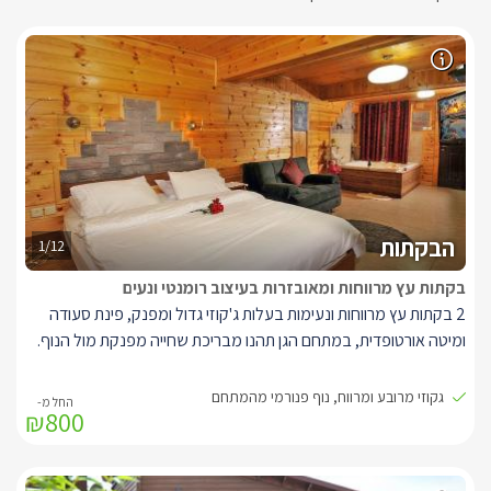
הבקתות
1/12
בקתות עץ מרווחות ומאובזרות בעיצוב רומנטי ונעים
2 בקתות עץ מרווחות ונעימות בעלות ג'קוזי גדול ומפנק, פינת סעודה
ומיטה אורטופדית, במתחם הגן תהנו מבריכת שחייה מפנקת מול הנוף.
בבקתות תיהנו מממיטה זוגית בעלת מזרן אורטופדי איכותי, בגב המיטה
גקוזי מרובע ומרווח, נוף פנורמי מהמתחם
₪800
מטפס קיר בריקים(לבנים) מעוצב ומנורות לילה רומנטיות.
ספת ישיבה נוחה, מסך LCD 37' עם חיבור לערוצי הלוויין, מערכת
קולנוע ביתית, ג'קוזי אינטימי מרובע ומפנק במיוחד, חדר רחצה עם