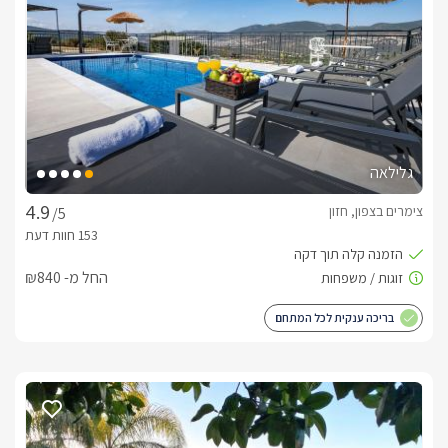
גלילאה
צימרים בצפון, חזון
/5
החל מ- ₪840
בריכה ענקית לכל המתחם