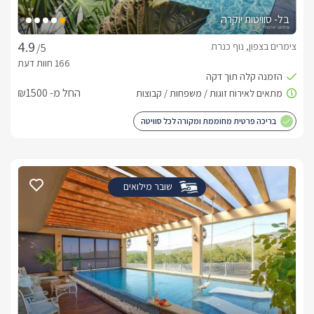
בל- סוויטות יוקרה
צימרים בצפון, נוף כנרת
/5
החל מ- ₪1500
בריכה פרטית מחוממת ומקורה לכל סוויטה
שובר מילואים