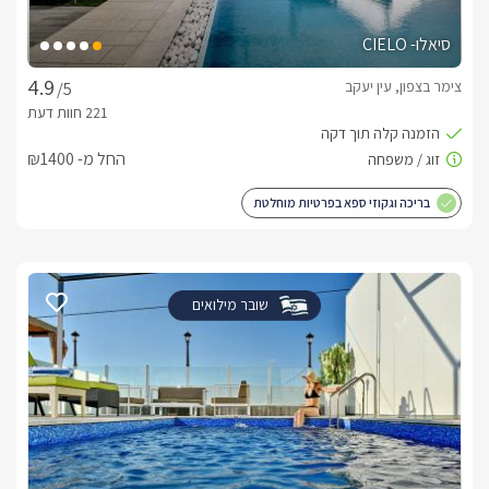
סיאלו- CIELO
צימר בצפון, עין יעקב
/5
החל מ- ₪1400
בריכה וגקוזי ספא בפרטיות מוחלטת
שובר מילואים