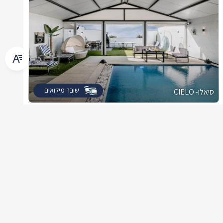
שובר מילואים
סיאלו- CIELO
צימר בצפון, עין יעקב
/5
החל מ- ₪1400
בריכה וגקוזי ספא בפרטיות מוחלטת