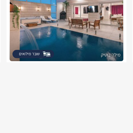
שובר מילואים
מילה בוטיק
צימר בצפון, עין יעקב
/5
החל מ- ₪1800
בריכה פרטית מחוממת מקורה, גקוזי ספא וסאונה