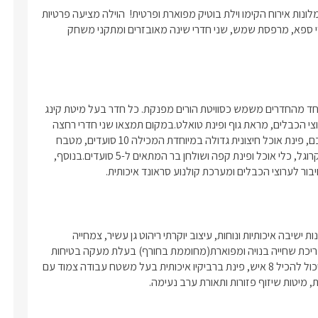
בעיר הדרומית ביותר בארץ, בעיר החמה של ישראל, שופעת תיירים ומלונות אירוח הקימו וילת בוטיק מפוארת ופרטית!  הוילה מציעה פרטיות 
מלאה, בריכת שחייה מפנקת, ריהוט גן איכותי, סאונה מקצועית, ג'קוזי ספא, מרפסת שמש, שני חדרי שינה מאובזרים ומתקני משחק 
בפנים הוילה תיהנו מארבעה חדרי שינה זוגיים מאובזרים ומרווחים, אחד מהחדרים משמש כסוויטת הורים מפנקת. כל חדר בעל מיטת קינג 
סייז מפנקת, מצעים איכותיים, ארון בגדים, מסך LCD 42' וחיבור לערוצי הכבלים, מראת גוף ופינת טואלט.במקום תמצאו שני חדרי רחצה 
מהודרים הכוללים גם שירותים, בנוסף ישנו עוד חדר שירותים לנוחיותכם, פינת אוכל חיצונית גדולה במיוחדת המכילה 10 סועדים, מטבח 
מאובזר הכולל תנור אפייה, כיריים, כלי בישול, מקרר, מדיח כלים, מיקרוגל, כלי אוכל ופינת קפה ושולחן בר המתאים ל-5 סועדים.בנוסף, 
במתחם החוץ של הוילה תיהנו משטח מושקע ומטופח היטב, בעל פינות ישיבה איכותיות ונוחות, עיצוב יוקרתי ריהוט גן עשיר, צמחייה 
מטופחת ובעלת חצר פרטית עם גדר היקפית לשמירה על הפרטיות.בריכת שחייה בנויה ומפוארת(מחוממת בחורף) בעלת מעקה בטיחות 
לילדים, שער נעילה וגדר היקפית שקופה, ג'קוזי ספא גדול במיוחד היכול להכיל 8 איש, פינת ברביקיו איכותית בעל משטח עבודה צמוד עם 
ת, מיטות שיזוף פזורות ותאורת ערב נעימה.