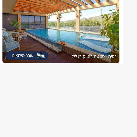
שובר מילואים
נסיה - סוויטת בוטיק בגליל
צימר בצפון, נטועה
/5
החל מ- ₪2500
מארח אישי צמוד ושירות כיד המלך!