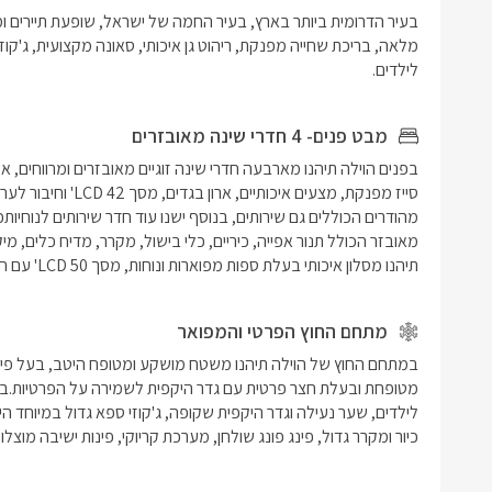
לילדים.
מבט פנים- 4 חדרי שינה מאובזרים
תיהנו מסלון איכותי בעלת ספות מפוארות ונוחות, מסך LCD 50' עם חיבור לערוצי הכבלים ומערכת קולנוע סראונד איכותית.
מתחם החוץ הפרטי והמפואר
כיור ומקרר גדול, פינג פונג שולחן, מערכת קריוקי, פינות ישיבה מוצלו