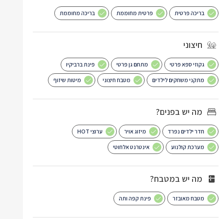
בריכה פרטית
פרטית מחוממת
בריכה מחוממת
חיצוני
גקוזי ספא פרטי
מתחם גן פרטי
פינת ברביקיו
מתקני משחקים לילדים
מטבח חיצוני
מיטות שיזוף
מה יש בפנים?
חדר ילדים נפרד
מיזוג אויר
ערוצי HOT
מערכת קולנוע
אינטרנט אלחוטי
מה יש במטבח?
מטבח מאובזר
פינת קפה ותה