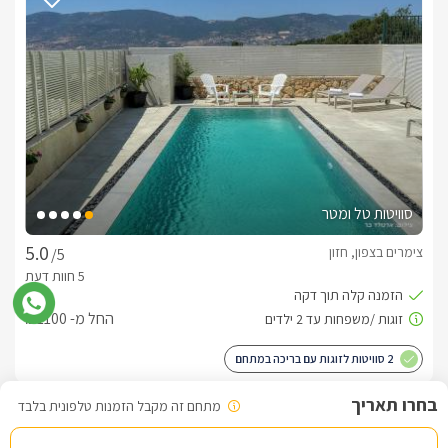
מתחם החוץ המרווח של וילה ויז'ן נבנה כדי לאפשר שעות של 
הנאה, רוגע ובילוי משותף לכל המשפחה והחברים. בחצר תיהנו 
מג׳קוזי ספא פרטי, בריכת שחייה גדולה,  מיטות שיזוף, מדשאות 
מטופחות, פינות ישיבה וריהוט גן איכותי, פרגולות מוצלות ותאורת 
בנוסף מחכים לכם עמדת BBQ מסודרת, שולחן פינג פונג, 
טרמפולינה, מתנפחים לילדים, שער כדורגל וציליות,  כך שכל אורח, 
ילדים ומבוגרים כאחד, יוכלו ליהנות מחופשה מלאה בחוויות והנאה.
סוויטות טל ומטר
מה כלול באירוח?
צימרים בצפון, חזון
/5
לרשות האורחים אינטרנט אלחוטי חופשי, חניה פרטית ושירות אישי 
החל מ- ₪1100
2 סוויטות לזוגות עם בריכה במתחם
למי אנחנו מתאימים?
מתחם זה מקבל הזמנות טלפונית בלבד
וילה ויז'ן מתאימה לאירוח של עד 18 אורחים ללינה ועד 25 אורחים 
לאירועים אינטימיים. המתחם אידיאלי למשפחות, קבוצות חברים, 