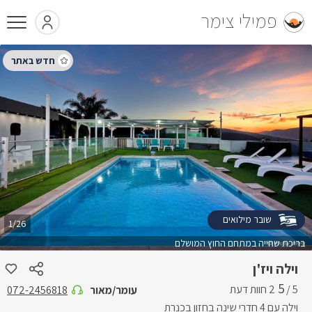
פמילי צימר
שובר מילואים
1/26
בריכת שחייה במתחם החוץ המושלם
וילה ויז'ן
5
5 /
עומר/מאור
072-2456818
וילה עם 4 חדרי שינה בחזון בכנרת