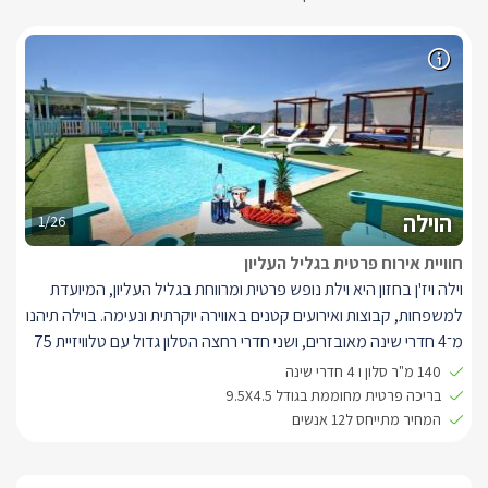
הוילה
1/26
חוויית אירוח פרטית בגליל העליון
וילה ויז'ן ב
חזון
היא וילת נופש פרטית ומרווחת בגליל העליון, המיועדת
למשפחות, קבוצות ואירועים קטנים באווירה יוקרתית ונעימה. בוילה תיהנו
מ־4 חדרי שינה מאובזרים, ושני חדרי רחצה הסלון גדול עם טלוויזיית 75
אינץ׳, מטבח מאובזר במלואו, בריכת שחייה פרטית מחוממת ומגודרת,
140 מ"ר סלון ו 4 חדרי שינה
ג׳קוזי ספא מפנק וחצר גדולה עם פינות ישיבה, מיטות שיזוף, עמדת
בריכה פרטית מחוממת בגודל 9.5X4.5
BBQ, שולחן פינג פונג ואטרקציות לילדים – הכול מול נוף הרים פתוח
המחיר מתייחס ל12 אנשים
ופסטורלי בגליל העליון.