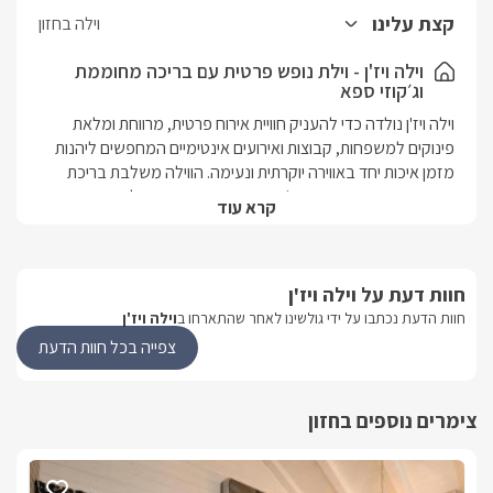
קצת עלינו
וילה בחזון
וילה ויז'ן - וילת נופש פרטית עם בריכה מחוממת
וג׳קוזי ספא
וילה ויז'ן נולדה כדי להעניק חוויית אירוח פרטית, מרווחת ומלאת 
פינוקים למשפחות, קבוצות ואירועים אינטימיים המחפשים ליהנות 
מזמן איכות יחד באווירה יוקרתית ונעימה. הווילה משלבת בריכת 
שחייה מחוממת ומגודרת, ג׳קוזי ספא פרטי, חצר גדולה ומטופחת 
קרא עוד
ומתחמי ישיבה ופנאי – לחופשה גלילית מושלמת באווירה רגועה, 
הווילה ממוקמת ביישוב חזון שבכנרת והעמקים  מול נוף הרים פתוח 
חוות דעת על וילה ויז'ן
ופסטורלי, ומאפשרת ליהנות גם משקט ופרטיות מלאה וגם מקרבה 
חוות הדעת נכתבו על ידי גולשינו לאחר שהתארחו ב
וילה ויז'ן
המחיר באתר מתייחס ל12 אנשים. ניתן להתארח עד 18 איש 
צפייה בכל חוות הדעת
.תוספת לכל מבוגר /ילד נוסף 200 ש"ח.
צימרים נוספים בחזון
מה תמצאו בוילה?
בוילה 4 חדרי שינה מרווחים המעוצבים באווירה חמימה ונעימה, 
לצד סלון גדול ומפנק המתאים לאירוח משפחות וקבוצות. בכל חדר 