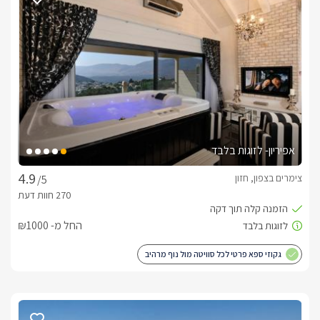
תיהנו ממיטה זוגית נוחה, מזגן, ארון בגדים ואבזור איכותי ליצירת 
בחלל המרכזי מחכה לכם סלון רחב ידיים עם טלוויזיית 75 אינץ׳ 
וחבילת ערוצים בלוויין, פינת אוכל גדולה, פינות ישיבה נעימות 
המטבח מאובזר במלואו וכולל מקרר, מקפיא, בר מים, מיקרוגל, 
תנור אפייה, כיריים חשמליות, קומקום, פינת קפה, סירים, מחבתות, 
כלי אוכל והגשה, כל מה שצריך לאירוח מושלם ולארוחות משותפות 
אפיריון- לזוגות בלבד
חדרי הרחצה כוללים מקלחוני ראש גשם, מגבות רכות ואווירה נקייה 
ומטופחת לנוחות מקסימלית לאורך כל השהות.
צימרים בצפון, חזון
/5
בריכת שחייה
החל מ- ₪1000
במתחם החוץ מחכה לכם בריכת שחייה פרטית, מחוממת ומגודרת 
להגנה על הילדים הקטנים , מושלמת לבילוי משפחתי מהנה בכל 
גקוזי ספא פרטי לכל סוויטה מול נוף מרהיב
עונות השנה.
מה יש במתחם החוץ?