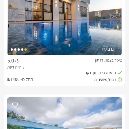
הזמנות טלפוניות בלבד
לפרטים נוספים או שאלות אנחנו פה לשירותכם
בברכה, סמדר -
052-9095832
דרים בוטיק
צימר בצפון, דלתון
/5
החל מ- ₪1400