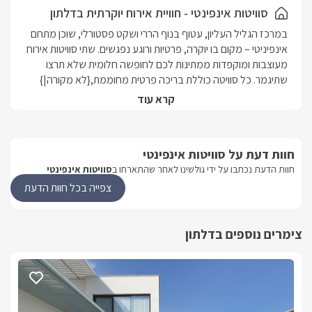
פלטה, מיחם, טוסטר, מיקרוגל ואבזור מלא.
סוויטות אינפינטי - חוויית אירוח יוקרתית בדלתון
אינטרנט אלחוטי חופשי, טלוויזיה חכמה ופינוקים נוספים לנוחות
במרכז הגליל העליון, עטוף בנוף הררי ושקט פסטורלי, שוכן מתחם 
מקסימלית. הסוויטה מותאמת גם לציבור הדתי עם אבזור רלוונטי.
אינפיניטי – מקום בו יוקרה, פרטיות ורוגע נפגשים. שתי סוויטות אירוח 
סוויטת אינפיניטי S היא הבחירה המושלמת למי שמחפש חופשה
מעוצבות ומוקפדות ממתינות לכם לחופשה חלומית שלא תרצו 
יוקרתית, מוקפדת ובלתי נשכחת – במקום שבו כל פרט נבחר בקפידה,
שתיגמר. כל סוויטה כוללת בריכה פרטית מחוממת,{לא מקורה|}  
וכל רגע נועד לפנק.
קרא עוד
העיצוב המודרני משתלב בטבע הגלילי ומעניק תחושת חמימות 
לצד סטנדרט אירוח גבוה במיוחד. החללים מאובזרים בטוב טעם – 
מהרהיטים ועד התאורה, וכל פרט נבחר בקפידה כדי להעניק חוויית 
חוות דעת על סוויטות אינפינטי
אירוח שקטה, רומנטית ומרגיעה. אינפיניטי היא לא רק מקום לינה – 
חוות הדעת נכתבו על ידי גולשינו לאחר שהתארחו ב
סוויטות אינפינטי
זו חופשה בלתי נשכחת של ניתוק, התחדשות ואווירה 
מושלמת.המתחם החיצוני:בריכת שחייה פרטית לכל סוויטה | מיטות 
צפייה בכל חוות הדעת
למי זה מתאים?זוגות רומנטיים | ירח דבש | משפחות | הציבור הדתי 
צימרים נוספים בדלתון
בקרבת מקום:טיולי טרקטורונים, רכיבת סוסים, מסלולי הליכה 
בטבע, יקבים בגליל, מסעדות משובחות.מעוניינים במסאז'? ניתן 