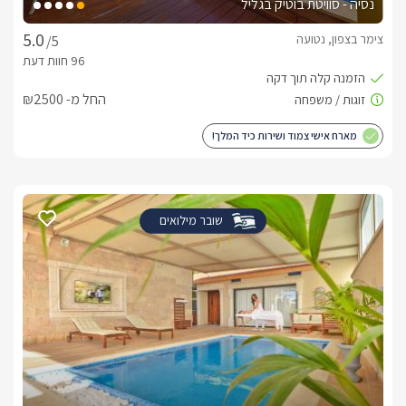
נסיה - סוויטת בוטיק בגליל
צימר בצפון, נטועה
/5
החל מ- ₪2500
מארח אישי צמוד ושירות כיד המלך!
שובר מילואים