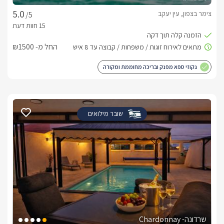
צימר בצפון, עין יעקב
/5
החל מ- ₪1500
גקוזי ספא מפנק ובריכה מחוממת ומקורה
שובר מילואים
שרדונה- Chardonnay