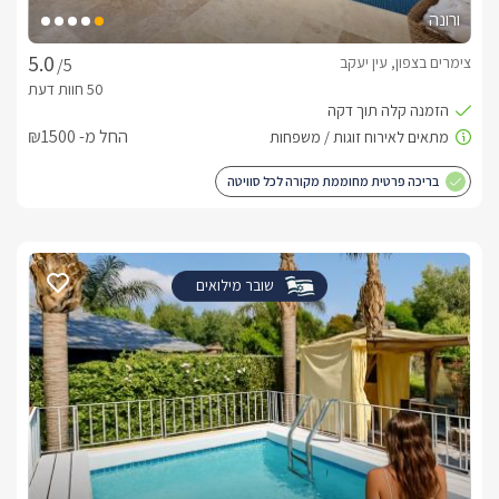
ורונה
צימרים בצפון, עין יעקב
/5
החל מ- ₪1500
בריכה פרטית מחוממת מקורה לכל סוויטה
שובר מילואים