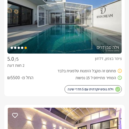
מה תמצאו בסוויטות?
סוויטת אינפיניטי: כוללת שני חדרי שינה מרווחים, סלון מרכזי, ובכל 
סוויטת אינפיניטי S: חלל מרכזי עם מיטה זוגית מעוצבת, לצד חדר 
וילה סבן דרים
שינה נוסף עם שירותים ומקלחת נפרדים – מתאים במיוחד לזוגות או 
צימר בצפון, דלתון
/5
החל מ- ₪5500
מטבח מאובזר ובו: מכונת קפה עם קפסולות, מקרר, מיקרוגל, 
וילת נופש יוקרתית עם 5 חדרי שינה
פלטה, מיחם, טוסטר ובר מים
האם המתחם מתאים לימי החורף?
לכל סוויטה בריכת שחייה פרטית מפנקת ומחוממת