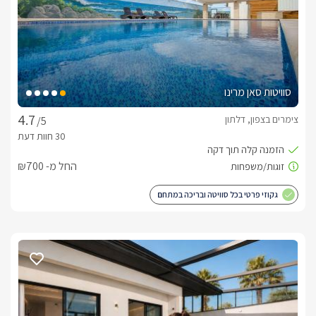
סוויטות סאן מרינו
צימרים בצפון, דלתון
/5
החל מ- ₪700
גקוזי פרטי בכל סוויטה ובריכה במתחם