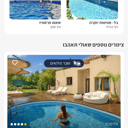
בל- סוויטות יוקרה
שאטו פרסטיז
ויל
נוף כנרת
עין יעקב
עין
צימרים נוספים שאולי תאהבו
שובר מילואים
ולדמנס