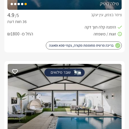
מילה בוטיק
צימר בצפון, עין יעקב
/5
החל מ- ₪1800
בריכה פרטית מחוממת מקורה, גקוזי ספא וסאונה
שובר מילואים