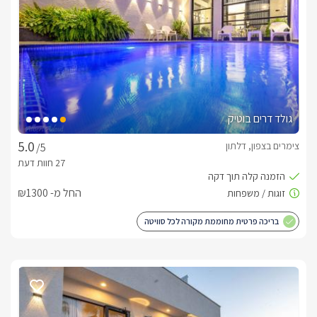
מה כלול באירוח החלומי?
באינפיניטי כמו שכבר ציינו חשבו על כל הפרטים כדי שהחופשה 
קפסולות לקפה, בקבוק יין מתנה, שתייה קלה במקרר, חלב, נס 
גולד דרים בוטיק
צימרים בצפון, דלתון
/5
ארוחות
בתשלום נוסף ובתיאום מראש, תוכלו להזמין ארוחת בוקר גלילית 
החל מ- ₪1300
מפנקת וכשרה או ארוחות שף חלומיות.
בריכה פרטית מחוממת מקורה לכל סוויטה
חשוב לדעת
מותאם לציבור הדתי:פלטת שבת, מיחם, גביע לקידוש, מלחייה, 
נרות שבת, ובקבוק יין כשר.
לצפייה במדיניות ותנאי הזמנה -
לחצו כאן