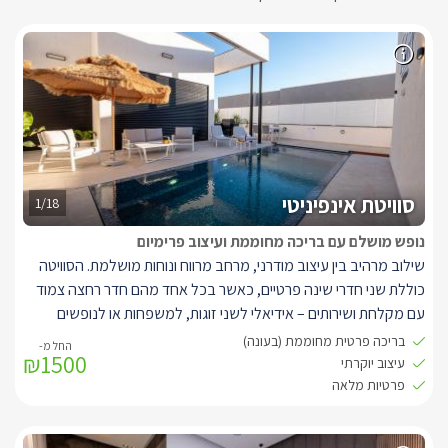
סוויטת אינפיניטי
1/18
נופש מושלם עם בריכה מחוממת ועיצוב פרימיום
שילוב מרהיב בין עיצוב מודרני, מרחב מרווח ונוחות מושלמת. הסוויטה
כוללת שני חדרי שינה פרטיים, כאשר בכל אחד מהם חדר רחצה צמוד
עם מקלחת ושירותים – אידיאלי לשני זוגות, למשפחות או לנופשים
שרוצים לשמור על פרטיות מלאה.
בריכה פרטית מחוממת (בעונה)
₪1500
במרכז הסוויטה תמצאו סלון אלגנטי ונעים, המעוצב בטוב טעם וכולל
עיצוב יוקרתי
פינת ישיבה נוחה, טלוויזיה חכמה, שולחן אוכל וסביבה מפנקת לבילוי
פרטיות מלאה
זוגי או משפחתי. המטבח המאובזר כולל את כל מה שצריך לנוחות
מלאה: מקרר גדול, מכונת קפה עם קפסולות , בר מים, מיקרוגל, טוסטר,