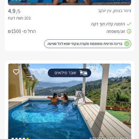
צימר בצפון, עין יעקב
/5
החל מ- ₪1500
בריכה פרטית מחוממת מקורה וגקוזי ספא לכל סוויטה
שובר מילואים
ספא חלום - וילת נופש