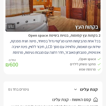
להשקיף אל הכנרת והרי הסביבה.
בקתות העץ
1/12
2 בקתות עץ קסומות, בנויות בשיטת Open space
בכל אחת מהבקתות תיהנו מג'קוזי גדול במיוחד, מיטה זוגית מפנקת,
שידות עץ תואמות, טלוויזיה עם מסך LCD, חיבור ללוויין, פינת ישיבה
אינטימית, מטבחון מאובזר, חדר רחצה עם מגבות נעימות, מרפסת
שמש כיפית ומתחם חוץ מלא מדשאות ומתקני משחק לילדים.
Open space,
₪600
מתקני משחק לילדים
מרפסת שמש
קצת עלינו
צימרים בחד נס
קסם האשוח - קצת עלינו