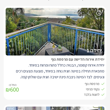
יחידה 1
1/11
יחידת אירוח חדישה עם מרפסת נוף
יחידת אירוח קסומה, הבנויה כחלל פתוח ומרווח במיוחד.
מתפארת תחילה במיטה זוגית נוחה במיוחד, מוצעת מצעים רכים
ונעימים. לצד המיטה ניצבת פינת ישיבה זוגית עם שולחן קפה.
עם טלויוזיה חדישה המחוברת לכבלי YES ואינטרנט אלחוטי במתחם.
מרפסת נוף
₪600
בסוויטה מטבחון מאובזר בכל שתצטרכו, החל ממכונת קפה, פינת קפה
גקוזי פנימי
ותה עם קומקום, מקרר, מיקרוגל, כירה חשמלית לפי בקשה, כיור, וכלי
לזוגות בלבד
הגשה בסייסים.
ליחידה המפנקת ג'קוזי פנימי זוגי גדול במיוחד עם ג'טים וכריות לנוחות