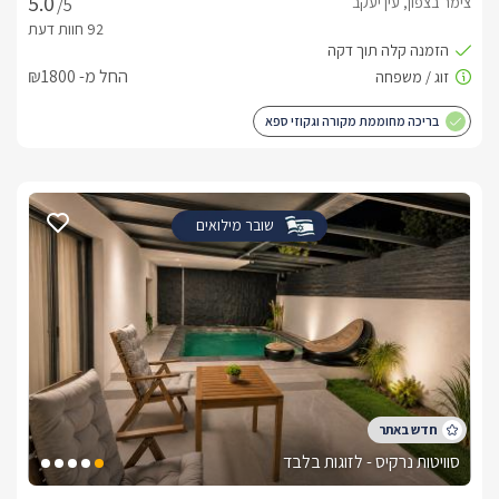
צימר בצפון, עין יעקב
/5
החל מ- ₪1800
בריכה מחוממת מקורה וגקוזי ספא
שובר מילואים
סוויטות נרקיס - לזוגות בלבד