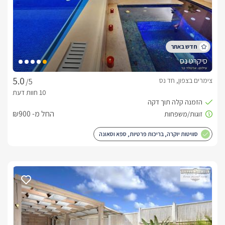
הצימרים שלל אטרקציות נהדרות - מסלולי טיולים, ספורט אתגרי, 
מסעדות ובתי קפה איכותיים, פארק ירדן, בריכת המשושים, חופי 
הכנרת ועוד. 
לצפייה במדיניות ותנאי הזמנה -
לחצו כאן
סיקרט נס
הזמנות טלפוניות בלבד
צימרים בצפון, חד נס
/5
לפרטים נוספים או שאלות אנחנו פה לשירותכם
בברכה, סנדו -
052-9098186
החל מ- ₪900
סוויטות יוקרה, בריכות פרטיות, ספא וסאונה