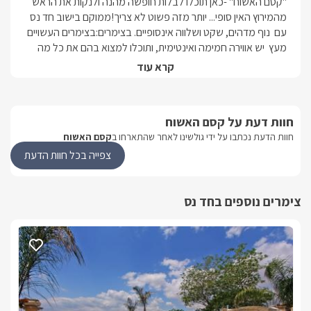
"קסם האשוח" -כאן תוכלו לבלות חופשה מהנה ולנקות את הראש 
מהמירוץ האין סופי... יותר מזה פשוט לא צריך!ממוקם בישוב חד נס 
עם  נוף מדהים, שקט ושלווה אינסופיים. בצימרים:בצימרים העשויים 
מעץ  יש אווירה חמימה ואינטימית, ותוכלו למצוא בהם את כל מה 
שדמיינתם לעצמכם, כאשר תכננתם את החופשה שלכם בצפון - 
קרא עוד
ריהוט איכותי , ג'קוזי גדול בתוך כל צימר, טלוויזיה עם מסך LCD, 
חיבור ללוויין, מטבחון מאובזר, מרפסת שמש כיפית ושלל פינוקים 
מפתיעים. כל שנותר לכם הוא לקחת את בני או בנות הזוג שלכם 
חוות דעת על קסם האשוח
וליהנות מחופשה רומנטית מושלמת.מה עוד בצימרים?מלבד הנוף 
חוות הדעת נכתבו על ידי גולשינו לאחר שהתארחו ב
קסם האשוח
המרהיב של איזור רמת הגולן, תוכלו ליהנות גם מחצר רחבת ידיים 
עם דשא ירוק ומטופח, פינת מנגל, משחקים לילדים (מגלשה 
צפייה בכל חוות הדעת
למשל), כסאות נוח וערסל. בקרבת הצימרים שלל אטרקציות 
נהדרות - מסלולי טיולים, ספורט אתגרי, מסעדות ובתי קפה 
צימרים נוספים בחד נס
איכותיים, פארק ירדן, בריכת המשושים, חופי הכנרת ועוד. 
מתחם החוץ
ברחבת החוץ של המתחם, משותפת לארבעת יחידות האירוח תיהנו 
ממדשאה ירוקה רחבת ידיים, בה פינת ברביקיו, משחקים פזורים 
בנוסף, תוכלו ליהנות מבריכה מפנקת במיוחד.