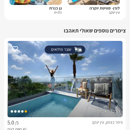
לורן- סוויטת יוקרה
גן כנרת
טל
עין יעקב
כלנית
חזון
צימרים נוספים שאולי תאהבו
שובר מילואים
הדבר האמיתי
צימר בצפון, עין יעקב
/5