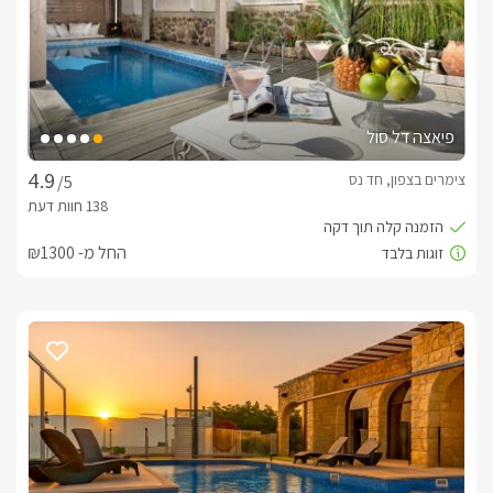
פיאצה דל סול
צימרים בצפון, חד נס
/5
החל מ- ₪1300