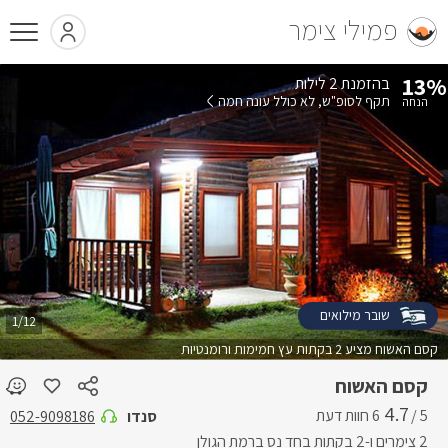
פמילי צימר
13%
בהזמנת 2 לילות
תקף לסופ"ש
לא כולל עונה חמה
שובר מילואים
1/12
קסם האשוח מציע 2 בקתות עץ חמימות ורומנטיות
קסם האשוח
4.7
5 /
סנדו
052-9098186
2 צימרים ו-2 בקתות בחד נס ברמת הגולן