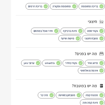
בריכה מחוממת
מחוממת ומקורה
בריכת זרמים
חיצוני
גקוזי ספא
פינת ברביקיו
חדר אוכל במתחם
מטבח חיצוני
מיטות שיזוף
מה יש בפנים?
מיזוג אויר
גקוזי בחדר
smart tv
ערוצי yes
אינטרנט אלחוטי
מה יש במטבח?
מכונת קפה
מטבחון בסוויטה
מיני בר
פינת קפה ותה