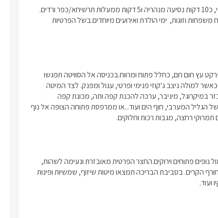
סוויטת האירוח "ספרטה" ממוקמת במושב עין יעקב שבגליל המערבי, כ10 דקות נסיעה מנהריה ו5 דקות ממעלות תרשיחא/כפר ורדים. 
במתחם סוויטת אירוח מפנקת, בפרטיות מלאה. הסוויטה ניתנת לאירוח משפחות וזוגות,  ימי הולדת ואירועים מיוחדים.בשל הפרטיות 
בנויה כבקתת עץ, בגווני חום לבן ושחור. גודלה כ30 מ"ר, מרוצפת בפרקט עץ חום חם, כחלל פתוח ומרווח.בכניסה אל הסוויטה תפגשו 
במיטה זוגית מעוצבת ונוחה במיוחד עם מזרן איכותי ומצעים נעימים, כאשר למולה ניצב ג'קוזי פנימי ופרטי, עגול ומפנק. לצד המיטה 
תמצאו טלוויזיה חדישה חכמה מחוברת לכבלי YES.עם מטבחון מאובזר במיקרוגל, מיניבר, ערכה להכנת קפה ותה, מכונת קפה 
ועוד.. תוכלו להינות ממרפסת נוף סגורה הצופה אל הנופים הקסומים של הגליל המערבי, חוף הים ועוד...או ממרפסת פתוחה הצופה אל נוף 
ם תמרוקי רחצה, מגבות רכות וחלוקים.
הסוויטה שוכנת במושב עין יעקב שבגליל המערבי במיקום מעולה, מול נופים פתוחים וירוקים.החצר הפרטית מאובזרת ונעימה לשהות, 
במרכזה תמצאו בריכת שחיה מושקעת, מחוממת ומקורה בחודשי החורף הקרים. בסביבת הבריכה תמצאו מיטות שיזוף, שמשיות ופינות 
ועוד. 