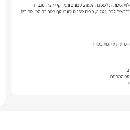
לאורחינו חניה פרטית. בסוויטה יחכו לכם חלב, ערכת קפה ותה, קפסולות איכותיות למכונת הקפה, סבונים ותמרוקי רחצה, מגבות 
וחלוקים. לציבור הדתי: ניתן לבקש פלטת שבת, מיחם ודברי קדושה הנדרשים לכם (נטלות, כיפות ספרים וכו)בנוסף בסביבת הסוויטה בית 
זינות מגוונות במיוחד. 