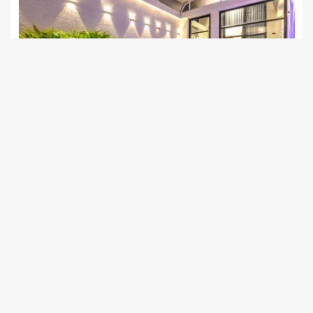
*לא ניתן להדליק אש בשבת.*הסאונות אינן פועלות בשבת.
גולד דרים בוטיק
צימרים בצפון, דלתון
/5
החל מ- ₪1300
בריכה פרטית מחוממת מקורה לכל סוויטה