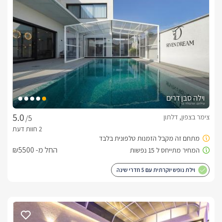
שופע צמחייה ירוקה. הבריכה והמתחם כולו מואר בתאורת לילה .
כלול באירוח
תוכלו ליהנות מערכת תה/קפה, חלב, מים, סבוני רחצה ריחניים 
ומגבות רכות.בתוספת תשלום:תוכלו ליהנות ממגוון עיסויים מפנקים 
בהזמנה מראש.לפינוק מושלם בעת הנופש אנו ממליצים להזמין 
ארוחת בוקר ישראלית ועשירה התוגש ישירות לסוויטה.
וילה סבן דרים
אטרקציות בסביבה לכל המשפחה
צימר בצפון, דלתון
/5
מתחם האירוח אחוזת שילת שוכן בישוב הציורי דלתון ומהווה נקודת 
ציון מושלמת לטיולים ושלל אטרקציות בגליל העליון, מטיולי רכיבה 
החל מ- ₪5500
על סוסים לכל המשפחה ועד לטיולי ריייזרים וג'יפים אקסטרימים 
בשטח, חובבי המים יוכלו ליהנות מרפטינג מאתגר בנהר הירדן, 
וילת נופש יוקרתית עם 5 חדרי שינה
לחובבי היין מבחר יקבים עשיר.להצעות ולמסלולי טיול מעניינים ניתן 
לפנות למארחים. 
חשוב לדעת