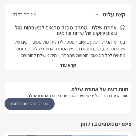
קצת עלינו
צימרים בדלתון
אחוזת שילת - מתחם מפנק מתאים למשפחות מול
נופים ירוקים של שדות וכרמים
במרומי הגליל העליון בישוב הפסטורלי דלתון מול נופים ירוקים של 
שדות וכרמים, שוכן מתחם הנופש המפנק אחוזת שילת, המתחם 
מתאים לכל סוג ואופי חופשה שתבחרו, ויהיה מושלם לחופשה 
משפחתית או קבוצה של חברים, אתם תחליטו מה סוג הנופש ובטוח 
קרא עוד
שלא תתחרטו על חופשה רגועה מלאה בשקט ושלווה במתחם 
המציע שלל פינוקים ומתקנים.המתחם מציע 5 יחידות אירוח מרווחות 
בגדלים ועיצובים שונים כאשר לרוב היחידות חדרי ילדים צמודים 
חוות דעת על אחוזת שילת
ומתחם גן ובו בריכת שחייה (מחוממת ומקורה בחורף) המוארת 
בתאורה לילית קסומה, בנוסף תיהנו מסאונה רטובה ויבשה( אינה 
חוות הדעת נכתבו על ידי גולשינו לאחר שהתארחו ב
אחוזת שילת
מופעלת בשבת), מדשאות ירוקות, פינות ישיבה, מתקנים לילדים, 
צפייה בכל חוות הדעת
פינת ברביקיו ועוד..
צימרים נוספים בדלתון
הסוויטות המעוצבות והמפנקות