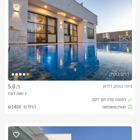
במתחם הגלילי והמפנק שוכנות 5 סוויטות אירוח כאשר שתיים מהן 
זהות והיתר שונות, הן מתאימות לנופש משפחתי בצורה מדויקת.בכל 
הסוויטות תיהנו ממיטה זוגית נוחה ומפנקת בגודל קווין סייז, מסך 
LCD עם חיבור לכבלים, פינת אוכל ופינת ישיבה נוחה, מטבחון 
מאובזר הכולל: מיקרוגל, קומקום חשמלי, פינת קפה/תה, מקרר, 
כיריים חשמליות ופלטת שבת. הסוויטות ממוזגות ועם חיבור 
לאינטרנט אלחוטי ובכולן חדר רחצה מרווח. לכל הסוויטות מרפסת 
פרטית עם פינת ישיבה.*בסוויטת נועם ושירה ישנה קומת גלריה 
נעימה לאירוח הילדים ובסוויטה זו ג'קוזי מלבני לצד מיטת 
ההורים.*סוויטת חוסן מציעה 2 חדרי שינה לילדים ולהורים וג'קוזי 
ספא מקורה במרפסת.*סוויטת בראשית הינה סוויטה עם 2 חדרי 
דרים בוטיק
שינה וג'קוזי פינתי בחדר ההורים..*סווטית האבן בנויה כחלל גדול 
פתוח.כל הסוויטות מתאימות לנופש משפחתי.
צימר בצפון, דלתון
/5
מתחם חוץ משפחתי ומשותף לסוויטות
החל מ- ₪1400
במתחם החוץ המפנק תמתין לכם בריכת שחייה (מחוממת ומקורה 
בחורף) מול נופים של שדות ירוקים, סביב הבריכה מיטות שיזוף 
בנוסף תוכלו ליהנות מעוד פינוק חורפי מושלם- שתי סאונות רטובה 
ויבשה ובחצר הגן מדשאות ירוקות ומטופחות, ריהוט גן איכותי, הכולל 
נדנדות, שולחן אוכל תחת קירוי לצד פינת מנגל, כל זה במתחם 