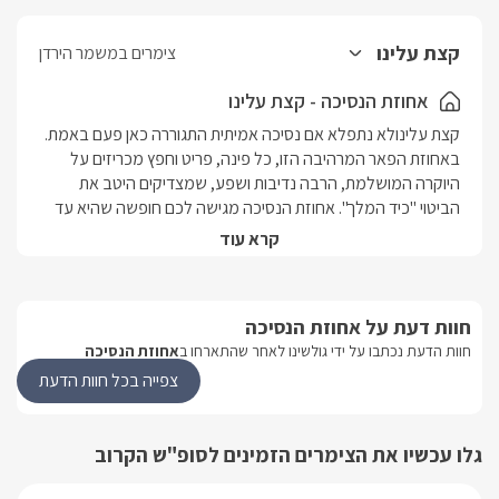
קצת עלינו
צימרים במשמר הירדן
אחוזת הנסיכה - קצת עלינו
קצת עלינולא נתפלא אם נסיכה אמיתית התגוררה כאן פעם באמת. 
באחוזת הפאר המרהיבה הזו, כל פינה, פריט וחפץ מכריזים על 
היוקרה המושלמת, הרבה נדיבות ושפע, שמצדיקים היטב את 
הביטוי "כיד המלך". אחוזת הנסיכה מגישה לכם חופשה שהיא עד 
יותר מחצי המלכות ומציעה מרחב שהות עצום (4 דונמים) ובו 4 
קרא עוד
סוויטות בעיצוב אריסטוקרטי מרהיב, בריכה וספא מפוארים, טרקלין 
אירוח מרכזי ופרטיות מוחלטת לכל אחד מן האורחים. מיקוםאזור: 
גליל עליוןיישוב: משמר הירדןמספר יחידות4 סוויטות יוקרה בעיצוב 
חוות דעת על אחוזת הנסיכה
ענתיק מיוחד, החולקות גן מפואר עם בריכה מחוממת ומקורה וג'קוזי 
חוות הדעת נכתבו על ידי גולשינו לאחר שהתארחו ב
אחוזת הנסיכה
ספא זרמים. האחוזה מתאימה לאירוח כל סוגי ההרכבים עד 15 
נופשים.ניתן לארח קבוצה של עד 40 אנשים ללא לינה. סוג מבנה/ 
צפייה בכל חוות הדעת
גודל כל הסוויטות משלבות אבן עתיקה ובנייה אורבנית עדכנית. 3 מן 
הסוויטות בנויות כחלל אחד (open space)אחת מן הסוויטות הינה 
גלו עכשיו את הצימרים הזמינים לסופ"ש הקרוב
משפחתית וכוללת 2 חדרי שינה.האחוזה כולה נפרשת על פני 4 
דונמים. בסיס האירוחלינה + יין איכותי, פירות, עוגיות, קפה וסוגי תה 