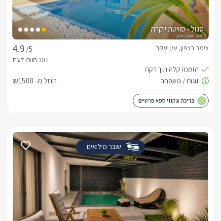
עשיר במסלולי טיול, טיולי סוסים, ג'יפים, טרקטורונים ואופניים, 
קיאקים, זירות פיינטבול, יקבים, מגוון מסעדות ועוד. עיסויים:נשמח 
סגול - סוויטת יוקרה
לתאם עבורכם מגוון עיסויים וטיפולי ספא מרגיעים לפי 
בחירתכם.נשמח לארח אתכם להזמנות חייגו : 0529172716 
צימר בצפון, עין יעקב
/5
הסוויטות
החל מ- ₪1500
בכל אחת מהסוויטות תיהנו ממיטה זוגית גדולה עם מזרן אורתופדי, 
ג'קוזי פנימי גדול ומפנק, מטבחון מאובזר הכולל מכונת אספרסו 
בריכה וגקוזי ספא פרטיים
מבית Nespresso וחדר רחצה מפואר עם מקלחון ראש 
גשם.בטרקלין האירוח המשותף תיהנו ממטבח גדול ומאובזר הכולל 
תנור אפייה, כיריים, מקרר, מתקן מים, מיקרוגל ומשטח שיש גדול. 
בנוסף, סלון אירוח גדול ונעים מחכה לכם שם. (הטרקלין מקורה 
שובר מילואים
וממוזג).במתחם החוץ המשותף מסתתר התענוג האמיתי, בריכת 
שחייה גדולה מחוממת ומקורה,{מגודרת ובטיחותית לילדים} סביבה 
מיטות שיזוף ופינות ישיבה נוחות, ג'קוזי ספא גדול ולצידו שולחן 
בליארד מקצועי, מתחם משחקים לילדים הכולל ג'ימבורי צבעוני, 
נדנדות, שולחן פינג פונג ומדשאה ירוקה וצמחייה מטופחת ועשירה 
העוטפת את כל הגן.