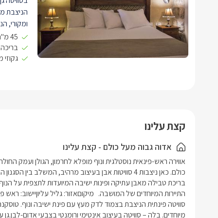
בסוויטה גן 
הניצבת מול
ומקורי, הנ
אסתטיים ונ
45 מ"ר open space
בעלת מזרן 
בריכה ב
גקוזי מ
צפייה מעול
המעוטרים 
סלונית מע
עם ראש גש
אמנותית ו
קצת עלינו
פנורמי וסב
הנוף, צמח
אדוה גבוה מעל כולם - קצת עלינו