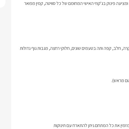
החוויה המפנקת של אדוה גבוה מעל כולם מושלמת בעונה החורפית ומציעה פינוק בג'קוזי האישי המחומם של כל סוויטה, קמין מפואר 
לינה + בקבוק יין משובח, עוגיות ביתיות, שוקולדים איטלקיים, שתייה קרה, חלב, קפה ותה בטעמים שונים, חלוקי רחצה, מגבות גוף גדולות 
ום מראש).
זמין את כל המתחם.ניתן להתארח עם תינוקות