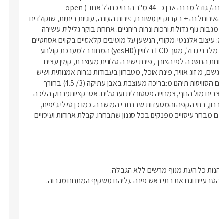
מהפנט. ביולי אוגוסט ניתן להזמין את כל המתחם למשפחות .סוג מבנה/ גודל מבנה אבן כ- 44 מ"ר הבנוי כחלל אחד (open 
space)למעט סוויטת בלה, הכוללת בנוסף חדר שינה נפרד.   בסיס האירוחלינה + בקבוק יין משובח, פירות העונה, עוגיות ביתיות, שוקולדים 
איטלקיים, שתייה קרה, חלב, קפה ותה בטעמים שונים, חלוקי רחצה, מגבות גוף גדולות ורכות ונרות ריחניים. ארוחת בוקר גלילית עשירה 
וטרייה תוגש אליכם ישירות לסוויטה (בתיאום מראש).בסוויטות תיהנו מ: עיצוב אלגנטי ומקורי, הנשען על מוטיבים קלאסיים בקווים אסתטיים 
ונקיים.  בכל סוויטה מיטה זוגית מלכותית בעלת מזרן אורתופדי, ג'קוזי מלבני גדול, מסך LCD בלוויין (yesHD) המחובר למערכת קולנוע 
ביתית ונגן DVD, חלונות גדולים לנוף ולתאורה טבעית המעוטרים בוילונות החשכה לפי הצורך, פינת ישיבה סלונית מעוצבת, קמין עצים 
מפנק (בסוויטת גן עדן ישנו קמין נפט), מקלחון נפרד מפנק עם ראש גשם, מיזוג אוויר, פינת אוכל, מטבחון בעבודות נגרות אמנותית ושיש 
הכולל: מכונת אספרסו, מקרר, מיקרוגל, קומקום וכלי מטבח.  במתחם הסוויטות תיהנו מ:בריכה מעוצבת באבן עתיקה (3/ 4.5) בחורף 
מחוממת המשקיפה לנוף פנורמי וסביבה פינות ישיבה ודלפק בר הניצבים מול הנוף, צמחייה פסטורלית וערסלים. אטרקציותמרחק הליכה 
קצר מאתר השחזור של המושבה העתיקה, המדרחוב, הגלריות, גן הברון, בתי הקפה והמסעדות שברחבי המושבה. כמו כן טיולי ג'יפים, 
טרקטורונים, סוסים, ומסלולי הליכה ועוד. עיסויים:נשמח לתאם עבורכם מבחר עיסויים מפנקים בכל סגנון שתבחרו. קבלת ארוחות ועיסויים 
 הטבעיים וגם את בתי ראש פינה עליהם משקיף המתחם מגבוה. 