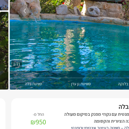
1/21
 בלנקה
סווויטת גן עדן
סוויטת בלה
בלה
מנטית עם גקוזי מפנק במיקום מעולה
₪950
ה הציורית והקסומה
ה – סוויטה בעיצוב אינטימי ורומנטי