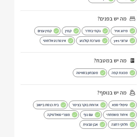
מה יש בפנים?
מיזוג אויר
גקוזי בחדר
קמין
קמין עצים
ערוצי yes
מערכת קולנוע
אינטרנט אלחוטי
מה יש במטבח?
מכונת קפה
מטבחון בסוויטה
מה יש בנוסף?
טיפולי ספא
ארוחת בוקר בצימר
בית כנסת בישוב
איחוד משפחתי
עם נוף
מוצרי טואלטיקה
חלוקי רחצה
אבן טבעית