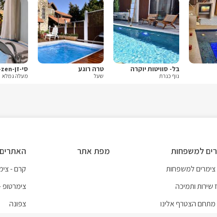
בל- סוויטות יוקרה
טרה רוגע
סי-זן-sea-zen
נוף כנרת
שעל
מעלה גמלא
ים למשפחות
מפת אתר
האתרים 
 צימרים למשפחות
קרם - צימר
 שירות ותמיכה
צימרטופ -
מתחם הצטרף אלינו
צפונה