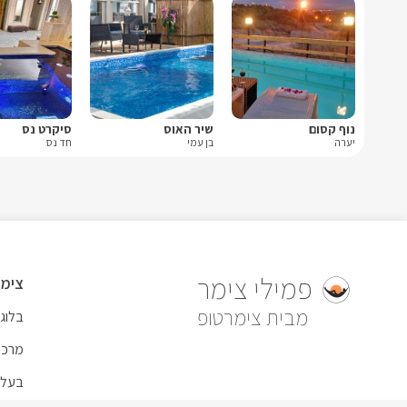
נוף קסום
שיר האוס
סיקרט נס
יערה
בן עמי
חד נס
פמילי צימר
צימר
צימרטופ
בלוג
מרכז
בעל 