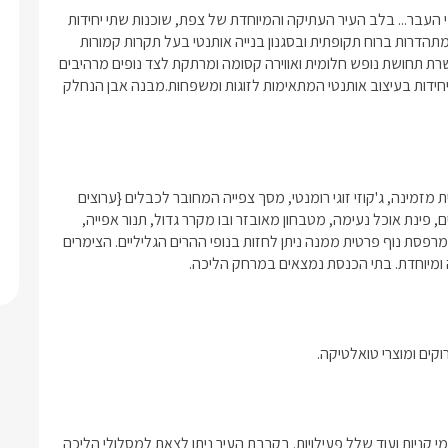
בית יאיר מזמין אתכם לשוב בזמן, אל העולם העתיק והמפואר של ימי העבר... בלב העיר העתיקה והמיוחדת של צפת, שוכנות שתי יחידות 
אירוח מרווחות ומרהיבות ביופיין. היחידות המיועדות לזוגות ומשפחות, מתהדרות ברוח תקופתית ובסגנון בנייה אותנטי בעל תקרות קמורות 
ייחודיות וחלונות ויטראז' מדהימים. בשל המיקום של היחידות, מתאפשרת תחושת נופש חלומית ואווירה קסומה ומרתקת לצד נופים מרהיבים 
אל הרי הגליל. בואו לחוויה מיוחדת שתישאר בראשכם עוד זמן רב. 2 יחידות בעיצוב אותנטי המתאימות לזוגות ומשפחות.מבנה אבן הנחלק 
בכל אחת משתי יחידות האירוח, תוכלו למצוא שלווה ונחת במיטה זוגית מזמינה, ג'קוזי זוגי רומנטי, מסך צפייה המחובר לכבלים {ערוצים 
בסיסיים} מיזוג אוויר, חדר נפרד ובו מיטות יחיד המיועדות ללינת הילדים, פינת אוכל נעימה, מטבחון מאובזר ובו מקרר גדול, תנור אפייה, 
טוסטר אובן, מיקרוגל, קומקום חשמלי וכלי הגשה. בנוסף, לרשותכם מרפסת נוף פרטית ממנה ניתן לחזות בנופי ההרים הגליליים. הצימרים 
 ומיוחדת. בתי הכנסת נמצאים במרחק הליכה.
רוקים ומוצרי טואלטיקה.
בלב צפת ניתן למצוא סיורים בעיקר העתיקה, מסעדות מגוונות, מתחמי קניות ועוד שלל פעילויות. בקרבת העיר ניתן לצאת למסלולי הליכה 