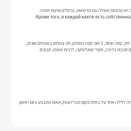
במתחם החוץ המשותף קיימת בריכת שחייה ענקית 10X4, לכל בקתה יש מרפסת משלה עם מדשאות, ערסלים ופינות ישיבה 
לינה + בקבוק יין של ייקבי רמת הגולן, חלב טרי, אבקת שוקולית, שמן זית, קפה שחור, 3 סוגי קפה נוספים, תה צמחים בטעמים שונים, 
גם מגבות בריכה, מוצרי טואלטיקה, לרבות שמפו, סבונים.