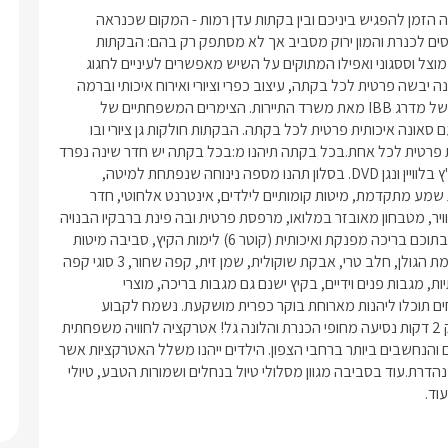
אווירה טובה היא בדרך כלל מה שמבדיל בין חופשה טובה למעולה.זה הזמן להפגיש ביניכם ובין בקתות עדן רמות - המקום שכנראה 
המציא את המילה "אווירה". המתחם היפהפה הזה, התברך בנוף מקסים לכנרת והמון ירוק מסביב אך לא מסתפק רק בהם: הבקתות 
ציוריות, מעוצבות באופן שקולע לטעמו של כל אורח, מתחם הבריכה מוצל וססגוני ואפילו המתוקים על השיש מאפשרים לעיניים לחגוג 
ולהתפנק. כדי שחלילה לא תטעו ותצאו מ"האווירה", מחכים לכם סאונה יבשה פרטית לכל בקתה, עיצוב כפרי וציורי ואירוח איכותי וברמה 
גבוהה.  בקתות עדן רמות נמצאת בדירוג A בקטגוריית האירוח הכפרי של מדרג IBB מאת משרד התיירות. הצימרים המשפחתיים של 
בקתות עדן ברמות3 בקתות מעוצבות היטב המתאימות למשפחות, עם סאונה איכותית פרטית לכל בקתה. הבקתות חולקות גן ציורי ובו 
בריכת שחייה.סוג מבנה:כל הבקתות במבנה עץ 46 מ"ר, עם מרפסת פרטית לכל אחת.בכל בקתה תיהנו מ:בכל בקתה יש חדר שינה נפרד 
להורים ובו מיטה זוגית עם מערכת שינה מבית הולנדיה, LCD  32 אינ'ץ בלוויין ונגן DVD. בסלון תהנו מספה נינוחה שנפתחת למיטה, 
מערכת קולנוע ביתית הכוללת טלוויזיה LCD בלוויין, נגן DVD ומערכת שמע מתקדמת, מיטות קומותיים לילדים, אינטרנט אלחוטי, חדר 
רחצה, ג'קוזי מפנק ,סאונה יבשה פרטית, פינת אוכל מרווחת, מיזוג אוויר, מטבחון מאובזר במלואו, מרפסת פרטית ובה פינת ברבקיו הבנויה 
מאבן ומקורה.במתחם הגן שפע עצים וצמחייה מטופחים, המסתירים בתוכם בריכה מפנקת ואיכותית (קוטר 6) לימות הקיץ, סביבה מיטות 
שיזוף וכסאות חוף, שמשיות.כלול באירוחלינה + בקבוק יין של ייקבי רמת הגולן, חלב טרי, אבקת שוקולית, שמן זית, קפה שחור, 3 סוגי קפה 
נוספים, תה צמחים בטעמים שונים, חלוקי רחצה, מגבות רחצה איכותיות, מגבות פנים וידיים, בקיץ ישנם גם מגבות בריכה, מוצרי 
טואלטיקה, לרבות שמפו, סבונים.תוספות לאירוחבתיאום מול המארחים תוכלו ליהנות מארוחת בוקר כפרית מושקעת. נשמח לקבוע 
עבורכם עיסויים וטיפולי גוף שונים בתיאום מראש.אטרקציות ומיקוםרק 2 דקות נסיעה מחופי הכנרת והלונה גל! אטרקציה לחוויה משפחתית 
מושלמת.במושב עצמו תוכלו ליהנות מטיולי סוסים וג'יפים - מן הטובים והנחשבים ביותר ברחבי הצפון. הילדים ייהנו משלל האטרקציות אשר 
מסביב לבקתות עדן ברמות, צימרים למשפחה שיעניקו לכם חופשה נהדרת.עוד בסביבה מגוון מסלולי טיול בנחלים ושמורות הטבע, טיולי 
וד. 