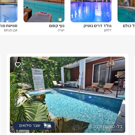
ל כולם
גולד דרים בוטיק
נוף קסום
סוויטת מוד
דלתון
יערה
אבן מנחם
שובר מילואים
בל- סוויטות יוקרה