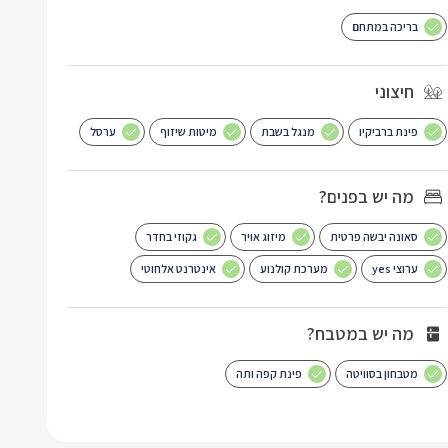
בריכה במתחם
חיצוני
פינת ברביקיו
מנגל בשבת
מיטות שיזוף
ערסל
מה יש בפנים?
סאונה יבשה פרטית
מיזוג אויר
גקוזי בחדר
ערוצי yes
מערכת קולנוע
אינטרנט אלחוטי
מה יש במטבח?
מטבחון בסוויטה
פינת קפה ותה