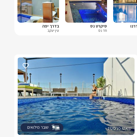
רנו
סיקרט נס
בדרך יפה
חד נס
עין יעקב
שובר מילואים
שאטו פרסטיז