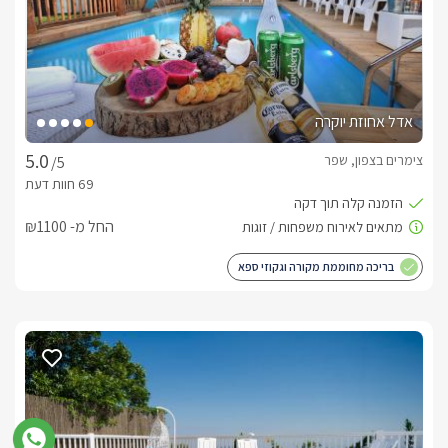
לראות את יער שפר, החורשים הטבעיים הסמוכים ואת הכנרת היפה.
חוויית החורף במתחם
בעונה הגשומה תוכלו ליהנות מראות מדהימה ובלתי רגילה אל 
מרחבי הנוף, לצלם וליהנות מאוויר צלול ובריא.כל יחידה מציעה 
אדל אחוזת יוקרה
לאורחיה מרחב פנימי מחבק ומחומם, כאשר בסוויטה ישנם בנוסף 
צימרים בצפון, שפר
קמין מפנק וג'קוזי ספא זרמים מחמם. בשיא העונה ייתכנו שלגים וכן 
/5
ניתן לבקר באתרים המושלגים הסמוכים.  
החל מ- ₪1100
כלול באירוח
בריכה מחוממת מקורה וגקוזי ספא
לינה + ערכת שתייה חמה וחלב, קפסולות, סבונים, שוקולדים, מים 
מינרליים. 
חשוב לדעת
*מתחם הסוויטה - מגודרת,פרטית וצנועה. כמו כן קיימת נגישות 