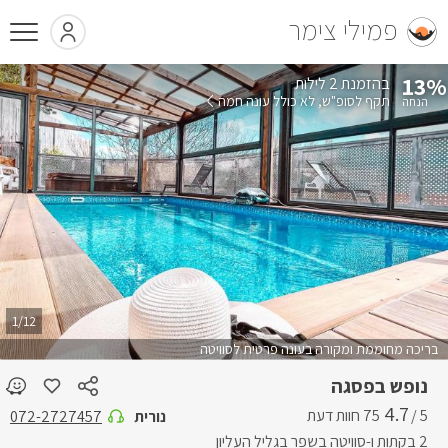
פמילי צימר
13%
בהזמנת 2 לילות
תקף לסופ"ש
לא כולל עונה חמה
1/12
בריכה מחוממת ומקורה בעונה פרטית לסוויטה
נופש בפסגה
4.7
5 /
נורית
072-2727457
2 בקתות ו-סוויטה בשפר בגליל העליון