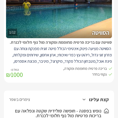
הסוויטה
1/12
סוויטה עם בריכה פרטית מחוממת ומקורה מול נוף חלומי לכנרת.
הסוויטה מציעה פינוק אינטימי הכולל מיטה זוגית מפנקת ונוחה עם
מזרון זוגי גדול, ריהוט עץ כפרי ואיכותי, ארון אחסון, שירותים ומקלחת,
פינת אוכל,מטבחון הכולל מקרר, מיקרוגל, מיניבר, מכונת אספרסו,
פינת קפה ותה, כלי הגשה. הסוויטה בנויה בשיטת open space כך
בריכה פרטית מחוממת ומקורה,
₪1000
שהיא מאפשרת למסך הטלוויזיה להתכוונן לאן שתרצו ולתחושת מרחב
גקוזי בחדר
וחופשיות. ביציאה מהסוויטה תיהנו ממתחם הגן הפרטי של הסוויטה
המציע מרפסת חלומית אל מול נוף ירוק ומרגיע, בריכה ענקית
ומרעננת(מחוממת ומקורה),מיטות שיזוף. כמו כן קיימת פינת ישיבה
קצת עלינו
מוצלת בעיצוב לבן הממוקמים על דק עץ גבוה מעל פני הנוף הירוק
צימרים בשפר
והקסום.
נופש בפסגה - חופשה סולידית שקטה ונפלאה עם
בריכות פרטיות מול נוף חלומי לכנרת.