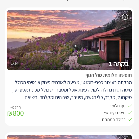
בקתה 1
1/14
חופשה חלומית מול הנוף
הבקתה בעיצוב כפרי-רומנטי, מציעה לאורחים פינוק אינטימי הכולל
מיטה זוגית גדולה ולמולה פינת אוכל ומטבחון שכולל מכונת אספרסו,
מיקרוגל, מקרר, כלי הגשה, מיניבר, שירותים ומקלחת. ביציאה
מהבקתה תיהנו מהמרפסת הפרטית המפנקת ומפינת ישיבה מול נוף
נוף חלומי
₪800
גלילי מרהיב ביופיו. מתחם הגן החיצוני משותף לשתי הבקתות המתחם
מיטת קינג סייז
מציע בריכה ענקית ומפנקת עם מיטות שיזוף, המסתתרת בין חורשים
בריכה במתחם
גליליים מרהיבים.