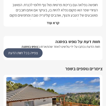
חופשה נפלאה עם בריכות פרטיות מול נוף חלומי לכנרת. המושב 
הציורי שפר הוא מקום נפלא להיות בו, בעיקר אם אתם חובבים 
מושבעים של הטבע והנוף, אוהבים קולינריה טובה ומחפשים מקום 
כפרי ואינטימי ליהנות בו יחד עם בני הזוג, ובמיוחד לשהייה 
קרא עוד
כמשפחה. כאן בלב חורשים טבעיים, ממוקם מתחם חלום לשניים, 
המציע 3 בקתות מול נוף פנורמי מרשים לכל הכנרת. שתיים 
מהבקתות מציעות מתחם גן משותף הכולל בריכה חלומית ואילו 
חוות דעת על נופש בפסגה
הבקתה השלישית הינה סוויטה מרהיבה עם גן פרטי הכולל ג'קוזי 
ספא ובריכה מפנקת. סביבכם נמצאים יער ונחל שפר המרהיבים - 
חוות הדעת נכתבו על ידי גולשינו לאחר שהתארחו ב
נופש בפסגה
מדהימים לטיול רומנטי ולפיקניק בחיק הטבע, שפע טיולי שטח 
צפייה בכל חוות הדעת
בטרקטורונים, ג'יפים, רכיבה על סוסים, מבחר מסעדות, יקבים 
משובחים ונוף מקסים שמלווה את החוויה לכל אורכה. מיקוםאזור: 
גליל עליוןיישוב: שפרמספר יחידותסה"כ 3 יחידות מפנקות לזוגות 
צימרים נוספים בשפר
ומשפחות, בלב חורשים פסטורליים ומול נוף מהפנט. הסוויטה – 
בהירה ומוארת, עם מתחם גן פרטי הכולל בריכה חלומית וג'קוזי 
ספא.הבקתות – 2 בקתות עץ בקו עיצוב כפרי-רומנטי, עם בריכה 
חיצונית משותפת.בסיס האירוחלינה + בקבוק יין משובח, ערכת 
שתייה חמה וחלב, שוקולדים, גינת צמחי תבלין שונים ומגוונים, חלוקי 
רחצה מגבות גוף, תמרוקים וסבונים.בתיאום מראש ניתן להזמין 
ארוחת בוקר מפנקת הכוללת: חביתות, גבינות, לחמים, סלטים, 