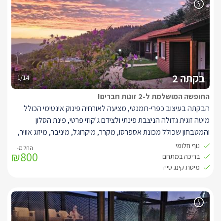
בקתה 2
1/14
החופשה המושלמת ל-2 זוגות חברים!
הבקתה בעיצוב כפרי-רומנטי, מציעה לאורחיה פינוק אינטימי הכולל
מיטה זוגית גדולה הניצבת פינתי ולצידם ג'קוזי פרטי, פינת הסלון
והמטבחון שכולל מכונת אספרסו, מקרר, מיקרוגל, מיניבר, מיזוג אוויר,
תוכלו לצאת אל המרפסת הפרטית המפנקת וליהנות מפינת ישיבה מול
נוף חלומי
₪800
נוף גלילי מרהיב ביופיו. מתחם הגן החיצוני הינו משותף לשתי הבקתות
בריכה במתחם
במתחם ומציע בריכה גדולה ומפנקת המסתתרת בין חורשים גליליים
מיטת קינג סייז
מרהיבים.