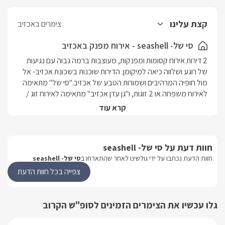
קצת עלינו
צימרים באכזיב
סי של- seashell - אירוח מפנק באכזיב
2 דירות אירוח קסומות ומפנקות, מעוצבות ברמה גבוה עם נגיעות 
של רוגע ושלווה כיאה למיקומן. הדירות שוכנות בשכונת אכזיב- אל 
מול חופיה המרהיבים ושמורות הטבע של אכזיב."סי של" מתאימה 
לאירוח משפחה או 2 זוגות, ו"גן עדן אכזיב" מתאימה לאירוח זוג / 
משפחה עד 10 נפשות.ב"סי של" תמצאו חדר הורים מרכזי, חדר 
קרא עוד
ילדים וחלל מרכזי מרווח ובו מטבח מאובזר במלואו וסלון ישיבה 
נעים.ב"גן עדן אכזיב" תמצאו חלל מרכזי מרווח, עם סלון ישיבה, 
מטבח ו3 חדרי שינה מפנקים.. בשלווה אינסופית ונוף קסום. שכונת 
חוות דעת על סי של- seashell
אכזיב ניצבת במיקום מעולה אל מול וחופי אכזיב שם נפרשת 
חוות הדעת נכתבו על ידי גולשינו לאחר שהתארחו ב
סי של- seashell
שמורת הטבע המדהימה, בה תוכלו לצלול ולהתענג על היופי 
שהאזור מעניק, לצאת לגלישות וסאפ, ועוד אטרקציות ימיות רבות. 
צפייה בכל חוות הדעת
במרחק נסיעה קצרצר תגיעו אל ראש הנקרה, הנקרות והגבול 
הצפוני- בו תוכלו לצאת לסיור ברכבל לצפות בנוף מרהיב שיגיע עד 
גלו עכשיו את הצימרים הזמינים לסופ"ש הקרוב
מפרץ חיפה.הגליל המערבי טומן בו שפע של אטרקציות ומקומות 
בילוי, ביניהם מסלולי טיולים, מסלולי אופניים, טיילת חוף, מסעדות 