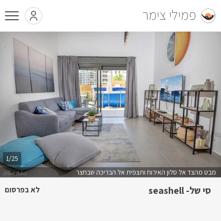
פמילי צימר
1/25
מבט מהצד אל סלון האירוח ותצפית אל הבריכה שבחצר
סי של- seashell
לא בפרסום