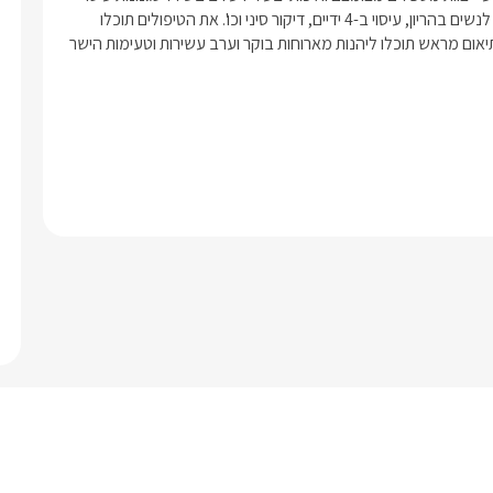
כגון; עיסוי קלסי, שיאצו, רפלקסולוגיה, עיסוי בשמנים ארומטים, עיסוי לנשים בהריון, עיסוי ב-4 ידיים, דיקור סיני וכו'. את הטיפולים תוכלו 
להעביר שני בני הזוג במקביל או כל אחד בנפרד על פי בחירתכם.בתיאום מראש תוכלו ליהנות מארוחות בוקר וערב עשירות וטעימות הישר 