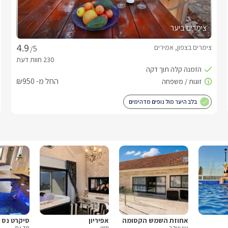
צימרים ביער
צימרים בצפון, אמירים
/5
החל מ- ₪950
בלב היער מול נופים מדהימים
אחוזת השמש הקסומה
אפיריון
סיקרט נס
עין יעקב
חזון
חד נס