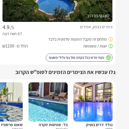
לוין נוף מרהיב
צימרים בצפון, אמירים
/5
החל מ- ₪1100
גקוזי פרטי בכל בקתה מול נוף גלילי משגע!
גלו עכשיו את הצימרים הזמינים לסופ"ש הקרוב
גולד דרים בוטיק
בל- סוויטות יוקרה
שאטו פרסטיז
דלתון
נוף כנרת
עין יעקב