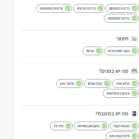
בריכה במתחם
בריכה פרטית
פרטית מחוממת
בריכה מחוממת
חיצוני
גקוזי ספא פרטי
ערסל
מה יש בפנים?
מיזוג אויר
קמין עצים
ערוצי yes
אינטרנט אלחוטי
מה יש במטבח?
מכונת קפה
מטבחון בסוויטה
מיני בר
פינת קפה ותה