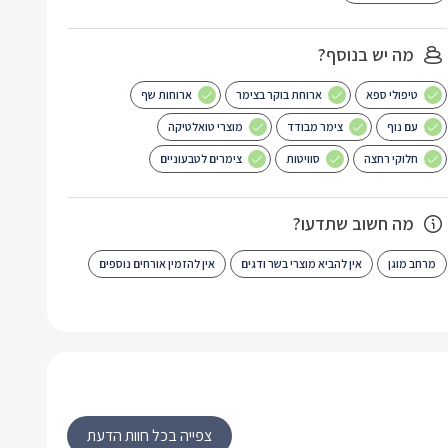
מה יש בנוסף?
טיפולי ספא
ארוחת בוקר בצימר
ארוחות שף
עם נוף
צימר מבודד
מוצרי טואלטיקה
חלוקי רחצה
סוויטות
צימרים לטבעוניים
מה חשוב שתדעו?
מרחב מוגן
אין להביא מוצרי בשר ודגים
אין להזמין אורחים נוספים
צפייה בכל חוות הדעת