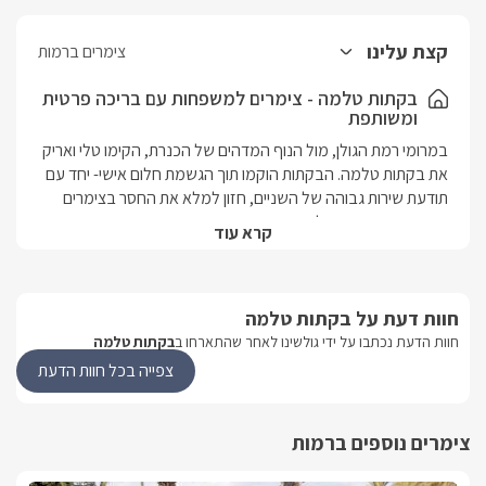
קצת עלינו
צימרים ברמות
בקתות טלמה - צימרים למשפחות עם בריכה פרטית
ומשותפת
במרומי רמת הגולן, מול הנוף המדהים של הכנרת, הקימו טלי ואריק 
את בקתות טלמה. הבקתות הוקמו תוך הגשמת חלום אישי- יחד עם 
תודעת שירות גבוהה של השניים, חזון למלא את החסר בצימרים 
מפנקים ועם ניסיון של שנים בתחום האירוח והשירות. אתם מוזמנים 
קרא עוד
לצאת למסע קסום אחר רומנטיקה, אהבה לטבע, שלווה ונחת. 
לשים את הראש על מיטה רכה, לטבול בבריכת שחייה מפנקת, 
להתפנק בג'קוזי ענק מבעבע או לנוח במרפסות הדק הנעימות 
והפרטיות של היחידות.
חוות דעת על בקתות טלמה
חוות הדעת נכתבו על ידי גולשינו לאחר שהתארחו ב
בקתות טלמה
צפייה בכל חוות הדעת
הבקתות
המקום מתחלק לשני סוגים של יחידות- טלמה בוטיק ובקתות 
טלמה.בבקתות עץ טלמה תיהנו משלושה צימרים שקטים 
צימרים נוספים ברמות
ורומנטיים, עם אבזור מדוייק ושונה לכל יחידה הכולל ג'קוזי ענק, 