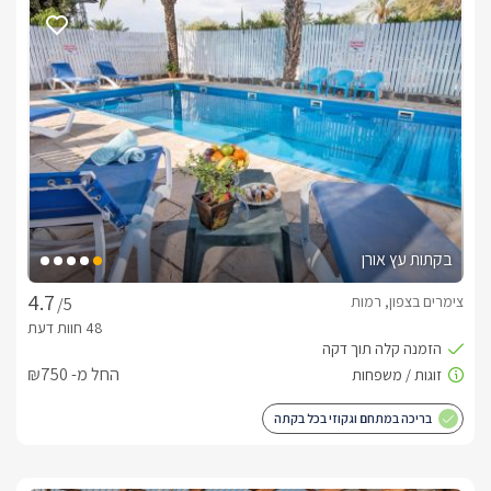
תאורה חמימה ועיצוב אינטימי. הבקתות חולקות מתחם גן משותף בו 
תגלו גן מטופח עם פינות ישיבה, ערסלים ועמדת ברביקיו. לכל אחת 
מהבקתות ישנה בריכה אישית צוננת ואיכותית פרטית 
לחלוטין.בטלמה בוטיק תיהנו מארבע יחידות מפנקות, בעלות חלל 
מרווח, חדר הורים גדול וחדר רחצה עם ג'קוזי ענק. במתחם החוץ 
תיהנו ממרפסת דק פרטית הישר לגינה, מתחם אוכל עם פינת 
ברביקיו, שולחנות פיקניק, מטבח מאובזר עם גז ובריכת שחייה 
גדולה המוקפת בגדר מעוצבת וסביבה פזורות מיטות שיזוף. 
בחורף
בקתות עץ אורן
בימי החורף הקרים תזכו להתחמם בתוך ג'קוזי ספא חיצוני לוהט 
ובריכת שחייה גדולה מחוממת ומקורה.
צימרים בצפון, רמות
/5
כלול באירוח
החל מ- ₪750
עם הגעתכם למקום תתפנקו בבקבוק יין משובח, קפסולות למכונת 
האספרסו, חלב, שקיות שוקו לילדים, סבונים ריחניים ומגבות רכות 
בריכה במתחם וגקוזי בכל בקתה
בחדר הרחצה ואף תיהנו מחלוקת קרטיבים בבריכה ועיתון בימי 
שבת/ חגים.