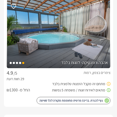
ארוחות ועיסויים
בתוספת תשלום תוכלו ליהנות מארוחת בוקר כפרית ומפנקת התוגש 
ישירות ליחידת האירוח שלכם.בנוסף, ניתן להזמין טיפולי עיסוי 
מפנקים בתיאום מראש.
חשוב לדעת
אירוח ביום כיפור ללא מוזיקה ומנגל
אהבה ורומנטיקה- לזוגות בלבד
צימרים בצפון, רמות
/5
החל מ- ₪1300
נוף לכנרת. בריכה פרטית מחוממת מקורה לכל סוויטה