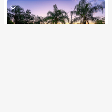
גרין ריזורט- Green Resort
צימרים בצפון, רמות
/5
החל מ- ₪1300
בריכה מחוממת מקורה, גקוזי ספא וסאונה
גלו עכשיו את הצימרים הזמינים לסופ"ש הקרוב