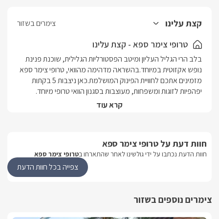
קצת עלינו
צימרים בשזור
טרופי צימר ספא - קצת עלינו
בלב הרי הגליל העליון ומיטב הפסטורליות הגלילית, שוכנת פנינת 
נופש אקזוטית במיוחד.בהשראה מדהימה מהוואי, טרופי צימר ספא 
מזמינים אתכם לחוויית הפינוק המושלמת.כאן ניצבות 5 בקתות 
יפהפיות לזוגות ומשפחות, מעוצבות בסגנון הוואי טרופי מיוחד. 
המתחם כולו עטוף צמחייה ירוקה ומושקעת, שבילי עץ רחבים ונוף 
קרא עוד
הרים מן האופק. את השלווה תוכלו לחתום בטבילה חלומית בבריכת 
השחייה, ספא הזרמים והסאונה.  מיקוםאזור: שזוריישוב: גליל 
עליוןמספר יחידות5 בקתות טרופיות בעיצוב הוואי מרהיב למשפחות 
חוות דעת על טרופי צימר ספא
וזוגותאורחי המתחם ייהנו מבריכת שחייה, ג'קוזי ספא מפואר, סאונה 
חוות הדעת נכתבו על ידי גולשינו לאחר שהתארחו ב
טרופי צימר ספא
יבשה ואווירה טרופית אמיתית. סוג מבנה/ גודלכל הבקתות במבנה 
עץ 30 מ"ר, הבנוי כחלל אחד (open space)בסיס האירוחלינה + 
צפייה בכל חוות הדעת
ערכת קפה/תה, פירות העונה, שוקולדים משובחים, בקבוק יין, 
מגבות גוף רכות, נרות ריחניים, תמרוקי רחצה.ארוחת בוקר עשירה 
צימרים נוספים בשזור
ומפנקת תוגש אליכם לסוויטה בתיאום מול המארחים. בכל סוויטה 
תיהנו מ: עיצוב בהיר, נוח ומפנק במיוחד באווירה ססגונית 