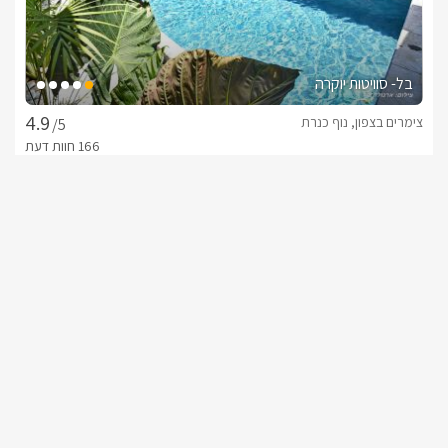
בל- סוויטות יוקרה
צימרים בצפון, נוף כנרת
/5
החל מ- ₪1500
בריכה פרטית מחוממת ומקורה לכל סוויטה
שובר מילואים