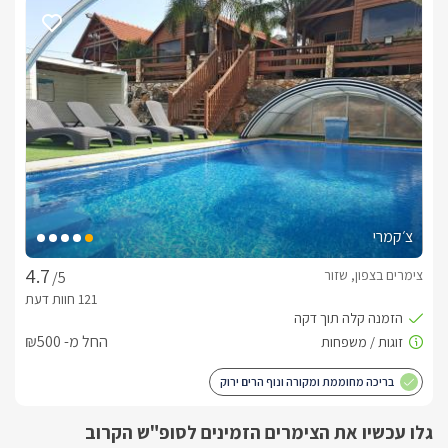
ושלווה. מיטה זוגית גדולה ומעוטרת, ג'קוזי עגול ומפנק הפונה אל 
החוץ, מסך LCD גדול המחובר ללוויין (yes), מיזוג אוויר, ספת סלון 
נוחה הנפתחת למיטה זוגית, פינת אוכל מהודרת, חדר רחצה מפנק 
עם מקלחון ראש גשם גדול, אינטרנט אלחוטי, מטבחון כפרי מעוצב 
הכולל: מיקרוגל, מקרר, פינת קפה, בר מים חמים/קרים וכלי 
מטבח. ביציאה מכל סוויטה תוכלו לצאת אל מרפסת ישיבה פרטית 
המשקיפה אל הגן הציורי. במתחם הגן תיהנו מ:אווירה תוססת, 
פסטורלית ושופעת מרחבים, ההופכת את הגן למפנק במיוחד. כאן 
תוכלו להתפנק בבריכת שחייה ססגונית בלב צמחייה ירוקה ושופעת, 
לצידה ספא זרמים ענק ל-8 נופשים וסאונה יבשה איכותית, מיטות 
שיזוף ופינות ישיבה נעימות, ספות פנטזיה וערסלים מפנקים, שבילי 
צ׳קמרי
עץ רחבים, ערוגות נוי ותאורת גן צבעונית.   אטרקציותטיולי סוסים, 
טרקטורונים, ג'יפים, רייזרים, מסלולי הליכה מרהיבים, קטיף פירות 
צימרים בצפון, שזור
/5
ומסיק זיתים בעונה, שפע מסעדות, יקבים, שייט קיאקים 
ועוד.עיסוייםבתיאום מראש ובעלות נפרדת ניתן להזמין מגוון טיפולים 
ועיסויים במבחר סגנונות.
החל מ- ₪500
בריכה מחוממת ומקורה ונוף הרים ירוק
חורף טרופי מחמם ומפנק
חוויית התענוגות מהוואי מציעה ג'קוזי פנימי יפהפה בכל סוויטה, לצד 
גלו עכשיו את הצימרים הזמינים לסופ"ש הקרוב
עיצוב כפרי חמים ומפנק, מצעי פוך מחממים ושתייה חמה 